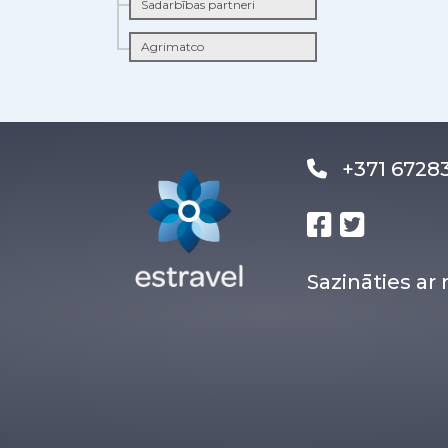
Sadarbības partneri
Agrimatco
+371 672
Sazināties a