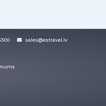
83300
sales@estravel.lv
r mums