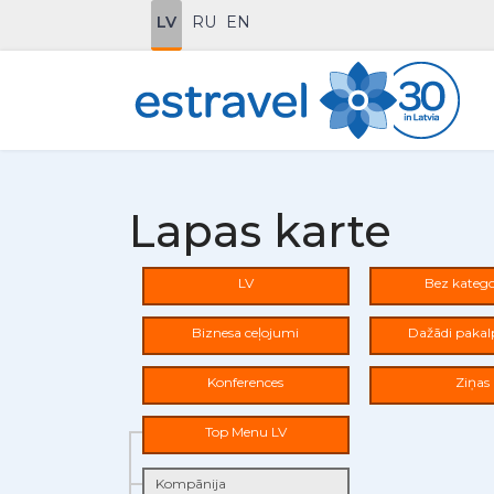
LV
RU
EN
Lapas karte
LV
Bez katego
Biznesa ceļojumi
Dažādi paka
Konferences
Ziņas
Top Menu LV
Kompānija