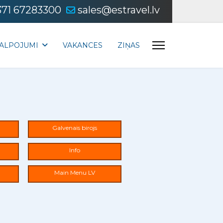
371 67283300
sales@estravel.lv
ALPOJUMI
VAKANCES
ZIŅAS
Galvenais birojs
Info
Main Menu LV