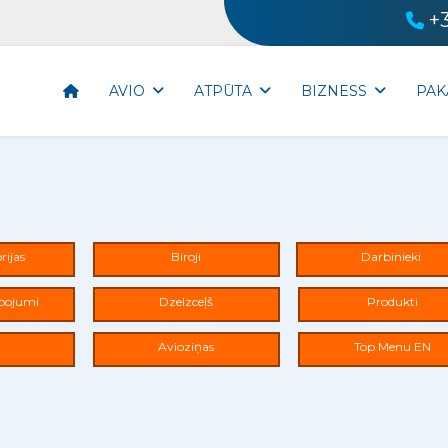
+
AVIO
ATPŪTA
BIZNESS
PAK
rijas
Biroji
Darbinieki
lpojumi
Dzelzceļš
Produkti
Avioziņas
Top Menu EN