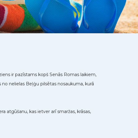
dziens ir pazīstams kopš Senās Romas laikiem,
es no nelielas Beļģu pilsētas nosaukuma, kurā
a atgūšanu, kas ietver arī smaržas, krāsas,