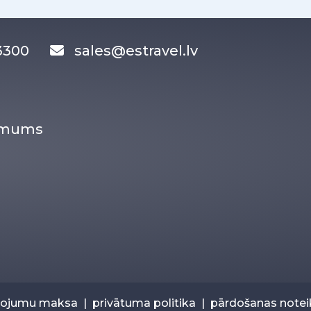
83300
sales@estravel.lv
r mums
pojumu maksa
|
privātuma politika
|
pārdošanas note