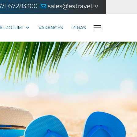
371 67283300
sales@estravel.lv
ALPOJUMI
VAKANCES
ZIŅAS