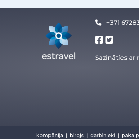
+371 672
Sazināties a
kompānija
|
birojs
|
darbinieki
|
pakal