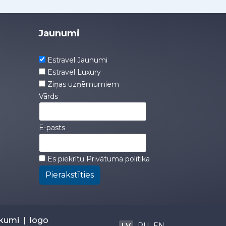
Jaunumi
Estravel Jaunumi
Estravel Luxury
Ziņas uzņēmumiem
Vārds
E-pasts
Es piekrītu
Privātuma politika
Pierakstīties
ikumi
|
logo
LV
RU
EN