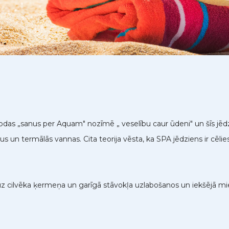
lodas „sanus per Aquam" nozīmē „ veselību caur ūdeni" un šīs jē
s un termālās vannas. Cita teorija vēsta, ka SPA jēdziens ir cēli
z cilvēka ķermeņa un garīgā stāvokļa uzlabošanos un iekšējā mier