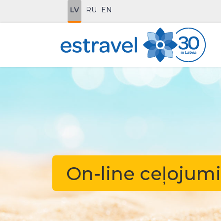
LV
RU
EN
On-line ceļojum