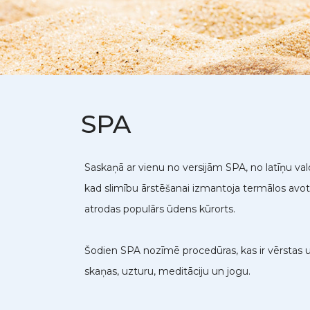
SPA
Saskaņā ar vienu no versijām SPA, no latīņu va
kad slimību ārstēšanai izmantoja termālos avotu
atrodas populārs ūdens kūrorts.
Šodien SPA nozīmē procedūras, kas ir vērstas u
skaņas, uzturu, meditāciju un jogu.