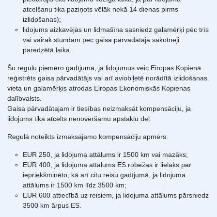
atcelšanu tika paziņots vēlāk nekā 14 dienas pirms
izlidošanas);
lidojums aizkavējās un lidmašīna sasniedz galamērķi pēc trīs
vai vairāk stundām pēc gaisa pārvadātāja sākotnēji
paredzētā laika.
Šo regulu piemēro gadījumā, ja lidojumus veic Eiropas Kopienā
reģistrēts gaisa pārvadātājs vai arī aviobiļetē norādītā izlidošanas
vieta un galamērķis atrodas Eiropas Ekonomiskās Kopienas
dalībvalsts.
Gaisa pārvadātajam ir tiesības neizmaksāt kompensāciju, ja
lidojums tika atcelts nenovēršamu apstākļu dēļ.
Regulā noteikts izmaksājamo kompensāciju apmērs:
EUR 250, ja lidojuma attālums ir 1500 km vai mazāks;
EUR 400, ja lidojuma attālums ES robežās ir lielāks par
iepriekšminēto, kā arī citu reisu gadījumā, ja lidojuma
attālums ir 1500 km līdz 3500 km;
EUR 600 attiecībā uz reisiem, ja lidojuma attālums pārsniedz
3500 km ārpus ES.