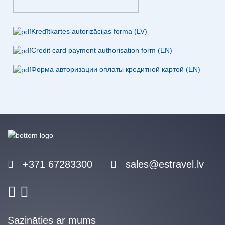
Kredītkartes autorizācijas forma (LV)
Credit card payment authorisation form (EN)
Форма авторизации оплаты кредитной картой (EN)
+371 67283300
sales@estravel.lv
Sazināties ar mums