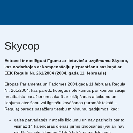
Skycop
Estravel ir noslēgusi līgumu ar lietuviešu uzņēmumu Skycop,
kas nodarbojas ar kompensāciju pieprasīšanu saskaņā ar
EEK Regulu Nr. 261/2004 (2004. gada 11. februāris)
Eiropas Parlamenta un Padomes 2004.gada 11.februāra Regula
Nr. 261/2004, kas paredz kopīgus noteikumus par kompensāciju
un atbalstu pasažieriem sakarā ar iekāpšanas atteikumu un
lidojumu atcelšanu vai ilgstošu kavēšanos (turpmāk tekstā –
Regula) paredz pasažieru tiesību minimumu gadījumos, kad:
gaisa pārvadātājs ir atcēlis lidojumu un nav paziņojis par to
vismaz 14 kalendārās dienas pirms izlidošanas (vai arī nav
piedāvājis citu lidojumu līdzīgā laikā, ja par lidojuma