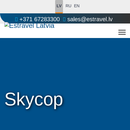
LV
RU
EN
+371 67283300
sales@estravel.lv
Skycop