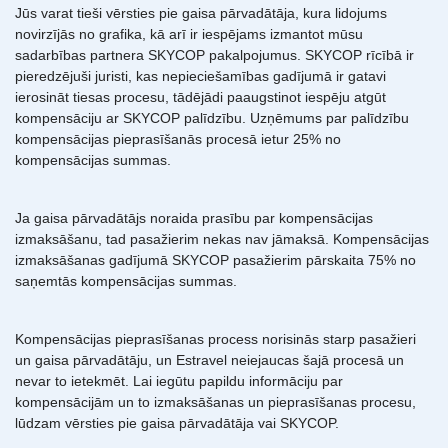
Jūs varat tieši vērsties pie gaisa pārvadātāja, kura lidojums
novirzījās no grafika, kā arī ir iespējams izmantot mūsu
sadarbības partnera SKYCOP pakalpojumus. SKYCOP rīcībā ir
pieredzējuši juristi, kas nepieciešamības gadījumā ir gatavi
ierosināt tiesas procesu, tādējādi paaugstinot iespēju atgūt
kompensāciju ar SKYCOP palīdzību. Uzņēmums par palīdzību
kompensācijas pieprasīšanās procesā ietur 25% no
kompensācijas summas.
Ja gaisa pārvadātājs noraida prasību par kompensācijas
izmaksāšanu, tad pasažierim nekas nav jāmaksā. Kompensācijas
izmaksāšanas gadījumā SKYCOP pasažierim pārskaita 75% no
saņemtās kompensācijas summas.
Kompensācijas pieprasīšanas process norisinās starp pasažieri
un gaisa pārvadātāju, un Estravel neiejaucas šajā procesā un
nevar to ietekmēt. Lai iegūtu papildu informāciju par
kompensācijām un to izmaksāšanas un pieprasīšanas procesu,
lūdzam vērsties pie gaisa pārvadātāja vai SKYCOP.