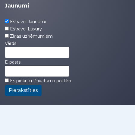
Jaunumi
Estravel Jaunumi
Estravel Luxury
Ziņas uzņēmumiem
Vārds
E-pasts
Es piekrītu
Privātuma politika
Pierakstīties
kompānija
|
birojs
|
darbinieki
|
pakalpojumu
maksa
|
privātuma politika
|
pārdošanas
noteikumi
|
logo
|
lapas karte