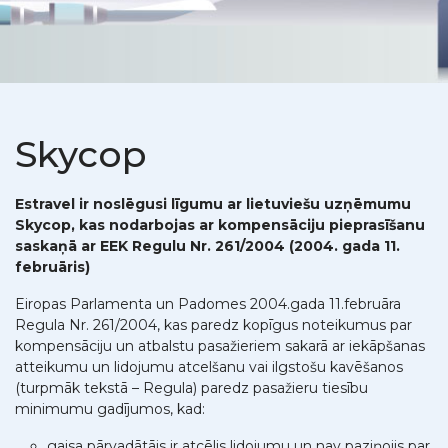
Skycop
Estravel ir noslēgusi līgumu ar lietuviešu uzņēmumu
Skycop, kas nodarbojas ar kompensāciju pieprasīšanu
saskaņā ar EEK Regulu Nr. 261/2004 (2004. gada 11.
februāris)
Eiropas Parlamenta un Padomes 2004.gada 11.februāra
Regula Nr. 261/2004, kas paredz kopīgus noteikumus par
kompensāciju un atbalstu pasažieriem sakarā ar iekāpšanas
atteikumu un lidojumu atcelšanu vai ilgstošu kavēšanos
(turpmāk tekstā – Regula) paredz pasažieru tiesību
minimumu gadījumos, kad:
gaisa pārvadātājs ir atcēlis lidojumu un nav paziņojis par