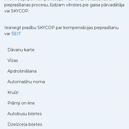
pieprasīšanas procesu, lūdzam vērsties pie gaisa pārvadātāja
vai SKYCOP.
Iesniegt prasību SKYCOP par kompensācijas pieprasīšanu
var
ŠEIT
Dāvanu karte
Vīzas
Apdrošināšana
Automašīnu noma
Kruīzi
Prāmji on-line
Autobusu biļetes
Dzelzceļa biļetes