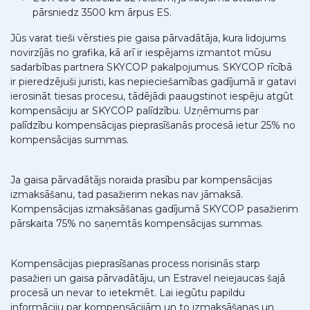
pārsniedz 3500 km ārpus ES.
Jūs varat tieši vērsties pie gaisa pārvadātāja, kura lidojums
novirzījās no grafika, kā arī ir iespējams izmantot mūsu
sadarbības partnera SKYCOP pakalpojumus. SKYCOP rīcībā
ir pieredzējuši juristi, kas nepieciešamības gadījumā ir gatavi
ierosināt tiesas procesu, tādējādi paaugstinot iespēju atgūt
kompensāciju ar SKYCOP palīdzību. Uzņēmums par
palīdzību kompensācijas pieprasīšanās procesā ietur 25% no
kompensācijas summas.
Ja gaisa pārvadātājs noraida prasību par kompensācijas
izmaksāšanu, tad pasažierim nekas nav jāmaksā.
Kompensācijas izmaksāšanas gadījumā SKYCOP pasažierim
pārskaita 75% no saņemtās kompensācijas summas.
Kompensācijas pieprasīšanas process norisinās starp
pasažieri un gaisa pārvadātāju, un Estravel neiejaucas šajā
procesā un nevar to ietekmēt. Lai iegūtu papildu
informāciju par kompensācijām un to izmaksāšanas un