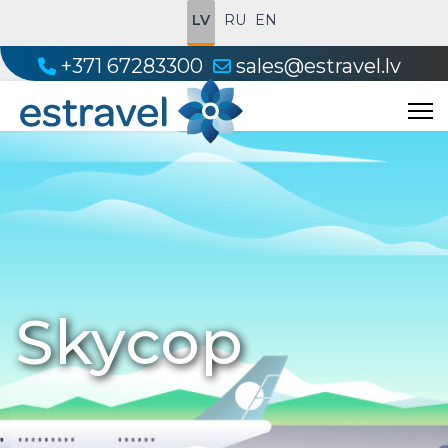
LV
RU
EN
+371 67283300
sales@estravel.lv
Skycop