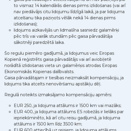
to vismaz 14 kalendārās dienas pirms izlidošanas (vai arī
nav piedāvājis citu lidojumu līdzīgā laikā, ja par lidojuma
atcelšanu tika paziņots vēlāk nekā 14 dienas pirms
izlidošanas);
lidojums aizkavējās un lidmašīna sasniedz galamērķi
pēc trīs vai vairāk stundām pēc gaisa pārvadātāja
sākotnēji paredzētā laika.
Šo regulu piemēro gadījumā, ja lidojumus veic Eiropas
Kopienā reģistrēts gaisa pārvadātājs vai arī aviobiļetē
norādītā izlidošanas vieta un galamērķis atrodas Eiropas
Ekonomiskās Kopienas dalībvalsts.
Gaisa pārvadātajam ir tiesības neizmaksāt kompensāciju, ja
lidojums tika atcelts nenovēršamu apstākļu dēļ.
Regulā noteikts izmaksājamo kompensāciju apmērs:
EUR 250, ja lidojuma attālums ir 1500 km vai mazāks;
EUR 400, ja lidojuma attālums ES robežās ir lielāks par
iepriekšminēto, kā arī citu reisu gadījumā, ja lidojuma
attālums ir 1500 km līdz 3500 km;
EUR 600 attiecībā uz reisiem, ja lidojuma attālums