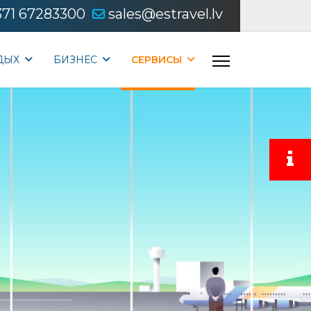
371 67283300
sales@estravel.lv
ДЫХ
БИЗНЕС
CЕРВИСЫ