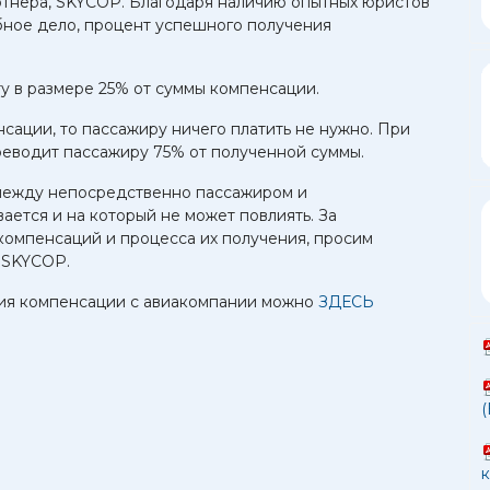
ртнера, SKYCOP. Благодаря наличию опытных юристов
ебное дело, процент успешного получения
у в размере 25% от суммы компенсации.
сации, то пассажиру ничего платить не нужно. При
еводит пассажиру 75% от полученной суммы.
между непосредственно пассажиром и
вается и на который не может повлиять. За
омпенсаций и процесса их получения, просим
 SKYCOP.
ния компенсации с авиакомпании можно
ЗДЕСЬ
(
к