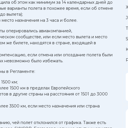
щила об этом как минимум за 14 календарных дней до
ные варианты полета в похожее время, если об отмене
до вылета);
J
 место назначения на 3 часа и более.
Т
еты оперировались авиакомпанией,
еском сообществе, или если место вылета и место
ом же билете, находятся в стране, входящей в
К
омпенсацию, если отмена или опоздание полета были
х невозможно было избежать.
ны в Регламенте:
 1500 км;
олее 1500 км в пределах Европейского
етов в другие страны на расстояния от 1501 до 3000
олее 3500 км, если место назначения или страна
нию, чей полет отклонился от графика. Также есть