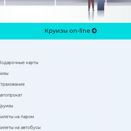
Круизы on-line
Подарочные карты
Визы
Страхование
Автопрокат
Круизы
Билеты на паром
Билеты на автобусы