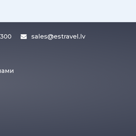
83300
sales@estravel.lv
нами