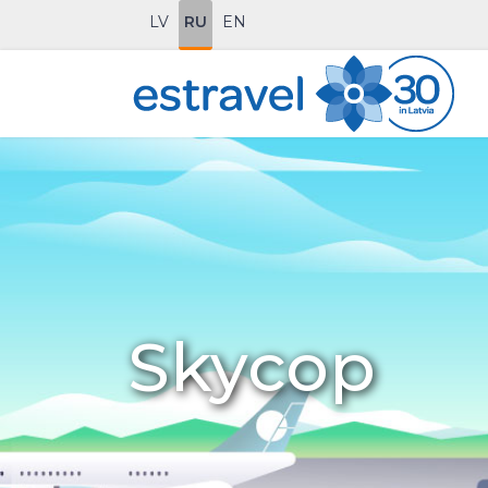
LV
RU
EN
Skycop