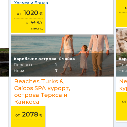
Холмса и Бонда
1020
от
€
от
44
€/в
месяц
Карибские острова, Ямайка
Кар
Персоны
1
Пер
Ночи
7
Ноч
Beaches Turks &
Ne
Caicos SPA курорт,
ку
острова Теркса и
Кайкоса
о
2078
от
€