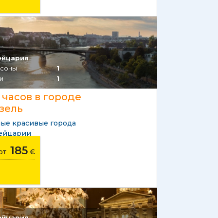
ейцария
соны
1
и
1
 часов в городе
зель
ые красивые города
ейцарии
185
от
€
ейцария