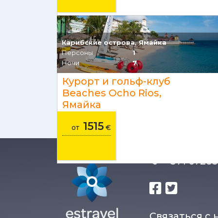
Карибские острова, Ямайка
Персоны
1
Ночи
7
Курорт и гольф-клуб
Beaches Ocho Rios,
Ямайка
1515
от
€
+371 672
Связаться с 