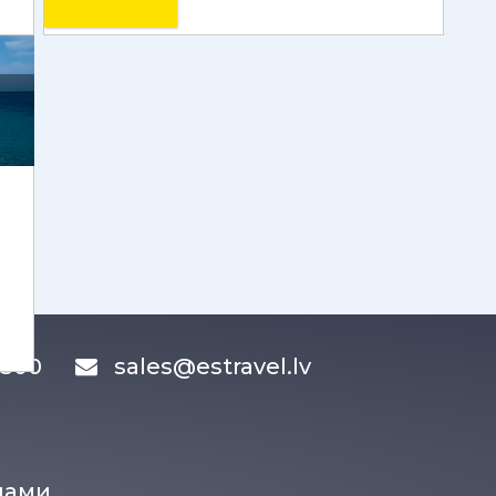
83300
sales@estravel.lv
нами