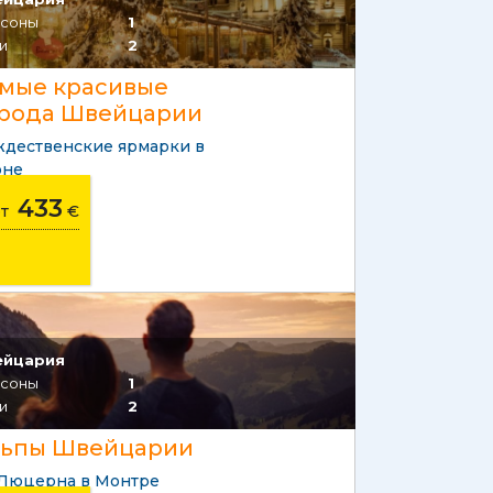
соны
1
и
2
мые красивые
рода Швейцарии
дественские ярмарки в
рне
433
от
€
ейцария
соны
1
и
2
ьпы Швейцарии
Люцерна в Монтре