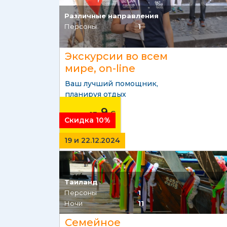
Различные направления
Персоны
1
Экскурсии во всем
мире, on-line
Ваш лучший помощник,
планируя отдых
9
от
€
Скидка 10%
19 и 22.12.2024
Таиланд
Персоны
1
Ночи
11
Семейное