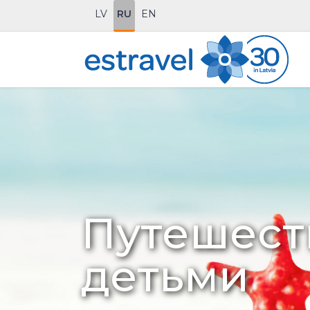
LV
RU
EN
Путешест
детьми