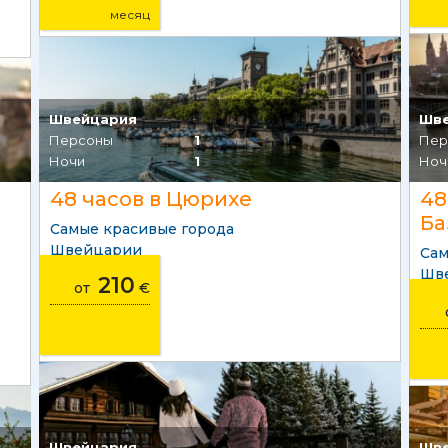
месяц
Швейцария
Шв
Персоны
1
Пер
Ночи
1
Ноч
48 часов в Цюрихе
48
Ба
Самые красивые города
Швейцарии
Сам
Шв
210
от
€
Швейцария
Шв