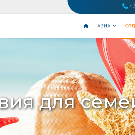
+
АВИА
ОТ
вия для семе