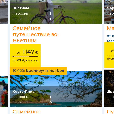
Вьетнам
Ма
Персоны
1
Пер
Ночи
11
Ноч
Семейное
Ма
путешествие во
от 
Вьетнам
Ма
1147
от
€
от
2
от
63
€/в месяц
10-15% бронируя в ноябре
Коста-Рика
Шв
Персоны
1
Пер
Ночи
8
Ноч
Семейное
Пу