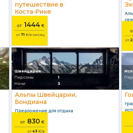
путешествие в
Эк
Коста-Рике
Аль
сез
1444
от
€
от
71
€/в месяц
от
2
Швейцария
Исл
Персоны
1
Пер
Ночи
3
Альпы Швейцарии.
Го
Бондиана
тра
ист
Предложение для отдыха
830
от
€
от
43
€/в