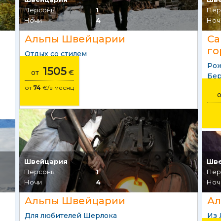
Персоны
1
Пер
Ночи
4
Ноч
Альпы Швейцарии
Са
го
Отдых со стилем
Рож
1505
от
€
Бе
от
74
€/в месяц
Швейцария
Шв
Персоны
1
Пер
Ночи
4
Ноч
Альпы Швейцарии
Ал
Для любителей Шерлока
Из 