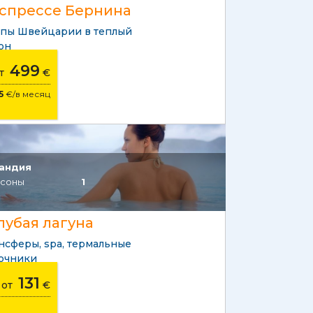
спрессе Бернина
пы Швейцарии в теплый
он
499
от
€
5
€/в месяц
андия
соны
1
лубая лагуна
нсферы, spa, термальные
очники
131
от
€