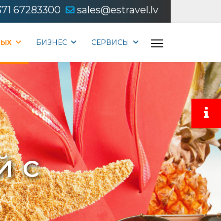
371 67283300
sales@estravel.lv
ДЫХ
БИЗНЕС
CЕРВИСЫ
й с