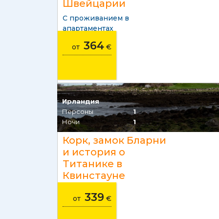
Швейцарии
С проживанием в
апартаментах
364
от
€
Ирландия
Персоны
1
Ночи
1
Корк, замок Бларни
и история о
Титанике в
Квинстауне
339
от
€