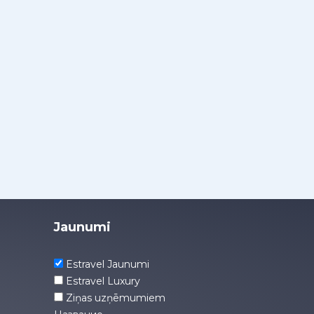
Jaunumi
Estravel Jaunumi
Estravel Luxury
Ziņas uzņēmumiem