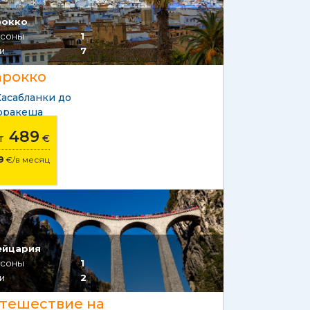
рокко
соны
1
и
7
рокко
Касабланки до
рракеша
489
от
€
9
€/в месяц
ейцария
соны
1
и
2
тешествие на