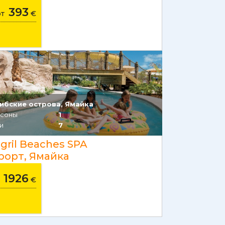
393
от
€
ибские острова, Ямайка
соны
1
и
7
gril Beaches SPA
рорт, Ямайка
1926
т
€