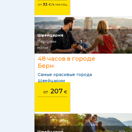
от
32
€/в месяц
Швейцария
Персоны
1
Ночи
1
48 часов в городе
Берн
Самые красивые города
Швейцарии
207
от
€
Швейцария