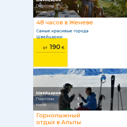
Персоны
1
Ночи
1
48 часов в Женеве
Самые красивые города
Швейцарии
190
от
€
Швейцария
Персоны
1
Ночи
7
Горнолыжный
отдых в Альпы