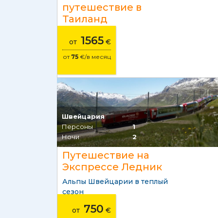
путешествие в
Таиланд
1565
от
€
от
75
€/в месяц
Швейцария
Персоны
1
Ночи
2
Путешествие на
Экспрессе Ледник
Альпы Швейцарии в теплый
сезон
750
от
€