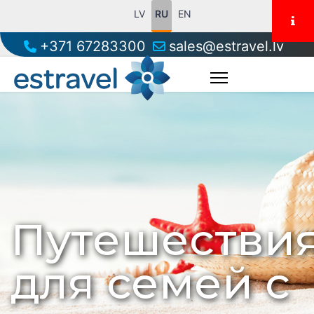
LV
RU
EN
+371 67283300
sales@estravel.lv
Путешестви
для семей с