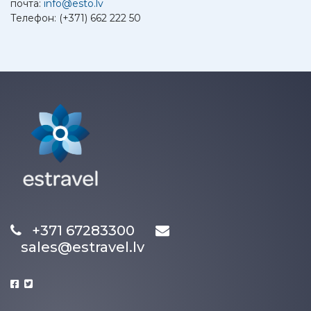
почта:
info@esto.lv
Телефон: (+371) 662 222 50
+371 67283300
sales@estravel.lv