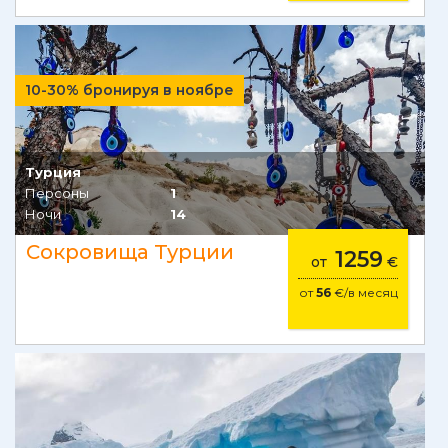
10-30% бронируя в ноябре
Турция
Персоны
1
Ночи
14
Сокровища Турции
1259
от
€
от
56
€/в месяц