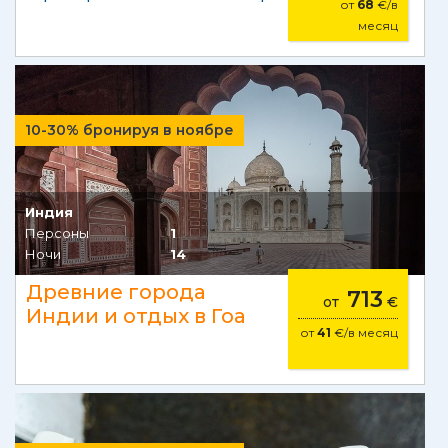
от
68
€/в
месяц
10-30% бронируя в ноябре
Индия
Персоны
1
Ночи
14
Древние города
713
от
€
Индии и отдых в Гоа
от
41
€/в месяц