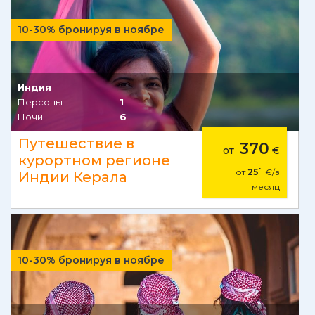
10-30% бронируя в ноябре
Индия
Персоны
1
Ночи
6
Путешествие в
370
от
€
курортном регионе
от
25`
€/в
Индии Керала
месяц
10-30% бронируя в ноябре