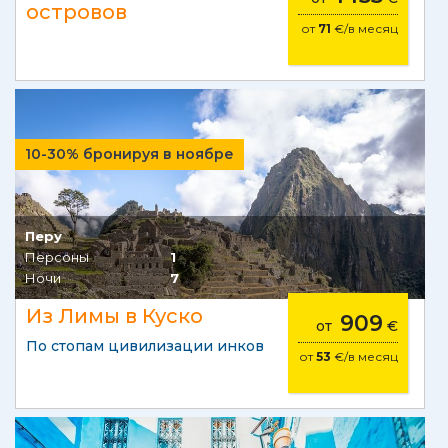
островов
от
71
€/в месяц
10-30% бронируя в ноябре
Перу
Персоны
1
Ночи
7
Из Лимы в Куско
909
от
€
По стопам цивилизации инков
от
53
€/в месяц