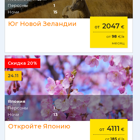
Персоны
1
Ночи
15
Юг Новой Зеландии
2047
от
€
от
98
€/в
месяц
Скидка 20%
24.11
Япония
Персоны
1
Ночи
13
Откройте Японию
4111
от
€
от
185
€/в