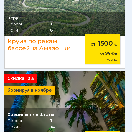
Перу
Персоны
1
Ночи
8
Круиз по рекам
1500
от
€
бассейна Амазонки
от
94
€/в
месяц
Скидка 10%
бронируя в ноябре
Соединенные Штаты
Персоны
1
Ночи
14