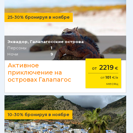
25-30% бронируя в ноябре
Эквадор, Галапагосские острова
Персоны
1
Ночи
9
Активное
2219
от
€
приключение на
от
101
€/в
островах Галапагос
месяц
10-30% бронируя в ноябре