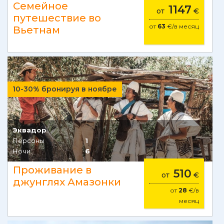
Семейное
1147
от
€
путешествие во
от
63
€/в месяц
Вьетнам
10-30% бронируя в ноябре
Эквадор
Персоны
1
Ночи
6
Проживание в
510
от
€
джунглях Амазонки
от
28
€/в
месяц