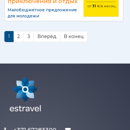
приключения и отдых
от
31
€/в месяц
Малобюджетное предложение
для молодежи
1
2
3
Вперёд
В конец