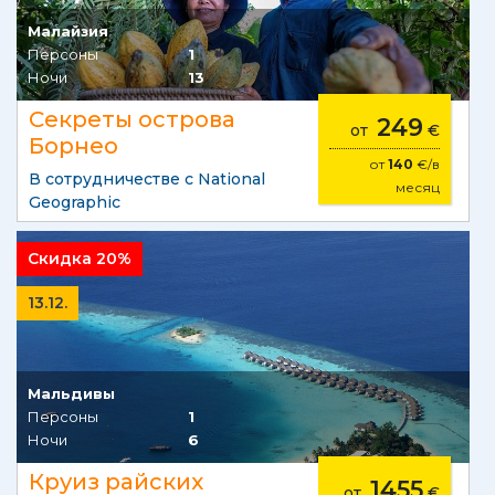
Малайзия
Персоны
1
Ночи
13
Секреты острова
249
от
€
Борнео
от
140
€/в
В сотрудничестве с National
месяц
Geographic
Скидка 20%
13.12.
Мальдивы
Персоны
1
Ночи
6
Круиз райских
1455
от
€