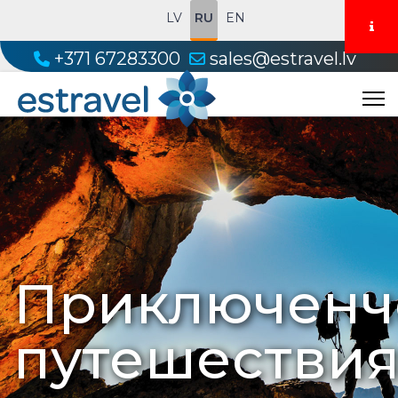
LV
RU
EN
+371 67283300
sales@estravel.lv
Приключенч
путешестви