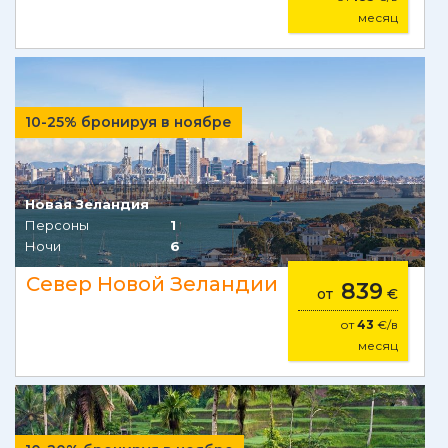
месяц
10-25% бронируя в ноябре
Новая Зеландия
Персоны
1
Ночи
6
Север Новой Зеландии
839
от
€
от
43
€/в
месяц