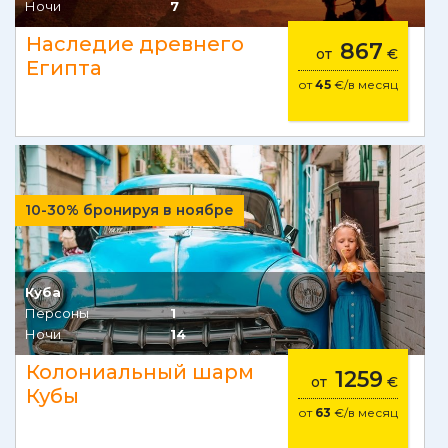
Ночи
7
Наследие древнего
867
от
€
Египта
от
45
€/в месяц
10-30% бронируя в ноябре
Куба
Персоны
1
Ночи
14
Колониальный шарм
1259
от
€
Кубы
от
63
€/в месяц