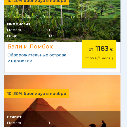
10-20% бронируя в ноябре
Индонезия
Персоны
1
Ночи
13
Бали и Ломбок
1183
от
€
Обворожительные острова
от
53
€/в месяц
Индонезии
10-30% бронируя в ноябре
Египет
Персоны
1