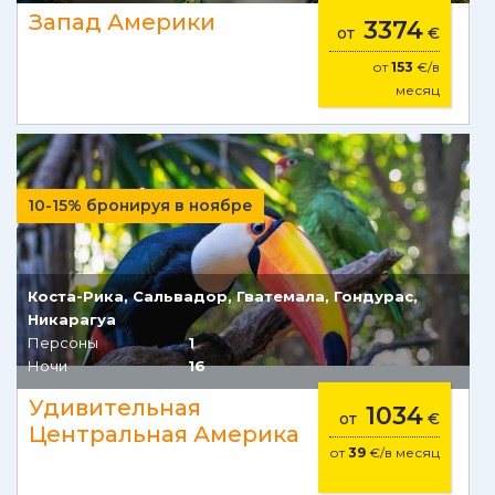
Запад Америки
3374
от
€
от
153
€/в
месяц
10-15% бронируя в ноябре
Коста-Рика, Сальвадор, Гватемала, Гондурас,
Никарагуа
Персоны
1
Ночи
16
Удивительная
1034
от
€
Центральная Америка
от
39
€/в месяц