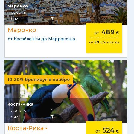
Марокко
Персоны
1
Ночи
7
Марокко
489
от
€
от Касабланки до Марракеша
от
29
€/в месяц
10-30% бронируя в ноябре
Коста-Рика
Персоны
1
Ночи
7
Коста-Рика -
524
от
€