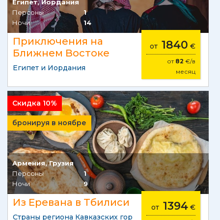
Египет, Иордания
Персоны
1
Ночи
14
Приключения на
1840
от
€
Ближнем Востоке
от
82
€/в
Египет и Иордания
месяц
Скидка 10%
бронируя в ноябре
Армения, Грузия
Персоны
1
Ночи
9
Из Еревана в Тбилиси
1394
от
€
Страны региона Кавказских гор