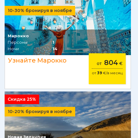
10-30% бронируя в ноябре
Марокко
Персоны
1
Ночи
14
Узнайте Марокко
804
от
€
от
39
€/в месяц
Скидка 25%
10-20% бронируя в ноябре
Новая Зеландия