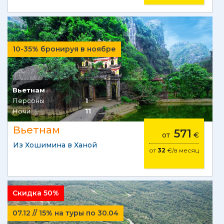
10-35% бронируя в ноябре
Вьетнам
Персоны
1
Ночи
11
Вьетнам
571
от
€
Из Хошимина в Ханой
от
32
€/в месяц
Скидка 50%
07.12 // 15% на туры по 30.04