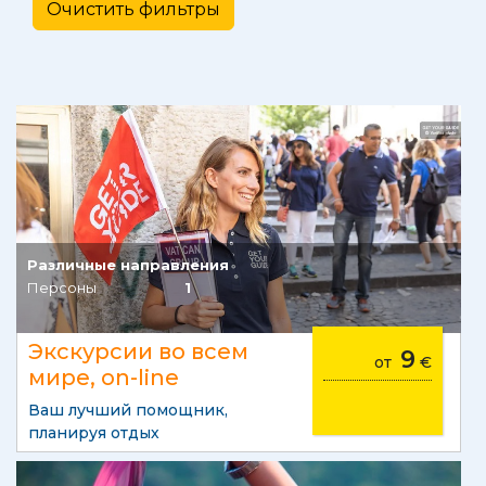
Различные направления
Персоны
1
Экскурсии во всем
9
от
€
мире, on-line
Ваш лучший помощник,
планируя отдых