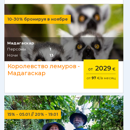
10-30% бронируя в ноябре
Мадагаскар
Персоны
1
Ночи
13
Королевство лемуров -
2029
от
€
Мадагаскар
от
97
€/в месяц
15% - 05.01 // 20% - 19.01