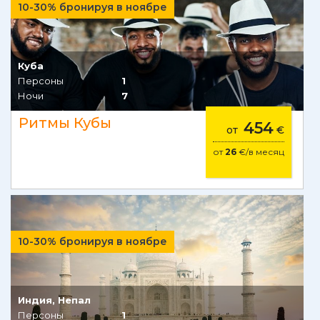
10-30% бронируя в ноябре
Куба
Персоны
1
Ночи
7
Ритмы Кубы
454
от
€
от
26
€/в месяц
10-30% бронируя в ноябре
Индия, Непал
Персоны
1