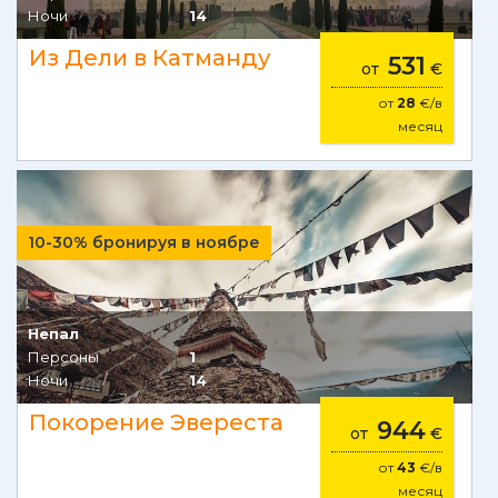
Ночи
14
Из Дели в Катманду
531
от
€
от
28
€/в
месяц
10-30% бронируя в ноябре
Непал
Персоны
1
Ночи
14
Покорение Эвереста
944
от
€
от
43
€/в
месяц