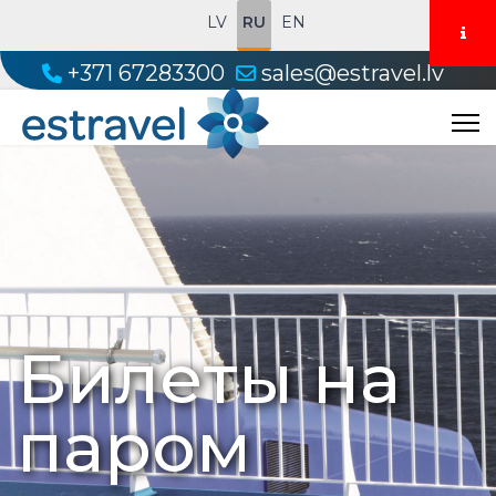
LV
RU
EN
+371 67283300
sales@estravel.lv
Билеты на
паром