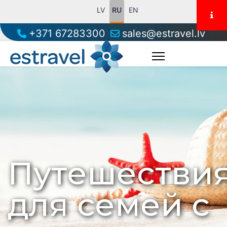
LV
RU
EN
+371 67283300
sales@estravel.lv
Путешестви
для семей с