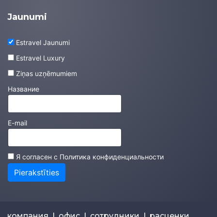
Jaunumi
Estravel Jaunumi
Estravel Luxury
Ziņas uzņēmumiem
Название
E-mail
Я согласен с
Политика конфиденциальности
Pierakstīties
компания
|
офис
|
сотрудники
|
расценки