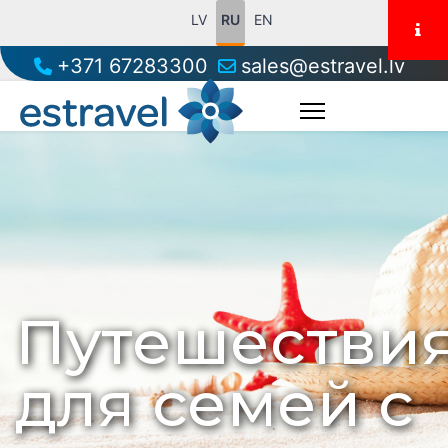
LV
RU
EN
+371 67283300
sales@estravel.lv
Путешестви
для семей с