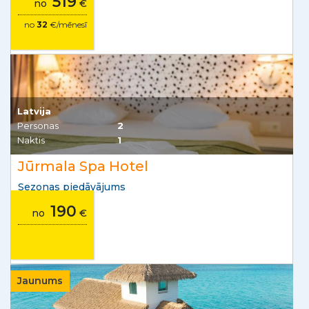
519
no
€
no
32
€/mēnesī
Latvija
Personas
2
Naktis
1
Jūrmala Spa Hotel
Sezonas piedāvājums
190
no
€
Jaunums