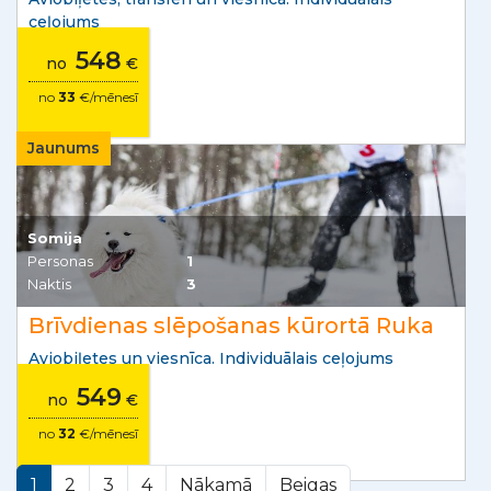
ceļojums
548
no
€
no
33
€/mēnesī
Jaunums
Somija
Personas
1
Naktis
3
Brīvdienas slēpošanas kūrortā Ruka
Aviobiļetes un viesnīca. Individuālais ceļojums
549
no
€
no
32
€/mēnesī
1
2
3
4
Nākamā
Beigas