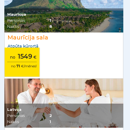
Maurīcija
Personas
1
Naktis
8
Maurīcija sala
Atpūta kūrortā
1549
no
€
no
71
€/mēnesī
Latvija
Personas
2
Naktis
1