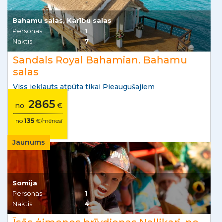
Bahamu salas, Karību salas
Personas
1
Naktis
7
Sandals Royal Bahamian. Bahamu
salas
Viss iekļauts atpūta tikai Pieaugušajiem
2865
no
€
no
135
€/mēnesī
Jaunums
Somija
Personas
1
Naktis
4