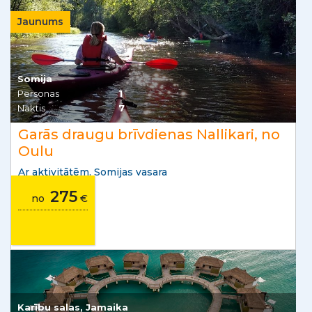
Jaunums
Somija
Personas
1
Naktis
7
Garās draugu brīvdienas Nallikari, no
Oulu
Ar aktivitātēm. Somijas vasara
275
no
€
Karību salas, Jamaika