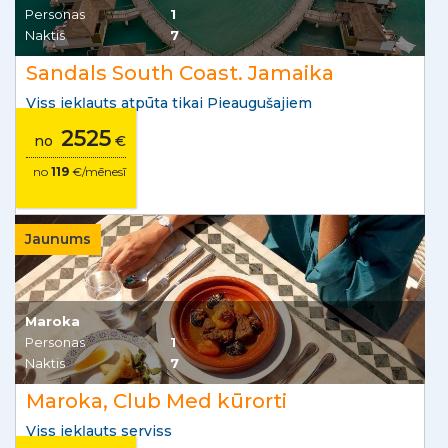
Personas
1
Naktis
7
Sandals South Coast. Jamaika
Viss iekļauts atpūta tikai Pieaugušajiem
2525
no
€
no
119
€/mēnesī
Jaunums
Maroka
Personas
1
Naktis
7
Maroka, Club Med kūrorti
Viss iekļauts serviss