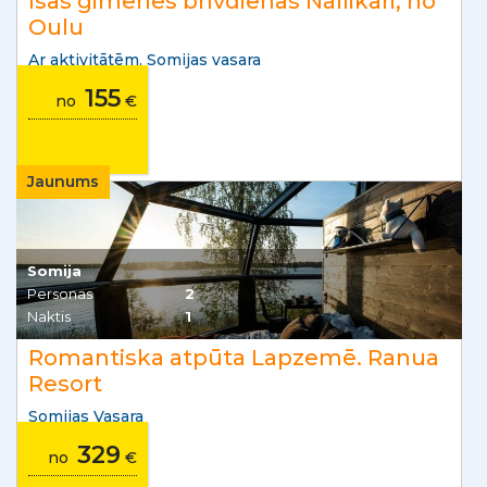
Īsās ģimenes brīvdienas Nallikari, no
Oulu
Ar aktivitātēm. Somijas vasara
155
no
€
Jaunums
Somija
Personas
2
Naktis
1
Romantiska atpūta Lapzemē. Ranua
Resort
Somijas Vasara
329
no
€