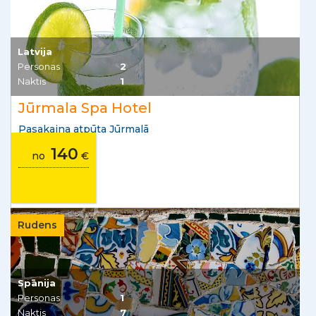
Latvija
Personas
2
Naktis
1
Jūrmala Spa Hotel
Pasakaina atpūta Jūrmalā
140
no
€
Rudens
Spānija
Personas
1
Naktis
7