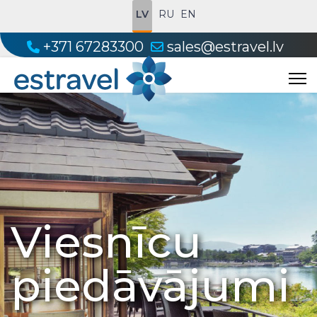
LV
RU
EN
+371 67283300
sales@estravel.lv
Viesnīcu
piedāvājumi