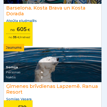
Barselona. Kosta Brava un Kosta
Dorada
Atpūta pludmalēs
605
no
€
no
35
€/mēnesī
Jaunums
Somija
Personas
4
Naktis
2
Ģimenes brīvdienas Lapzemē. Ranua
Resort
Somijas Vasara