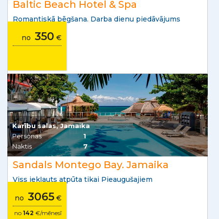
Baltic Beach Hotel & Spa
Romantiskā bēgšana. Darba dienu piedāvājums
350
no
€
Karību salas, Jamaika
Personas
1
Naktis
7
Sandals Montego Bay. Jamaika
Viss iekļauts atpūta tikai Pieaugušajiem
3065
no
€
no
142
€/mēnesī