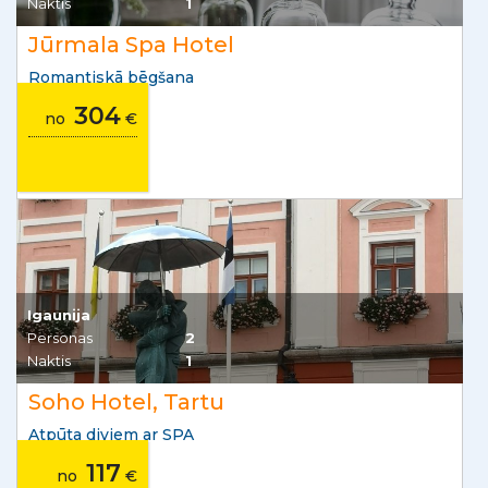
Naktis
1
Jūrmala Spa Hotel
Romantiskā bēgšana
304
no
€
Igaunija
Personas
2
Naktis
1
Soho Hotel, Tartu
Atpūta diviem ar SPA
117
no
€