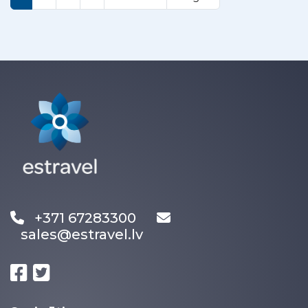
+371 67283300
sales@estravel.lv