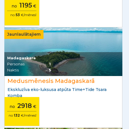
1195
no
€
no
53
€/mēnesī
Jaunlaulātajiem
Madagaskara
Personas
1
Naktis
5
Medusmēnesis Madagaskarā
Ekskluzīva eko-luksusa atpūta Time+Tide Tsara
Komba
2918
no
€
no
132
€/mēnesī