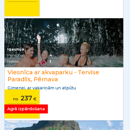
Igaunija
Personas
4
Naktis
1
Viesnīca ar akvaparku - Tervise
Paradiis, Pērnava
Ģimenei, ar vakariņām un atpūtu
237
no
€
Agrā izpārdošana