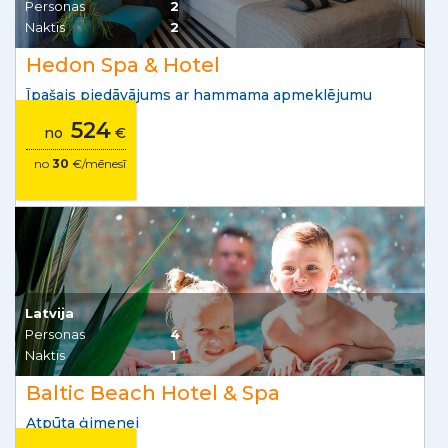
Personas
2
Naktis
2
Hedon Spa & Hotel
Īpašais piedāvājums ar hammama apmeklējumu
524
no
€
no
30
€/mēnesī
Latvija
Personas
4
Naktis
1
Baltic Beach Hotel & Spa
Atpūta ģimenei