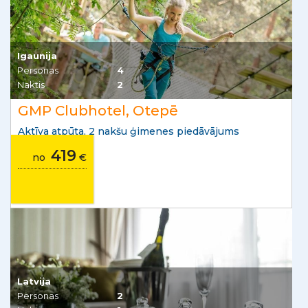
Igaunija
Personas
4
Naktis
2
GMP Clubhotel, Otepē
Aktīva atpūta, 2 nakšu ģimenes piedāvājums
419
no
€
Latvija
Personas
2