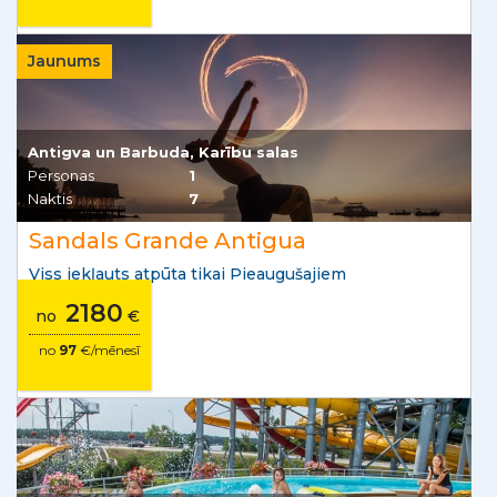
Jaunums
Antigva un Barbuda, Karību salas
Personas
1
Naktis
7
Sandals Grande Antigua
Viss iekļauts atpūta tikai Pieaugušajiem
2180
no
€
no
97
€/mēnesī