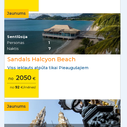
Jaunums
Sentlūsija
Personas
1
Naktis
7
Sandals Halcyon Beach
Viss iekļauts atpūta tikai Pieaugušajiem
2050
no
€
no
92
€/mēnesī
Jaunums