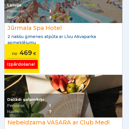
Latvija
Personas
3
Naktis
2
Jūrmala Spa Hotel
2 nakšu ģimenes atpūta ar Līvu Akvaparka
apmeklējumu
469
no
€
Izpārdošana!
Dažādi galamērķi
Personas
1
Naktis
7
Nebeidzama VASARA ar Club Med!