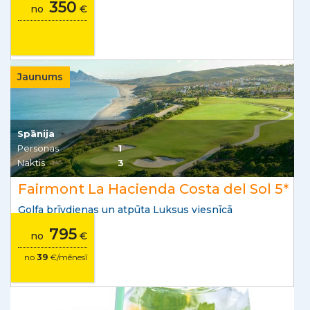
350
no
€
Jaunums
Spānija
Personas
1
Naktis
3
Fairmont La Hacienda Costa del Sol 5*
Golfa brīvdienas un atpūta Luksus viesnīcā
795
no
€
no
39
€/mēnesī