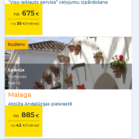
“Viss-iekļauts servisa” ceļojumu izpārdošana
675
no
€
no
35
€/mēnesī
Rudens
Spānija
Personas
1
Naktis
7
Malaga
Atpūta Andalūzijas piekrastē
885
no
€
no
42
€/mēnesī