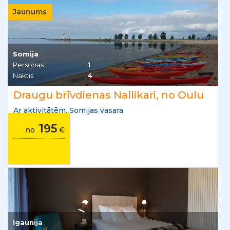
Jaunums
Somija
Personas
1
Naktis
4
Draugu brīvdienas Nallikari, no Oulu
Ar aktivitātēm. Somijas vasara
195
no
€
Igaunija