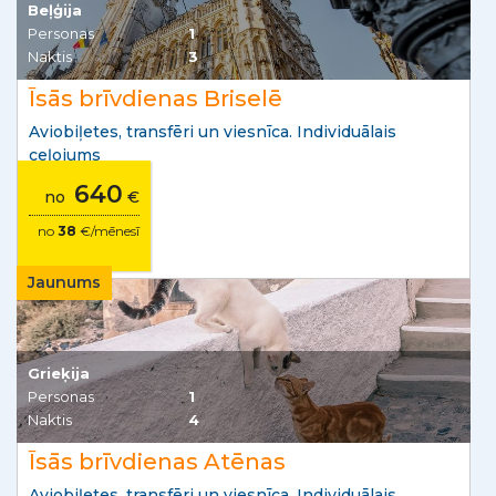
Beļģija
Personas
1
Naktis
3
Īsās brīvdienas Briselē
Aviobiļetes, transfēri un viesnīca. Individuālais
ceļojums
640
no
€
no
38
€/mēnesī
Jaunums
Grieķija
Personas
1
Naktis
4
Īsās brīvdienas Atēnas
Aviobiļetes, transfēri un viesnīca. Individuālais