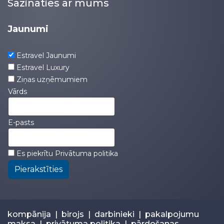
Sazināties ar mums
Jaunumi
Estravel Jaunumi
Estravel Luxury
Ziņas uzņēmumiem
Vārds
E-pasts
Es piekrītu
Privātuma politika
Pierakstīties
kompānija
|
birojs
|
darbinieki
|
pakalpojumu
maksa
|
privātuma politika
|
pārdošanas