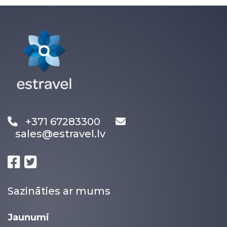
+371 67283300
sales@estravel.lv
Sazināties ar mums
Jaunumi