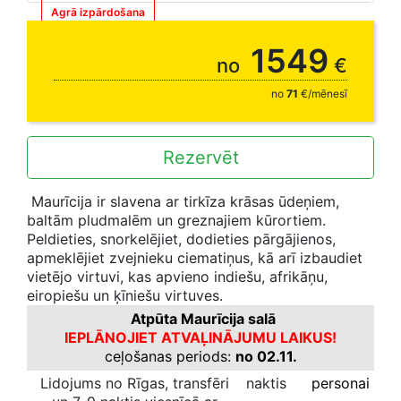
Agrā izpārdošana
1549
no
€
no
71
€/mēnesī
Rezervēt
Maurīcija ir slavena ar tirkīza krāsas ūdeņiem,
baltām pludmalēm un greznajiem kūrortiem.
Peldieties, snorkelējiet, dodieties pārgājienos,
apmeklējiet zvejnieku ciematiņus, kā arī izbaudiet
vietējo virtuvi, kas apvieno indiešu, afrikāņu,
eiropiešu un ķīniešu virtuves.
Atpūta Maurīcija salā
IEPLĀNOJIET ATVAĻINĀJUMU LAIKUS!
ceļošanas periods:
no 02.11.
Lidojums no Rīgas, transfēri
naktis
personai