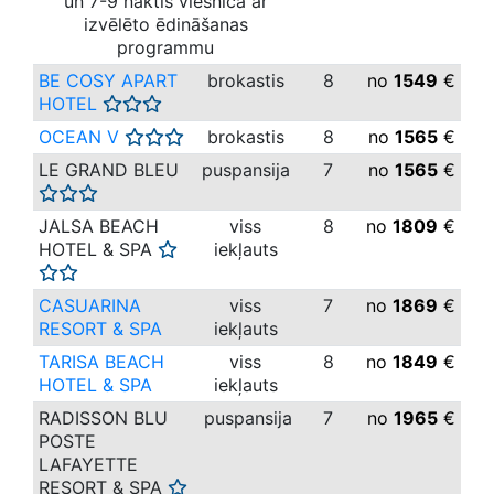
un 7-9 naktis viesnīcā ar
izvēlēto ēdināšanas
programmu
BE COSY APART
brokastis
8
no
1549
€
HOTEL
OCEAN V
brokastis
8
no
1565
€
LE GRAND BLEU
puspansija
7
no
1565
€
JALSA BEACH
viss
8
no
1809
€
HOTEL & SPA
iekļauts
CASUARINA
viss
7
no
1869
€
RESORT & SPA
iekļauts
TARISA BEACH
viss
8
no
1849
€
HOTEL & SPA
iekļauts
RADISSON BLU
puspansija
7
no
1965
€
POSTE
LAFAYETTE
RESORT & SPA