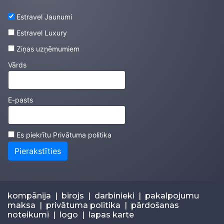
Estravel Jaunumi
Estravel Luxury
Ziņas uzņēmumiem
Vārds
E-pasts
Es piekrītu
Privātuma politika
Pierakstīties
kompānija
|
birojs
|
darbinieki
|
pakalpojumu
maksa
|
privātuma politika
|
pārdošanas
noteikumi
|
logo
|
lapas karte