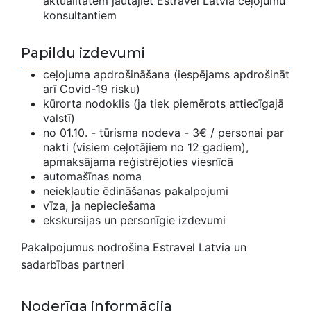
aktualitātēm jautājiet Estravel Latvia ceļojumu
konsultantiem
Papildu izdevumi
ceļojuma apdrošināšana (iespējams apdrošināt
arī Covid-19 risku)
kūrorta nodoklis (ja tiek piemērots attiecīgajā
valstī)
no 01.10. - tūrisma nodeva - 3€ / personai par
nakti (visiem ceļotājiem no 12 gadiem),
apmaksājama reģistrējoties viesnīcā
automašīnas noma
neiekļautie ēdināšanas pakalpojumi
vīza, ja nepieciešama
ekskursijas un personīgie izdevumi
Pakalpojumus nodrošina Estravel Latvia un
sadarbības partneri
Noderīga informācija