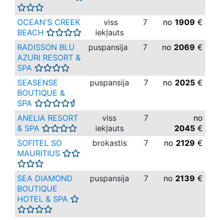
OCEAN'S CREEK
viss
7
no
1909
€
BEACH
iekļauts
RADISSON BLU
puspansija
7
no
2069
€
AZURI RESORT &
SPA
SEASENSE
puspansija
7
no
2025
€
BOUTIQUE &
SPA
ANELIA RESORT
viss
7
no
& SPA
iekļauts
2045
€
SOFITEL SO
brokastis
7
no
2129
€
MAURITIUS
SEA DIAMOND
puspansija
7
no
2139
€
BOUTIQUE
HOTEL & SPA