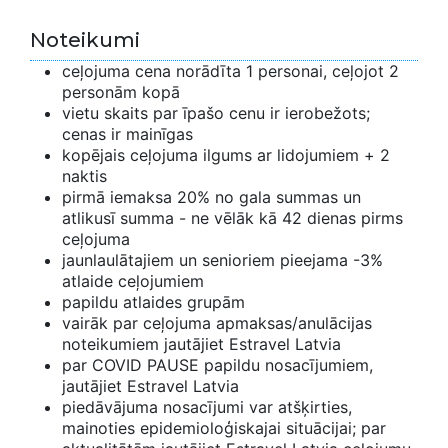
Noteikumi
ceļojuma cena norādīta 1 personai, ceļojot 2
personām kopā
vietu skaits par īpašo cenu ir ierobežots;
cenas ir mainīgas
kopējais ceļojuma ilgums ar lidojumiem + 2
naktis
pirmā iemaksa 20% no gala summas un
atlikusī summa - ne vēlāk kā 42 dienas pirms
ceļojuma
jaunlaulātajiem un senioriem pieejama -3%
atlaide ceļojumiem
papildu atlaides grupām
vairāk par ceļojuma apmaksas/anulācijas
noteikumiem jautājiet Estravel Latvia
par COVID PAUSE papildu nosacījumiem,
jautājiet Estravel Latvia
piedāvājuma nosacījumi var atšķirties,
mainoties epidemioloģiskajai situācijai; par