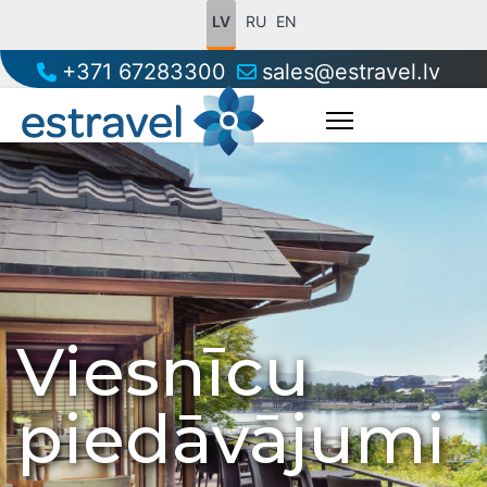
LV
RU
EN
+371 67283300
sales@estravel.lv
Viesnīcu
piedāvājumi