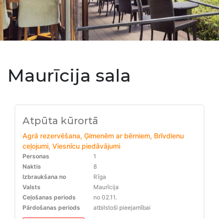
Maurīcija sala
Atpūta kūrortā
Agrā rezervēšana, Ģimenēm ar bērniem, Brīvdienu
ceļojumi, Viesnīcu piedāvājumi
Personas
1
Naktis
8
Izbraukšana no
Rīga
Valsts
Maurīcija
Ceļošanas periods
no 02.11.
Pārdošanas periods
atbilstoši pieejamībai