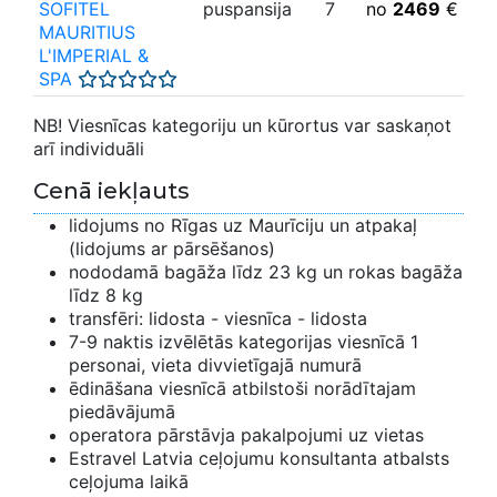
SOFITEL
puspansija
7
no
2469
€
MAURITIUS
L'IMPERIAL &
SPA
NB! Viesnīcas kategoriju un kūrortus var saskaņot
arī individuāli
Cenā iekļauts
lidojums no Rīgas uz Maurīciju un atpakaļ
(lidojums ar pārsēšanos)
nododamā bagāža līdz 23 kg un rokas bagāža
līdz 8 kg
transfēri: lidosta - viesnīca - lidosta
7-9 naktis izvēlētās kategorijas viesnīcā 1
personai, vieta divvietīgajā numurā
ēdināšana viesnīcā atbilstoši norādītajam
piedāvājumā
operatora pārstāvja pakalpojumi uz vietas
Estravel Latvia ceļojumu konsultanta atbalsts
ceļojuma laikā