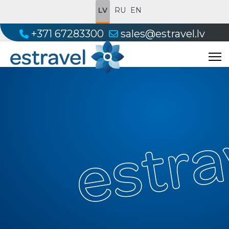
LV
RU
EN
+371 67283300
sales@estravel.lv