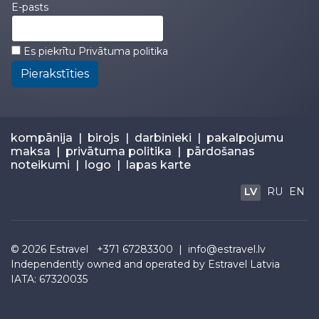
E-pasts
Es piekrītu
Privātuma politika
Pierakstīties
kompānija
|
birojs
|
darbinieki
|
pakalpojumu
maksa
|
privātuma politika
|
pārdošanas
noteikumi
|
logo
|
lapas karte
LV
RU
EN
© 2026
Estravel
+371 67283300 |
info@estravel.lv
Independently owned and operated by Estravel Latvia
IATA: 67320035