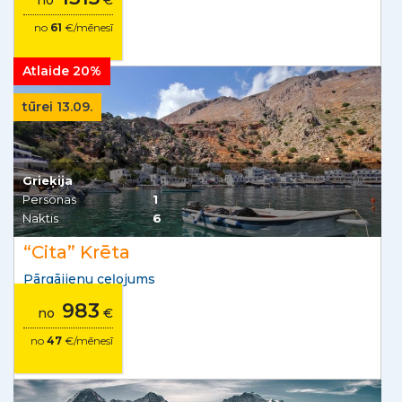
no
€
no
61
€/mēnesī
Atlaide 20%
tūrei 13.09.
Grieķija
Personas
1
Naktis
6
“Cita” Krēta
Pārgājienu ceļojums
983
no
€
no
47
€/mēnesī