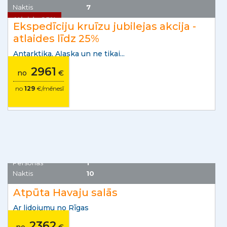
no
37
€/mēnesī
Atlaide 25%
Dažādi galamērķi
Personas
1
Naktis
7
Ekspedīciju kruīzu jubilejas akcija -
atlaides līdz 25%
Antarktika, Aļaska un ne tikai...
2961
no
€
no
129
€/mēnesī