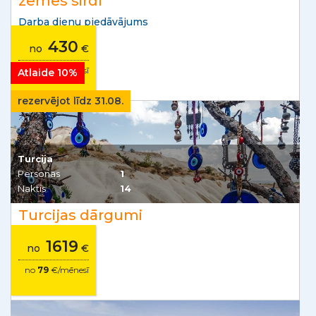
zemes sirdī
Darba dienu piedāvājums
430
no
€
no
28
€/mēnesī
Atlaide 10%
rezervējot līdz 31.08.
Turcija
Personas
1
Naktis
14
Turcijas dārgumi
1619
no
€
no
79
€/mēnesī