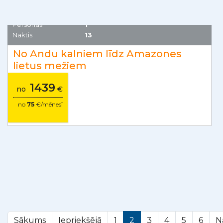
Ekvadora
Personas
1
Naktis
13
No Andu kalniem līdz Amazones
lietus mežiem
30% - 15.08./ 20% - 12.09. un 10.10.
1439
no
€
no
75
€/mēnesī
Sākums
Iepriekšējā
1
2
3
4
5
6
N