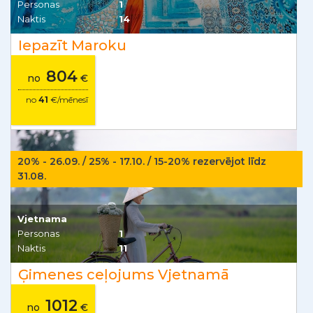
Personas
1
Naktis
14
Iepazīt Maroku
804
no
€
no
41
€/mēnesī
20% - 26.09. / 25% - 17.10. / 15-20% rezervējot līdz
31.08.
Vjetnama
Personas
1
Naktis
11
Ģimenes ceļojums Vjetnamā
1012
no
€