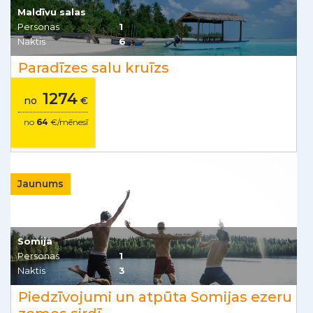
Maldīvu salas
Personas
1
Naktis
6
Paradīzes salu kruīzs
1274
no
€
no
64
€/mēnesī
Jaunums
Somija
Personas
1
Naktis
3
Piedzīvojumi un atpūta Somijas ezeru