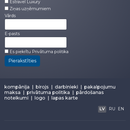
Estravel Luxury
Ziņas uzņēmumiem
Vārds
E-pasts
Es piekrītu
Privātuma politika
Pierakstīties
kompānija
|
birojs
|
darbinieki
|
pakalpojumu
maksa
|
privātuma politika
|
pārdošanas
noteikumi
|
logo
|
lapas karte
LV
RU
EN