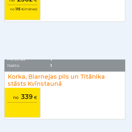
Havaju salas, Amerikas Savienotās Valstis
Personas
1
Naktis
10
Atpūta Havaju salās
Ar lidojumu no Rīgas
2362
no
€
no
115
€/mēnesī
Īrija
Personas
1
Naktis
1