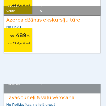
no
44
€/mēnesī
Azerbaidžāna
Personas
1
Naktis
5
Azerbaidžānas ekskursiju tūre
No Baku
489
no
€
no
32
€/mēnesī