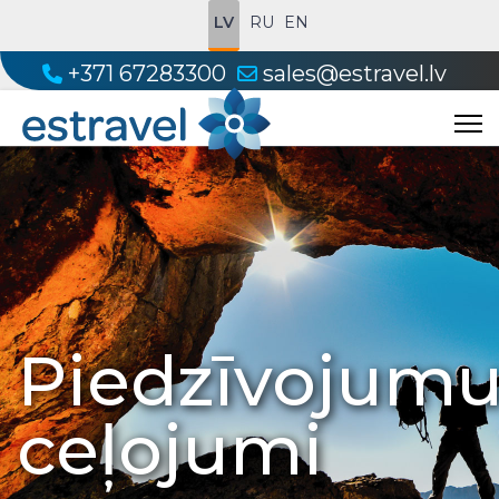
LV
RU
EN
+371 67283300
sales@estravel.lv
Piedzīvojum
ceļojumi