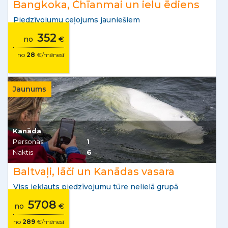
Bangkoka, Čhīanmai un ielu ēdiens
Piedzīvojumu ceļojums jauniešiem
352
no
€
no
28
€/mēnesī
Jaunums
Kanāda
Personas
1
Naktis
6
Baltvaļi, lāči un Kanādas vasara
Viss iekļauts piedzīvojumu tūre nelielā grupā
5708
no
€
no
289
€/mēnesī