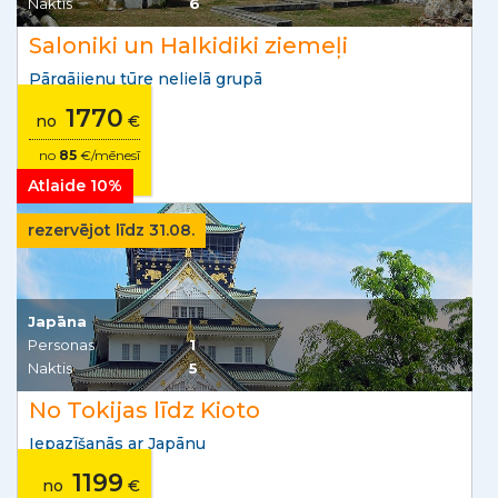
Naktis
6
Saloniki un Halkidiki ziemeļi
Pārgājienu tūre nelielā grupā
1770
no
€
no
85
€/mēnesī
Atlaide 10%
rezervējot līdz 31.08.
Japāna
Personas
1
Naktis
5
No Tokijas līdz Kioto
Iepazīšanās ar Japānu
1199
no
€