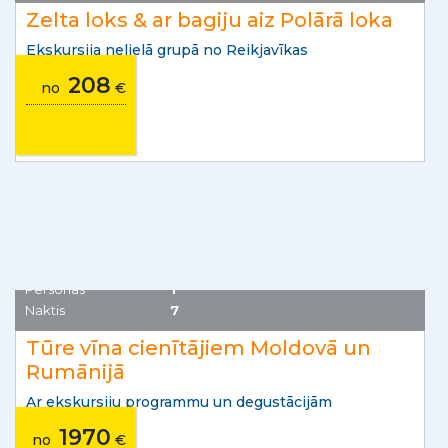
Zelta loks & ar bagiju aiz Polārā loka
Ekskursija nelielā grupā no Reikjavīkas
208
no
€
Jaunums