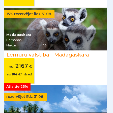
15% rezervējot līdz 31.08.
Madagaskara
Personas
1
Naktis
13
Lemuru valstība – Madagaskara
2167
no
€
no
104
€/mēnesī
Atlaide 25%
rezervējot līdz 31.08.