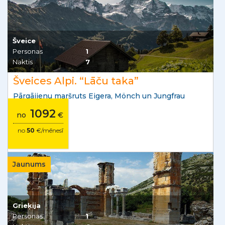
Šveice
Personas
1
Naktis
7
Šveices Alpi. “Lāču taka”
Pārgājienu maršruts Eigera, Mönch un Jungfrau
1092
no
€
no
50
€/mēnesī
Jaunums
Grieķija
Personas
1