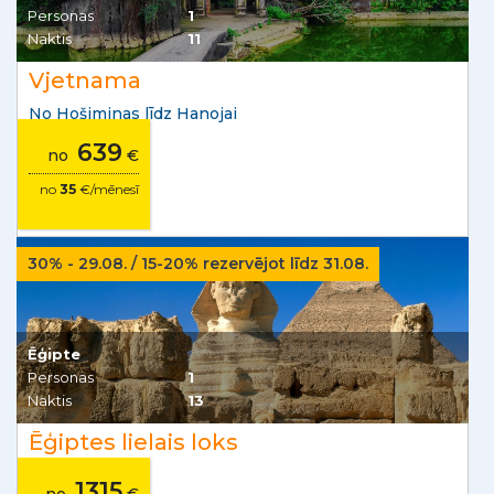
Personas
1
Naktis
11
Vjetnama
No Hošiminas līdz Hanojai
639
no
€
no
35
€/mēnesī
30% - 29.08. / 15-20% rezervējot līdz 31.08.
Ēģipte
Personas
1
Naktis
13
Ēģiptes lielais loks
1315