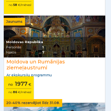
no
58
€/mēnesī
Jaunums
Moldovas Republika
Personas
1
Naktis
7
Moldova un Rumānijas
ziemeļaustrumi
Ar ekskursiju programmu
1977
no
€
no
86
€/mēnesī
20-40% rezervējiot līdz 31.08.