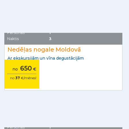
No Erevānas līdz Tbilisi
Kaukāza kalnu reģiona valstis
1394
no
€
no
60
€/mēnesī
Jaunums
Moldovas Republika
Personas
1
Naktis
3
Nedēļas nogale Moldovā
Ar ekskursijām un vīna degustācijām
650
no
€