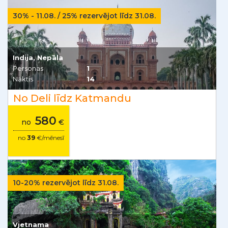
30% - 11.08. / 25% rezervējot līdz 31.08.
Indija, Nepāla
Personas
1
Naktis
14
No Deli līdz Katmandu
580
no
€
no
39
€/mēnesī
10-20% rezervējot līdz 31.08.
Vjetnama