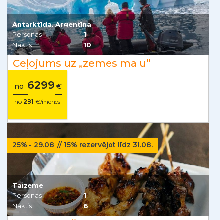
Antarktīda, Argentīna
Personas
1
Naktis
10
Ceļojums uz „zemes malu”
6299
no
€
no
281
€/mēnesī
25% - 29.08. // 15% rezervējot līdz 31.08.
Taizeme
Personas
1
Naktis
6