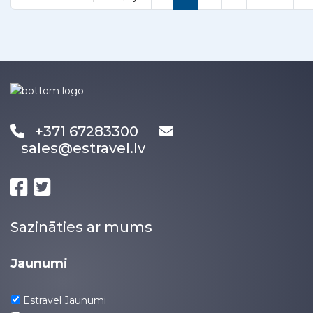
+371 67283300
sales@estravel.lv
Sazināties ar mums
Jaunumi
Estravel Jaunumi