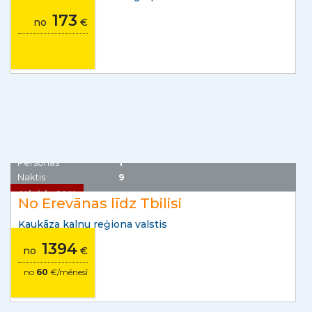
Islande
Personas
1
Lavas tuneļi & vaļu vērošana
No Reikjavīkas, nelielā grupā
173
no
€
Atlaide 10%
rezervējot līdz 31.08.
Armēnija, Gruzija
Personas
1
Naktis
9