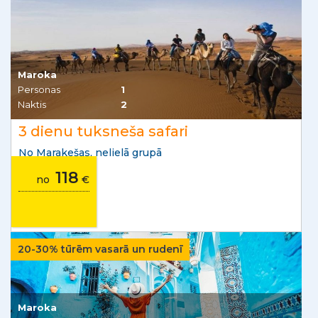
Maroka
Personas
1
Naktis
2
3 dienu tuksneša safari
No Marakešas, nelielā grupā
118
no
€
20-30% tūrēm vasarā un rudenī
Maroka