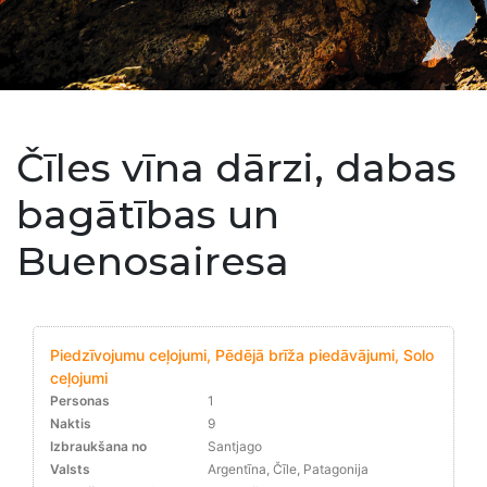
Čīles vīna dārzi, dabas
bagātības un
Buenosairesa
Piedzīvojumu ceļojumi, Pēdējā brīža piedāvājumi, Solo
ceļojumi
Personas
1
Naktis
9
Izbraukšana no
Santjago
Valsts
Argentīna, Čīle, Patagonija