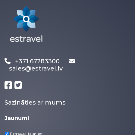
+371 67283300
sales@estravel.lv
Sazināties ar mums
Jaunumi
Estravel Jaunumi