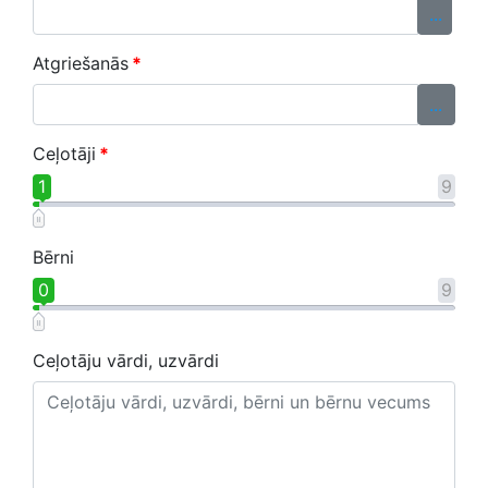
...
Atgriešanās
*
...
Ceļotāji
*
1
9
Bērni
0
9
Ceļotāju vārdi, uzvārdi