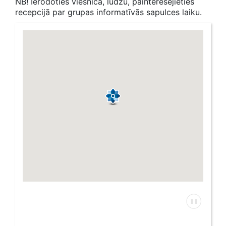
NB! Ierodoties viesnīcā, lūdzu, painteresējieties
recepcijā par grupas informatīvās sapulces laiku.