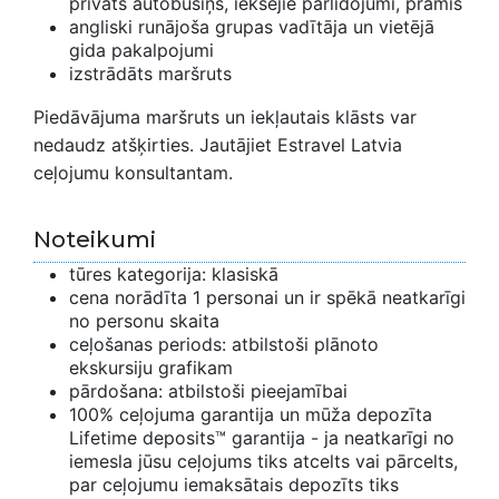
privāts autobusiņš, iekšējie pārlidojumi, prāmis
angliski runājoša grupas vadītāja un vietējā
gida pakalpojumi
izstrādāts maršruts
Piedāvājuma maršruts un iekļautais klāsts var
nedaudz atšķirties. Jautājiet Estravel Latvia
ceļojumu konsultantam.
Noteikumi
tūres kategorija: klasiskā
cena norādīta 1 personai un ir spēkā neatkarīgi
no personu skaita
ceļošanas periods: atbilstoši plānoto
ekskursiju grafikam
pārdošana: atbilstoši pieejamībai
100% ceļojuma garantija un mūža depozīta
Lifetime deposits™ garantija - ja neatkarīgi no
iemesla jūsu ceļojums tiks atcelts vai pārcelts,
par ceļojumu iemaksātais depozīts tiks