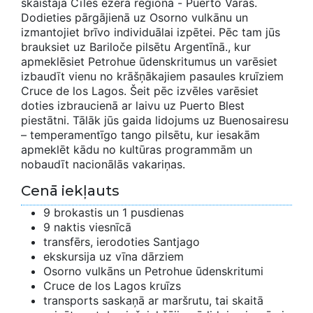
skaistajā Čīles ezera reģionā - Puerto Varas.
Dodieties pārgājienā uz Osorno vulkānu un
izmantojiet brīvo individuālai izpētei. Pēc tam jūs
brauksiet uz Bariloče pilsētu Argentīnā., kur
apmeklēsiet Petrohue ūdenskritumus un varēsiet
izbaudīt vienu no krāšņākajiem pasaules kruīziem
Cruce de los Lagos. Šeit pēc izvēles varēsiet
doties izbraucienā ar laivu uz Puerto Blest
piestātni. Tālāk jūs gaida lidojums uz Buenosairesu
– temperamentīgo tango pilsētu, kur iesakām
apmeklēt kādu no kultūras programmām un
nobaudīt nacionālās vakariņas.
Cenā iekļauts
9 brokastis un 1 pusdienas
9 naktis viesnīcā
transfērs, ierodoties Santjago
ekskursija uz vīna dārziem
Osorno vulkāns un Petrohue ūdenskritumi
Cruce de los Lagos kruīzs
transports saskaņā ar maršrutu, tai skaitā