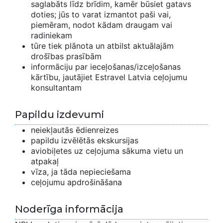
saglabāts līdz brīdim, kamēr būsiet gatavs
doties; jūs to varat izmantot paši vai,
piemēram, nodot kādam draugam vai
radiniekam
tūre tiek plānota un atbilst aktuālajām
drošības prasībām
informāciju par ieceļošanas/izceļošanas
kārtību, jautājiet Estravel Latvia ceļojumu
konsultantam
Papildu izdevumi
neiekļautās ēdienreizes
papildu izvēlētās ekskursijas
aviobiļetes uz ceļojuma sākuma vietu un
atpakaļ
vīza, ja tāda nepieciešama
ceļojumu apdrošināšana
Noderīga informācija