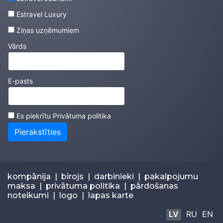
Estravel Luxury
Ziņas uzņēmumiem
Vārds
E-pasts
Es piekrītu
Privātuma politika
Pierakstīties
kompānija
|
birojs
|
darbinieki
|
pakalpojumu
maksa
|
privātuma politika
|
pārdošanas
noteikumi
|
logo
|
lapas karte
LV
RU
EN