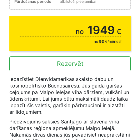
Pārdošanas periods
atbilstoši pieejamībai
25% - 20.08. / 20% - 17.09. // 10% rezervējot līdz 31.08.
1949
no
€
no
93
€/mēnesī
Rezervēt
Iepazīstiet Dienvidamerikas skaisto dabu un
kosmopolītisko Buenosairesu. Jūs gaida garšas
ceļojums pa Maipo ielejas vīna dārziem, vulkāni un
ūdenskritumi. Lai jums būtu maksimāli daudz laika
iepazīt šīs valstis, garākie pārbraucieni ir aizstāti
ar lidojumiem.
Piedzīvojums sāksies Santjago ar slavenā vīna
darīšanas reģiona apmeklējumu Maipo ielejā.
Nākamās divas dienas jūs pavadīsiet neaprakstāmi