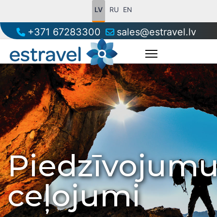
LV
RU
EN
+371 67283300
sales@estravel.lv
Piedzīvojum
ceļojumi