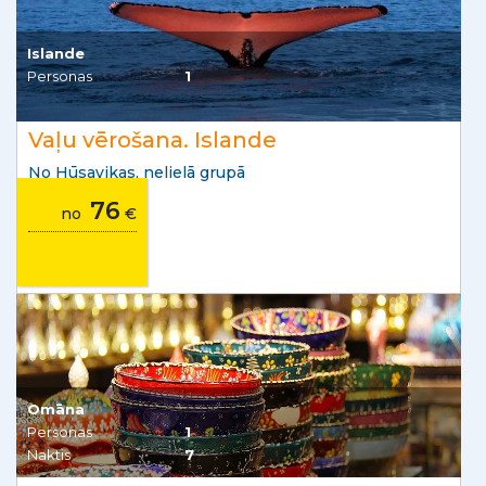
Islande
Personas
1
Vaļu vērošana. Islande
No Hūsavikas, nelielā grupā
76
no
€
Omāna
Personas
1
Naktis
7