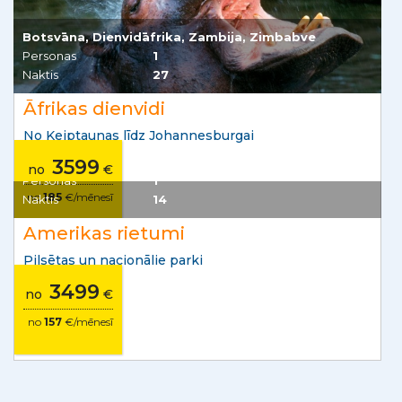
Botsvāna, Dienvidāfrika, Zambija, Zimbabve
Personas
1
Naktis
27
Āfrikas dienvidi
No Keiptaunas līdz Johannesburgai
3599
no
€
no
185
€/mēnesī
Amerikas Savienotās Valstis
Personas
1
Naktis
14