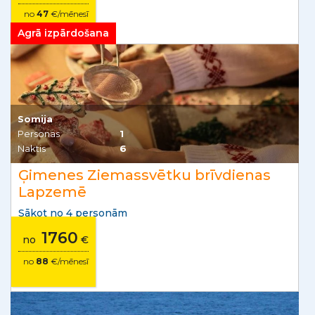
no
47
€/mēnesī
Agrā izpārdošana
Somija
Personas
1
Naktis
6
Ģimenes Ziemassvētku brīvdienas
Lapzemē
Sākot no 4 personām
1760
no
€
no
88
€/mēnesī