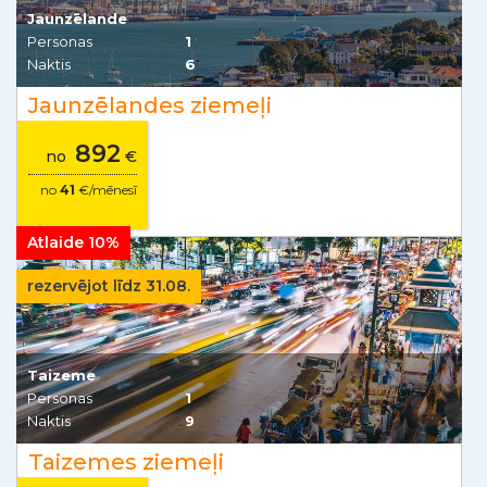
Jaunzēlande
Personas
1
Naktis
6
Jaunzēlandes ziemeļi
892
no
€
no
41
€/mēnesī
Atlaide 10%
rezervējot līdz 31.08.
Taizeme
Personas
1
Naktis
9
Taizemes ziemeļi