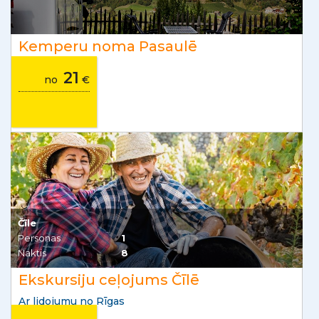
Kemperu noma Pasaulē
21
no
€
Čīle
Personas
1
Naktis
8
Ekskursiju ceļojums Čīlē
Ar lidojumu no Rīgas