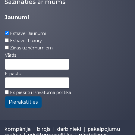
Sazināties ar mums
Jaunumi
Estravel Jaunumi
Estravel Luxury
Ziņas uzņēmumiem
Vārds
E-pasts
Es piekrītu
Privātuma politika
Pierakstīties
kompānija
|
birojs
|
darbinieki
|
pakalpojumu
maksa
|
privātuma politika
|
pārdošanas