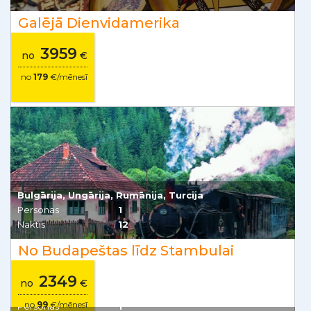
Galējā Dienvidamerika
3959
no
€
no
179
€/mēnesī
Bulgārija, Ungārija, Rumānija, Turcija
Personas
1
Naktis
12
No Budapeštas līdz Stambulai
2349
no
€
no
99
€/mēnesī