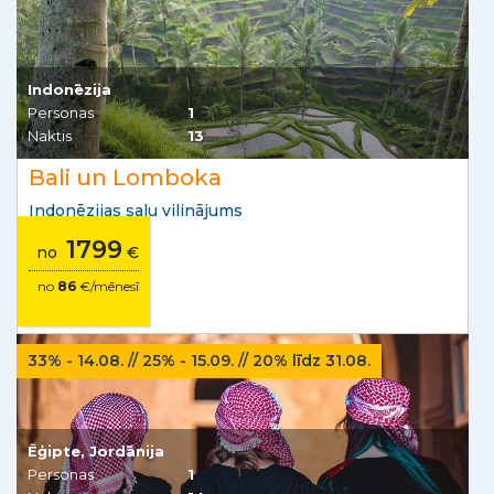
Indonēzija
Personas
1
Naktis
13
Bali un Lomboka
Indonēzijas salu vilinājums
1799
no
€
no
86
€/mēnesī
33% - 14.08. // 25% - 15.09. // 20% līdz 31.08.
Ēģipte, Jordānija
Personas
1