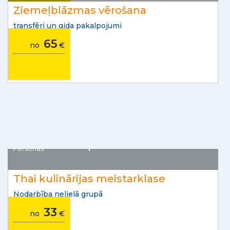
Islande
Personas
1
Ziemeļblāzmas vērošana
transfēri un gida pakalpojumi
65
no
€