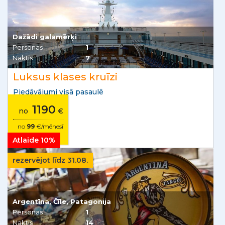
Dažādi galamērķi
Personas
1
Naktis
7
Luksus klases kruīzi
Piedāvājumi visā pasaulē
1190
no
€
no
99
€/mēnesī
Atlaide 10%
rezervējot līdz 31.08.
Argentīna, Čīle, Patagonija
Personas
1
Naktis
14