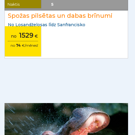
Amerikas Savienotās Valstis
Personas
1
Naktis
5
Spožas pilsētas un dabas brīnumi
No Losandželosas līdz Sanfrancisko
1529
no
€
no
74
€/mēnesī