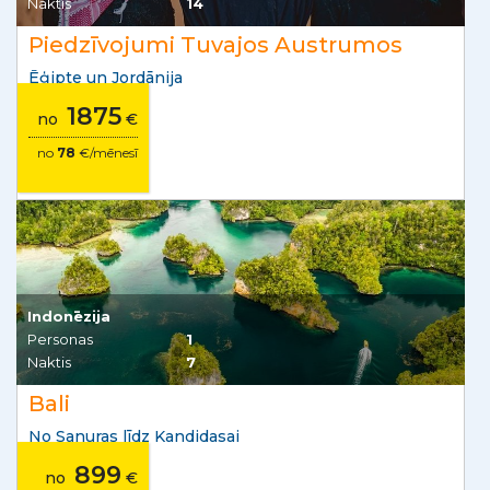
Naktis
14
Piedzīvojumi Tuvajos Austrumos
Ēģipte un Jordānija
1875
no
€
no
78
€/mēnesī
Indonēzija
Personas
1
Naktis
7
Bali
No Sanuras līdz Kandidasai
899
no
€