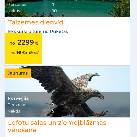
Personas
1
Naktis
10
Taizemes dienvidi
Ekskursiju tūre no Puketas
2299
no
€
no
99
€/mēnesī
Jaunums
Norvēģija
Personas
1
Naktis
5
Lofotu salas un ziemeļblāzmas
vērošana