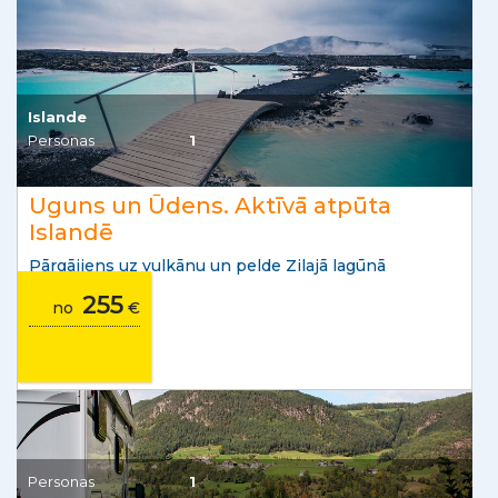
Islande
Personas
1
Uguns un Ūdens. Aktīvā atpūta
Islandē
Pārgājiens uz vulkānu un pelde Zilajā lagūnā
255
no
€
Personas
1