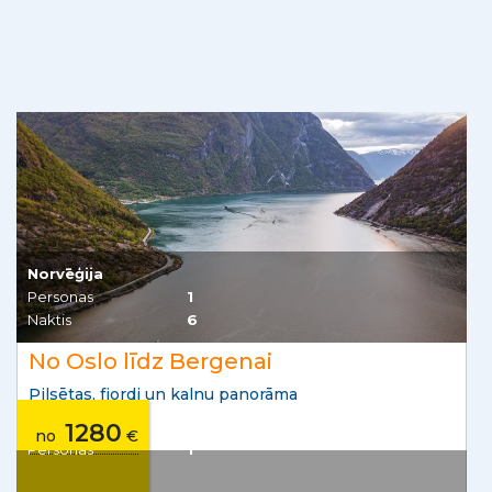
Amerikas rietumi
Pilsētas un nacionālie parki
3499
no
€
no
157
€/mēnesī
Norvēģija
Personas
1
Naktis
6
No Oslo līdz Bergenai
Pilsētas, fjordi un kalnu panorāma
1280
no
€