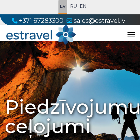
LV
RU
EN
+371 67283300
sales@estravel.lv
Piedzīvojum
ceļojumi