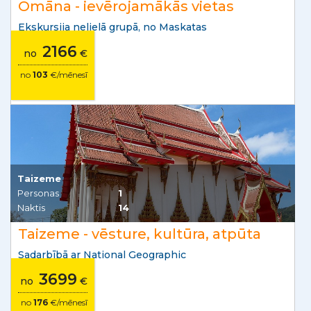
Omāna - ievērojamākās vietas
Ekskursija nelielā grupā, no Maskatas
2166
no
€
no
103
€/mēnesī
Taizeme
Personas
1
Naktis
14
Taizeme - vēsture, kultūra, atpūta
Sadarbībā ar National Geographic
3699
no
€
no
176
€/mēnesī