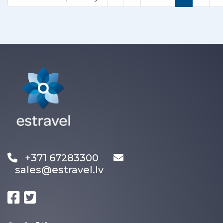
+371 67283300
sales@estravel.lv