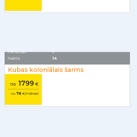
Taizeme
Personas
1
Thai kulinārijas meistarklase
Nodarbība nelielā grupā
33
no
€
Kuba
Personas
1
Naktis
14
Kubas koloniālais šarms