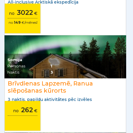
All-inclusive Arktiskā ekspedīcija
3022
no
€
no
149
€/mēnesī
Somija
Personas
1
Naktis
3
Brīvdienas Lapzemē, Ranua
slēpošanas kūrorts
3 naktis, papildu aktivitātes pēc izvēles
262
no
€