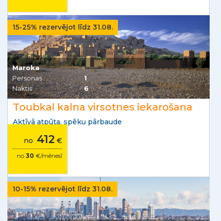
15-25% rezervējot līdz 31.08.
Maroka
Personas
1
Naktis
6
Toubkal kalna virsotnes iekarošana
Aktīvā atpūta, spēku pārbaude
412
no
€
no
30
€/mēnesī
10-15% rezervējot līdz 31.08.