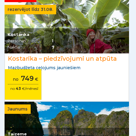
rezervējot līdz 31.08.
Kostarika
Personas
1
Naktis
7
Kostarika – piedzīvojumi un atpūta
Mazbudžeta ceļojums jauniešiem
749
no
€
no
43
€/mēnesī
Jaunums
Taizeme