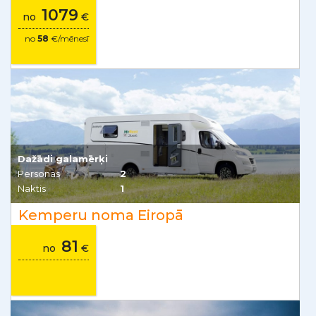
1079
no
€
no
58
€/mēnesī
Dažādi galamērķi
Personas
2
Naktis
1
Kemperu noma Eiropā
81
no
€