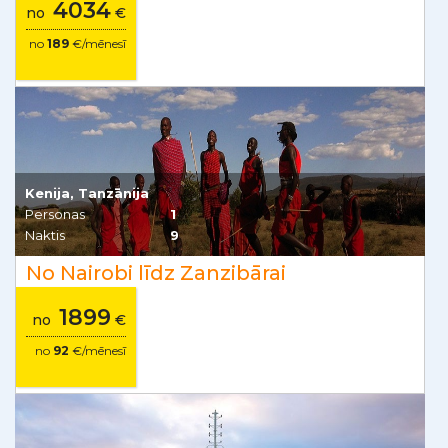
4034
no
€
no
189
€/mēnesī
Kenija, Tanzānija
Personas
1
Naktis
9
No Nairobi līdz Zanzibārai
1899
no
€
no
92
€/mēnesī