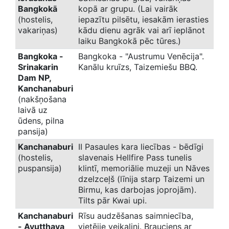
Bangkokā
kopā ar grupu. (Lai vairāk
(hostelis,
iepazītu pilsētu, iesakām ierasties
vakariņas)
kādu dienu agrāk vai arī ieplānot
laiku Bangkokā pēc tūres.)
Bangkoka -
Bangkoka - "Austrumu Venēcija".
Srinakarin
Kanālu kruīzs, Taizemiešu BBQ.
Dam NP,
Kanchanaburi
(nakšņošana
laivā uz
ūdens, pilna
pansija)
Kanchanaburi
II Pasaules kara liecības - bēdīgi
(hostelis,
slavenais Hellfire Pass tunelis
puspansija)
klintī, memoriālie muzeji un Nāves
dzelzceļš (līnija starp Taizemi un
Birmu, kas darbojas joprojām).
Tilts pār Kwai upi.
Kanchanaburi
Rīsu audzēšanas saimniecība,
- Ayutthaya
vietējie veikaliņi. Brauciens ar