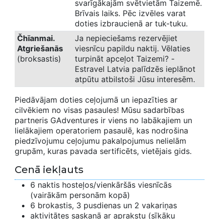
svarīgākajām svētvietām Taizemē.
Brīvais laiks. Pēc izvēles varat
doties izbraucienā ar tuk-tuku.
Čhīanmai.
Ja nepieciešams rezervējiet
Atgriešanās
viesnīcu papildu naktij. Vēlaties
(broksastis)
turpināt apceļot Taizemi? -
Estravel Latvia palīdzēs ieplānot
atpūtu atbilstoši Jūsu interesēm.
Piedāvājam doties ceļojumā un iepazīties ar
cilvēkiem no visas pasaules! Mūsu sadarbības
partneris GAdventures ir viens no labākajiem un
lielākajiem operatoriem pasaulē, kas nodrošina
piedzīvojumu ceļojumu pakalpojumus nelielām
grupām, kuras pavada sertificēts, vietējais gids.
Cenā iekļauts
6 naktis hosteļos/vienkāršās viesnīcās
(vairākām personām kopā)
6 brokastis, 3 pusdienas un 2 vakariņas
aktivitātes saskaņā ar aprakstu (sīkāku