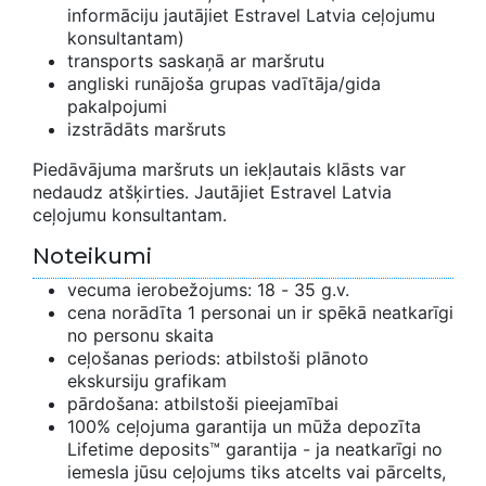
informāciju jautājiet Estravel Latvia ceļojumu
konsultantam)
transports saskaņā ar maršrutu
angliski runājoša grupas vadītāja/gida
pakalpojumi
izstrādāts maršruts
Piedāvājuma maršruts un iekļautais klāsts var
nedaudz atšķirties. Jautājiet Estravel Latvia
ceļojumu konsultantam.
Noteikumi
vecuma ierobežojums: 18 - 35 g.v.
cena norādīta 1 personai un ir spēkā neatkarīgi
no personu skaita
ceļošanas periods: atbilstoši plānoto
ekskursiju grafikam
pārdošana: atbilstoši pieejamībai
100% ceļojuma garantija un mūža depozīta
Lifetime deposits™ garantija - ja neatkarīgi no
iemesla jūsu ceļojums tiks atcelts vai pārcelts,