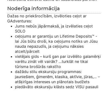
Noderīga informācija
Dažas no priekšrocībām, izvēloties ceļot ar
GAdventures:
Jums nebūs jāpārmaksā, ja izvēlaties ceļot
SOLO
ceļojums ar garantiju un Lifetime Deposits™ -
lai Jūs būtu droši, ka ceļojums notiks un Jūsu
nauda nepazudīs, ja ceļojumu nāksies
atcelt/pārcelt
vietējais gids – kurš gan par izvēlēto galamērķi
varētu zināt vēl vairāk? …turklāt ne tikai
tūrisma brošūrās rakstīto
dažādu stilu ekskursiju programmas:
jauniešiem, ģimenēm, klasika, aktīvie, jūras,… –
atšķirīgas intereses un plānotais budžets
piedāvāto ekskursiju klāsts sedz VISU pasauli