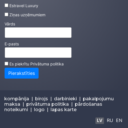
Estravel Luxury
Ziņas uzņēmumiem
Vārds
E-pasts
Es piekrītu
Privātuma politika
Pierakstīties
kompānija
|
birojs
|
darbinieki
|
pakalpojumu
maksa
|
privātuma politika
|
pārdošanas
noteikumi
|
logo
|
lapas karte
LV
RU
EN