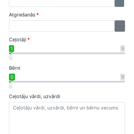
...
Atgriešanās
*
...
Ceļotāji
*
1
9
Bērni
0
9
Ceļotāju vārdi, uzvārdi