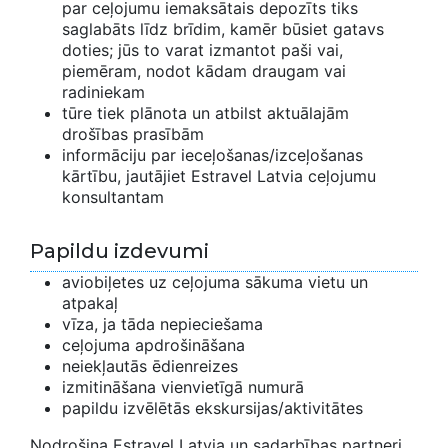
par ceļojumu iemaksātais depozīts tiks
saglabāts līdz brīdim, kamēr būsiet gatavs
doties; jūs to varat izmantot paši vai,
piemēram, nodot kādam draugam vai
radiniekam
tūre tiek plānota un atbilst aktuālajām
drošības prasībām
informāciju par ieceļošanas/izceļošanas
kārtību, jautājiet Estravel Latvia ceļojumu
konsultantam
Papildu izdevumi
aviobiļetes uz ceļojuma sākuma vietu un
atpakaļ
vīza, ja tāda nepieciešama
ceļojuma apdrošināšana
neiekļautās ēdienreizes
izmitināšana vienvietīgā numurā
papildu izvēlētās ekskursijas/aktivitātes
Nodrošina Estravel Latvia un sadarbības partneri