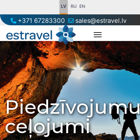
LV
RU
EN
+371 67283300
sales@estravel.lv
Piedzīvojum
ceļojumi