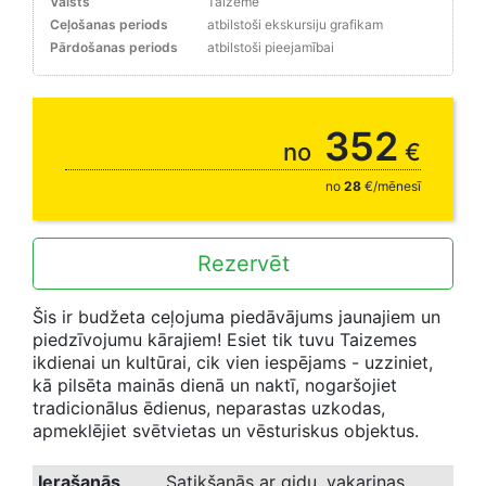
Valsts
Taizeme
Ceļošanas periods
atbilstoši ekskursiju grafikam
Pārdošanas periods
atbilstoši pieejamībai
25% - 29.08. // 15% rezervējot līdz 31.08.
352
no
€
no
28
€/mēnesī
Rezervēt
Šis ir budžeta ceļojuma piedāvājums jaunajiem un
piedzīvojumu kārajiem! Esiet tik tuvu Taizemes
ikdienai un kultūrai, cik vien iespējams - uzziniet,
kā pilsēta mainās dienā un naktī, nogaršojiet
tradicionālus ēdienus, neparastas uzkodas,
apmeklējiet svētvietas un vēsturiskus objektus.
Ierašanās
Satikšanās ar gidu, vakariņas