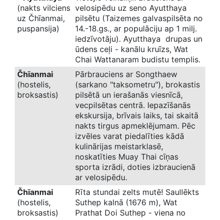
(nakts vilciens
velosipēdu uz seno Ayutthaya
uz Čhīanmai,
pilsētu (Taizemes galvaspilsēta no
puspansija)
14.-18.gs., ar populāciju ap 1 milj.
iedzīvotāju). Ayutthaya drupas un
ūdens ceļi - kanālu kruīzs, Wat
Chai Wattanaram budistu templis.
Čhīanmai
Pārbrauciens ar Songthaew
(hostelis,
(sarkano "taksometru"), brokastis
broksastis)
pilsētā un ierašanās viesnīcā,
vecpilsētas centrā. Iepazīšanās
ekskursija, brīvais laiks, tai skaitā
nakts tirgus apmeklējumam. Pēc
izvēles varat piedalīties kādā
kulinārijas meistarklasē,
noskatīties Muay Thai cīņas
sporta izrādi, doties izbraucienā
ar velosipēdu.
Čhīanmai
Rīta stundai zelts mutē! Saullēkts
(hostelis,
Suthep kalnā (1676 m), Wat
broksastis)
Prathat Doi Suthep - viena no