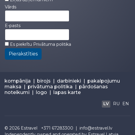
Vārds
E-pasts
Es piekrītu
Privātuma politika
Pierakstīties
kompānija
|
birojs
|
darbinieki
|
pakalpojumu
maksa
|
privātuma politika
|
pārdošanas
noteikumi
|
logo
|
lapas karte
LV
RU
EN
© 2026
Estravel
+371 67283300 |
info@estravel.lv
Independently owned and operated by Estravel Latvia