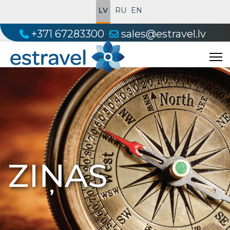
LV
RU
EN
+371 67283300
sales@estravel.lv
ZIŅAS