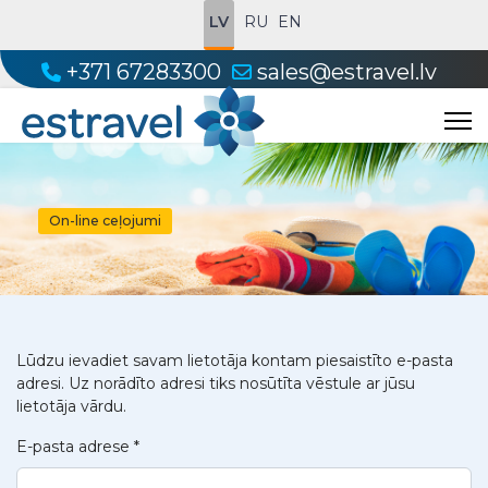
LV
RU
EN
+371 67283300
sales@estravel.lv
On-line ceļojumi
Lūdzu ievadiet savam lietotāja kontam piesaistīto e-pasta
adresi. Uz norādīto adresi tiks nosūtīta vēstule ar jūsu
lietotāja vārdu.
E-pasta adrese
*