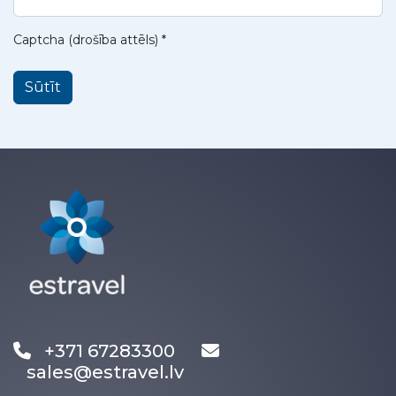
Captcha (drošība attēls)
*
Sūtīt
+371 67283300
sales@estravel.lv