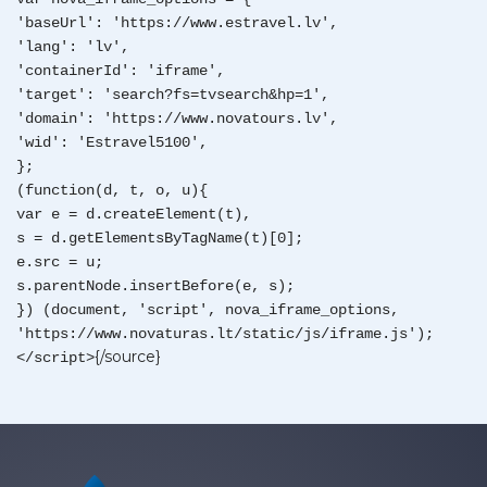
'baseUrl': 'https://www.estravel.lv',
'lang': 'lv',
'containerId': 'iframe',
'target': 'search?fs=tvsearch&hp=1',
'domain': 'https://www.novatours.lv',
'wid': 'Estravel5100',
};
(function(d, t, o, u){
var e = d.createElement(t),
s = d.getElementsByTagName(t)[0];
e.src = u;
s.parentNode.insertBefore(e, s);
}) (document, 'script', nova_iframe_options,
'https://www.novaturas.lt/static/js/iframe.js');
{/source}
</script>