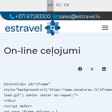
LV
RU
EN
+371 67283300
sales@estravel.lv
On-line ceļojumi
{source}
<div id="iframe"
style="background:url('https://www.novaturas.lt/iframe
load.gif') center center no-repeat;">
</div>
<script defer>
var nova_iframe_options = {