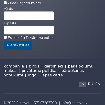
Ziņas uzņēmumiem
Vārds
E-pasts
Es piekrītu
Privātuma politika
Pierakstīties
kompānija
|
birojs
|
darbinieki
|
pakalpojumu
maksa
|
privātuma politika
|
pārdošanas
noteikumi
|
logo
|
lapas karte
LV
RU
EN
© 2026
Estravel
+371 67283300 |
info@estravel.lv