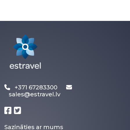
+371 67283300
sales@estravel.lv
Sazināties ar mums