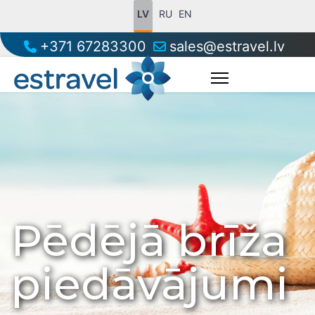
LV
RU
EN
+371 67283300
sales@estravel.lv
Pēdējā brīža
piedāvājumi