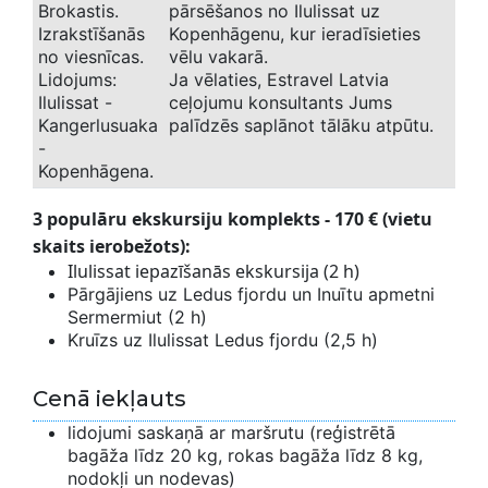
Brokastis.
pārsēšanos no Ilulissat uz
Izrakstīšanās
Kopenhāgenu, kur ieradīsieties
no viesnīcas.
vēlu vakarā.
Lidojums:
Ja vēlaties, Estravel Latvia
Ilulissat -
ceļojumu konsultants Jums
Kangerlusuaka
palīdzēs saplānot tālāku atpūtu.
-
Kopenhāgena.
3 populāru ekskursiju komplekts - 170 € (vietu
skaits ierobežots):
Ilulissat iepazīšanās ekskursija (2 h)
Pārgājiens uz Ledus fjordu un Inuītu apmetni
Sermermiut (2 h)
Kruīzs uz Ilulissat Ledus fjordu (2,5 h)
Cenā iekļauts
lidojumi saskaņā ar maršrutu (reģistrētā
bagāža līdz 20 kg, rokas bagāža līdz 8 kg,
nodokļi un nodevas)