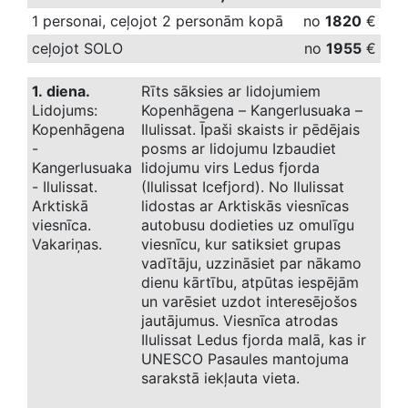
1 personai, ceļojot 2 personām kopā
no
1820
€
ceļojot SOLO
no
1955
€
1. diena.
Rīts sāksies ar lidojumiem
Lidojums:
Kopenhāgena – Kangerlusuaka –
Kopenhāgena
Ilulissat. Īpaši skaists ir pēdējais
-
posms ar lidojumu Izbaudiet
Kangerlusuaka
lidojumu virs Ledus fjorda
- Ilulissat.
(Ilulissat Icefjord). No Ilulissat
Arktiskā
lidostas ar Arktiskās viesnīcas
viesnīca.
autobusu dodieties uz omulīgu
Vakariņas.
viesnīcu, kur satiksiet grupas
vadītāju, uzzināsiet par nākamo
dienu kārtību, atpūtas iespējām
un varēsiet uzdot interesējošos
jautājumus. Viesnīca atrodas
Ilulissat Ledus fjorda malā, kas ir
UNESCO Pasaules mantojuma
sarakstā iekļauta vieta.