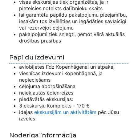
visas ekskursijas tiek organizētas, ja ir
pieteicies noteikts dalībnieku skaits
lai garantētu papildu pakalpojumu pieejamību,
iesakām tos izvēlēties un iegādāties savlaicīgi
vai rezervējot ceļojumu
pakalpojumi tiek sniegti, ņemot vērā aktuālās
drošības prasības
Papildu izdevumi
aviobiļetes līdz Kopenhāgenai un atpakaļ
viesnīcas izdevumi Kopenhāgenā, ja
nepieciešams
ceļojuma apdrošināšana
neiekļautās ēdienreizes
piedāvātās ekskursijas:
3 ekskursju komplekts - 170 €
idejas
ekskursijām un aktivitātēm
pēc Jūsu
izvēles
Noderīga informācija