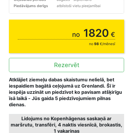
Piedāvājums derīgs
atbilstoši vietu pieejamībai
augusts - septembris
1820
no
€
no
98
€/mēnesī
Rezervēt
Atklājiet ziemeļu dabas skaistumu nelielā, bet
iespaidiem bagātā ceļojumā uz Grenlandi. Šī ir
iespēja uzzināt un
piedzīvot ko pavisam atšķirīgu
īsā laikā - Jūs gaida 5 piedzīvojumiem pilnas
dienas.
Lidojums no Kopenhāgenas saskaņā ar
maršrutu, transfēri, 4 naktis viesnīcā, brokastis,
1 vakariņas