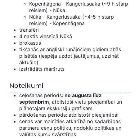
Kopenhāgena - Kangerlusuaka (~9 h starp
reisiem) - Nūka
Nūka - Kangerlusuaka (~4-5 h starp
reisiem) - Kopenhāgena
transfēri
4 naktis viesnīcā Nūkā
brokastis
tikšanās ar angliski runājošiem gidiem abās
pilsētās (iespēja uzdot jautājumus, uzzināt
aktuālo)
izstrādāts maršruts
Noteikumi
ceļošanas periods:
no augusta līdz
septembrim
, atbilstoši vietu pieejamībai un
plānotajam ekskursiju grafikam
pārdošanas periods: atbilstoši pieejamībai
cenas var mainīties atkarībā no sadarbības
partneru cenu politiku, nodokļu politikas un
valūtas kursu svārstības