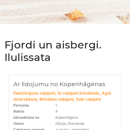
Fjordi un aisbergi.
Ilulissata
Ar lidojumu no Kopenhāgenas
Piedzīvojumu ceļojumi, Īsi ceļojumi brīvdienās, Agrā
rezervēšana, Brīvdienu ceļojumi, Solo ceļojumi
Personas
1
Naktis
4
Izbraukšana no
Kopenhāgena
Valsts
Dānija, Grenlande
Ceļošanas periods
augusts - septembris