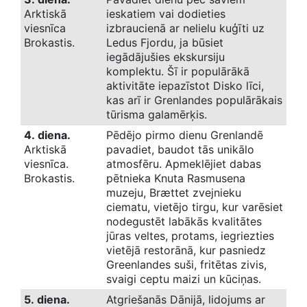
Arktiskā
ieskatiem vai dodieties
viesnīca
izbraucienā ar nelielu kuģīti uz
Brokastis.
Ledus Fjordu, ja būsiet
iegādājušies ekskursiju
komplektu. Šī ir populārākā
aktivitāte iepazīstot Disko līci,
kas arī ir Grenlandes populārākais
tūrisma galamērķis.
4. diena.
Pēdējo pirmo dienu Grenlandē
Arktiskā
pavadiet, baudot tās unikālo
viesnīca.
atmosfēru. Apmeklējiet dabas
Brokastis.
pētnieka Knuta Rasmusena
muzeju, Brættet zvejnieku
ciematu, vietējo tirgu, kur varēsiet
nodegustēt labākās kvalitātes
jūras veltes, protams, iegriezties
vietējā restorānā, kur pasniedz
Greenlandes suši, fritētas zivis,
svaigi ceptu maizi un kūciņas.
5. diena.
Atgriešanās Dānijā, lidojums ar