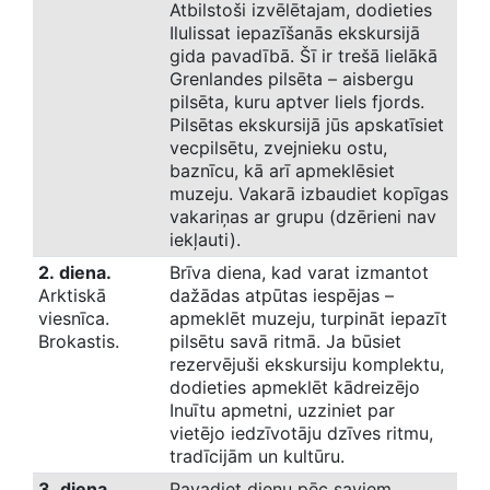
Atbilstoši izvēlētajam, dodieties
Ilulissat iepazīšanās ekskursijā
gida pavadībā. Šī ir trešā lielākā
Grenlandes pilsēta – aisbergu
pilsēta, kuru aptver liels fjords.
Pilsētas ekskursijā jūs apskatīsiet
vecpilsētu, zvejnieku ostu,
baznīcu, kā arī apmeklēsiet
muzeju. Vakarā izbaudiet kopīgas
vakariņas ar grupu (dzērieni nav
iekļauti).
2. diena.
Brīva diena, kad varat izmantot
Arktiskā
dažādas atpūtas iespējas –
viesnīca.
apmeklēt muzeju, turpināt iepazīt
Brokastis.
pilsētu savā ritmā. Ja būsiet
rezervējuši ekskursiju komplektu,
dodieties apmeklēt kādreizējo
Inuītu apmetni, uzziniet par
vietējo iedzīvotāju dzīves ritmu,
tradīcijām un kultūru.
3. diena.
Pavadiet dienu pēc saviem