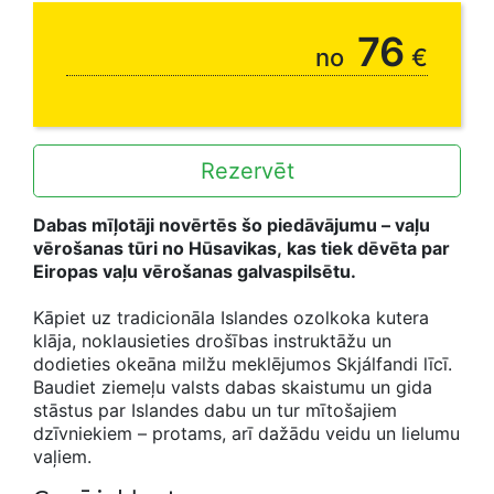
76
no
€
Rezervēt
Dabas mīļotāji novērtēs šo piedāvājumu – vaļu
vērošanas tūri no Hūsavikas, kas tiek dēvēta par
Eiropas vaļu vērošanas galvaspilsētu.
Kāpiet uz tradicionāla Islandes ozolkoka kutera
klāja, noklausieties drošības instruktāžu un
dodieties okeāna milžu meklējumos Skjálfandi līcī.
Baudiet ziemeļu valsts dabas skaistumu un gida
stāstus par Islandes dabu un tur mītošajiem
dzīvniekiem – protams, arī dažādu veidu un lielumu
vaļiem.