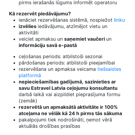
pirms ierašanās lūgums informēt operatoru
Kā rezervēt piedāvājumu?
linku
ienāciet rezervēšanas sistēmā, nospiežot
izvēlies
iedāvājumu, atzīmējot vietu un
aktivitāti
veiciet apmaksu un
saņemiet vaučeri
un
informāciju savā e-pastā
ceļošanas periods: atbilstoši sezonai
pārdošanas periods: atbilstoši pieejamībai
rezervēšana un apmaksa veicama
tiešsaistes
platformā
nepieciešamības gadījumā, sazinieties ar
savu Estravel Latvia ceļojumu konsultantu
darbā laikā vai aizpildiet pieprasījuma formu
(zemāk)
rezervētā un apmaksātā aktivitāte ir 100%
atceļama ne vēlāk kā 24 h pirms tās sākuma
pakalpojumi tiek nodrošināti, ņemot vērā
aktuālās drošības prasības