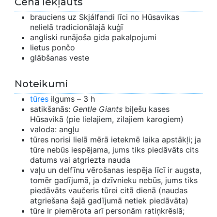
Cenā iekļauts
brauciens uz Skjálfandi līci no Hūsavikas
nelielā tradicionālajā kuģī
angliski runājoša gida pakalpojumi
lietus pončo
glābšanas veste
Noteikumi
tūres
ilgums – 3 h
satikšanās:
Gentle Giants
biļešu kases
Hūsavikā (pie lielajiem, zilajiem karogiem)
valoda: angļu
tūres norisi lielā mērā ietekmē laika apstākļi; ja
tūre nebūs iespējama, jums tiks piedāvāts cits
datums vai atgriezta nauda
vaļu un delfīnu vērošanas iespēja līcī ir augsta,
tomēr gadījumā, ja dzīvnieku nebūs, jums tiks
piedāvāts vaučeris tūrei citā dienā (naudas
atgriešana šajā gadījumā netiek piedāvāta)
tūre ir piemērota arī personām ratiņkrēslā;