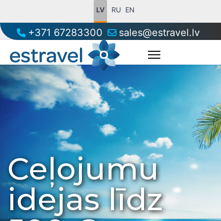
LV
RU
EN
+371 67283300
sales@estravel.lv
Ceļojumu
idejas līdz