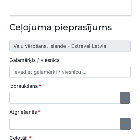
Ceļojuma pieprasījums
Galamērķis / viesnīca
Izbraukšana
*
...
Atgriešanās
*
...
Ceļotāji
*