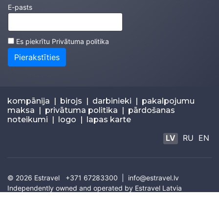
E-pasts
Es piekrītu
Privātuma politika
Pierakstīties
kompānija
|
birojs
|
darbinieki
|
pakalpojumu
maksa
|
privātuma politika
|
pārdošanas
noteikumi
|
logo
|
lapas karte
LV
RU
EN
© 2026
Estravel
+371 67283300 |
info@estravel.lv
Independently owned and operated by Estravel Latvia
IATA: 67320035