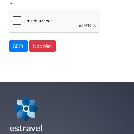
*
Sūtīt
Nodzēst