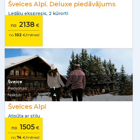
Šveices Alpi. Deluxe piedāvājums
Ledāju ekspresis, 2 kūrorti
2138
no
€
no
102
€/mēnesī
Šveice
Personas
1
Naktis
4
Šveices Alpi
Atpūta ar stilu
1505
no
€
no
74
€/mēnesī