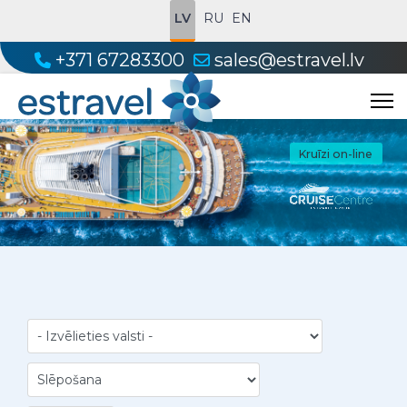
LV
RU
EN
+371 67283300
sales@estravel.lv
Kruīzi on-line