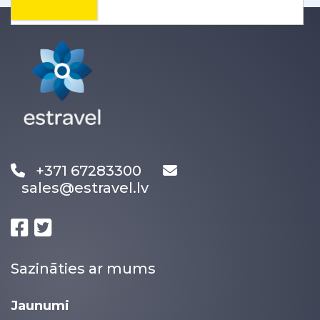
+371 67283300
sales@estravel.lv
Sazināties ar mums
Jaunumi