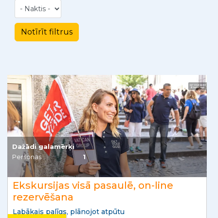
Dažādi galamērķi
Personas
1
Ekskursijas visā pasaulē, on-line
rezervēšana
Labākais palīgs, plānojot atpūtu