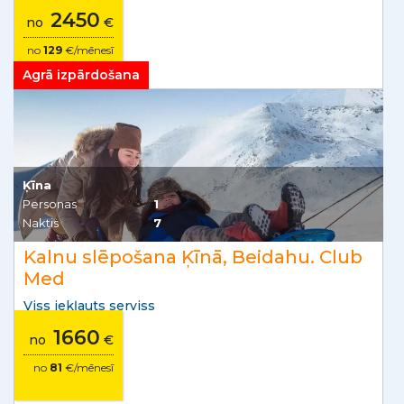
2450
no
€
no
129
€/mēnesī
Agrā izpārdošana
Ķīna
Personas
1
Naktis
7
Kalnu slēpošana Ķīnā, Beidahu. Club
Med
Viss iekļauts serviss
1660
no
€
no
81
€/mēnesī