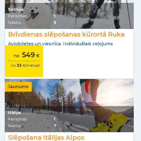
Somija
Personas
1
Naktis
3
Brīvdienas slēpošanas kūrortā Ruka
Aviobiļetes un viesnīca. Individuālais ceļojums
549
no
€
no
32
€/mēnesī
Jaunums
Itālija
Personas
1
Naktis
7
Slēpošana Itālijas Alpos