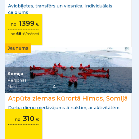
Aviobiļetes, transfērs un viesnīca. Individuālais
ceļojums
1399
no
€
no
68
€/mēnesī
Jaunums
Somija
Personas
1
Naktis
4
Atpūta ziemas kūrortā Himos, Somijā
Darba dienu piedāvājums 4 naktīm, ar aktivitātēm
310
no
€