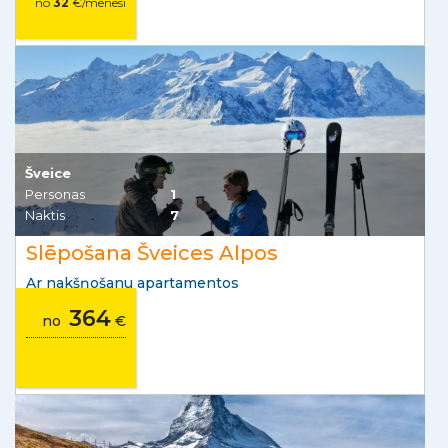
no
32
€/mēnesī
Šveice
Personas
1
Naktis
7
Slēpošana Šveices Alpos
Ar nakšņošanu apartamentos
364
no
€