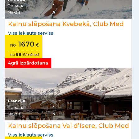
Personas
1
Naktis
7
Kalnu slēpošana Kvebekā, Club Med
Viss iekļauts serviss
1670
no
€
no
88
€/mēnesī
Agrā izpārdošana
Francija
Personas
1
Naktis
7
Kalnu slēpošana Val d’Isere, Club Med
Viss iekļauts serviss