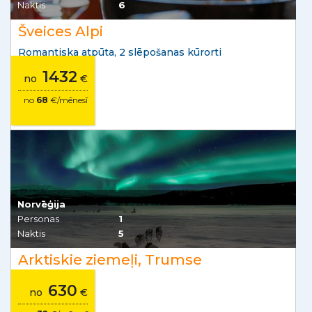
Naktis
6
Šveices Alpi
Romantiska atpūta, 2 slēpošanas kūrorti
1432
no
€
no
68
€/mēnesī
Norvēģija
Personas
1
Naktis
5
Arktiskie ziemeļi, Trumse
630
no
€