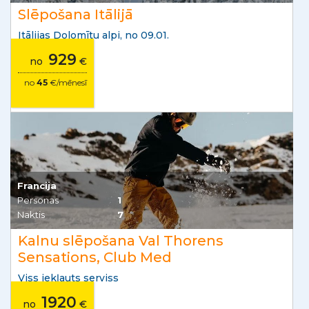
Slēpošana Itālijā
Itālijas Dolomītu alpi, no 09.01.
929
no
€
no
45
€/mēnesī
Francija
Personas
1
Naktis
7
Kalnu slēpošana Val Thorens
Sensations, Club Med
Viss iekļauts serviss
1920
no
€