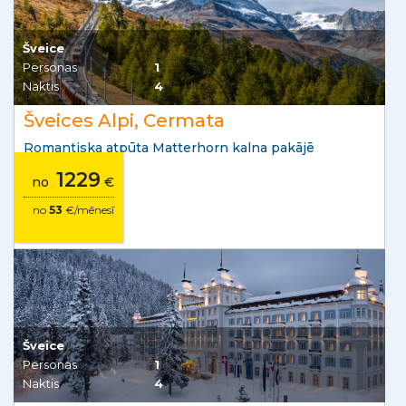
Šveice
Personas
1
Naktis
4
Šveices Alpi, Cermata
Romantiska atpūta Matterhorn kalna pakājē
1229
no
€
no
53
€/mēnesī
Šveice
Personas
1
Naktis
4