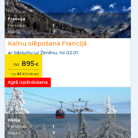
Francija
Personas
1
Naktis
7
Kalnu slēpošana Francijā
ar lidojumu uz Ženēvu, no 02.01.
895
no
€
no
41
€/mēnesī
Agrā izpārdošana
Itālija
Personas
1
Naktis
7