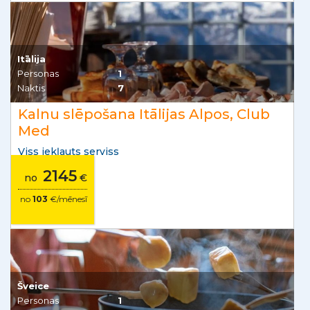
Itālija
Personas
1
Naktis
7
Kalnu slēpošana Itālijas Alpos, Club
Med
Viss iekļauts serviss
2145
no
€
no
103
€/mēnesī
Šveice
Personas
1