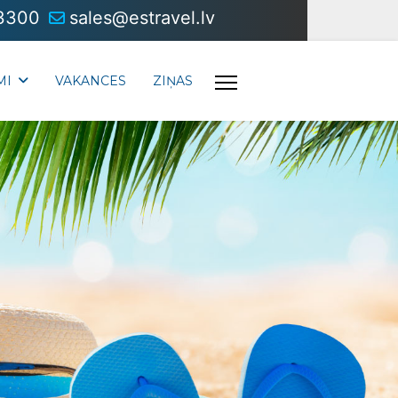
3300
sales@estravel.lv
MI
VAKANCES
ZIŅAS