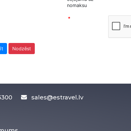
nomaksu
*
īt
Nodzēst
83300
sales@estravel.lv
r mums