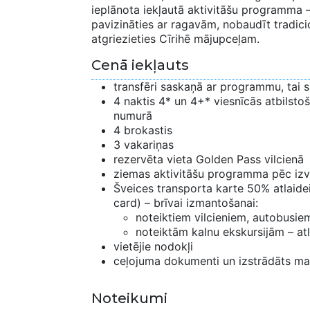
ieplānota iekļautā aktivitāšu programma –
pavizināties ar ragavām, nobaudīt tradici
atgriezieties Cīrihē mājupceļam.
Cenā iekļauts
transfēri saskaņā ar programmu, tai s
4 naktis 4* un 4+* viesnīcās atbilsto
numurā
4 brokastis
3 vakariņas
rezervēta vieta Golden Pass vilcienā
ziemas aktivitāšu programma pēc iz
Šveices transporta karte 50% atlaide
card) – brīvai izmantošanai:
noteiktiem vilcieniem, autobusie
noteiktām kalnu ekskursijām – at
vietējie nodokļi
ceļojuma dokumenti un izstrādāts ma
Noteikumi