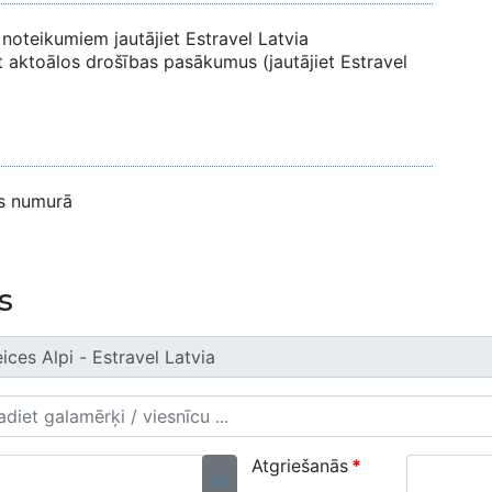
noteikumiem jautājiet Estravel Latvia
t aktoālos drošības pasākumus (jautājiet Estravel
as numurā
s
Atgriešanās
*
...