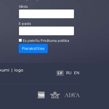
Vārds
E-pasts
Es piekrītu
Privātuma politika
Pierakstīties
ikumi
|
logo
LV
RU
EN