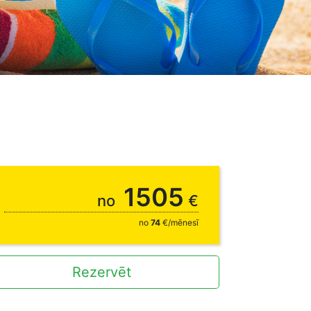
1505
no
€
no
74
€/mēnesī
Rezervēt