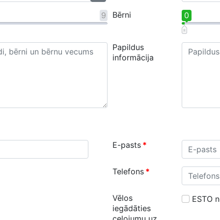
Bērni
9
0
Papildus
informācija
E-pasts
*
Telefons
*
Vēlos
ESTO 
iegādāties
ceļojumu uz