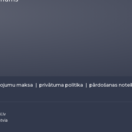
pojumu maksa
|
privātuma politika
|
pārdošanas note
l.lv
tvia