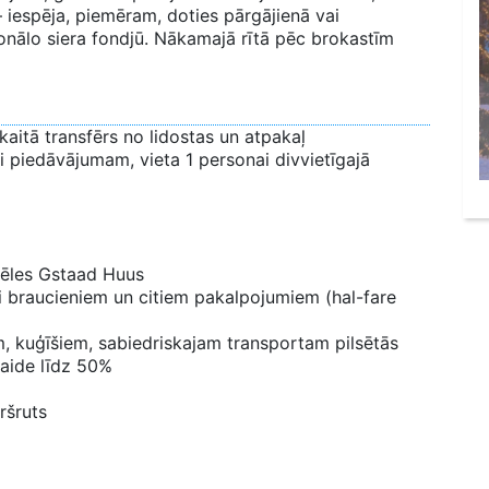
 iespēja, piemēram, doties pārgājienā vai
onālo siera fondjū. Nākamajā rītā pēc brokastīm
kaitā transfērs no lidostas un atpakaļ
ši piedāvājumam, vieta 1 personai divvietīgajā
vēles Gstaad Huus
i braucieniem un citiem pakalpojumiem (hal-fare
m, kuģīšiem, sabiedriskajam transportam pilsētās
laide līdz 50%
ršruts