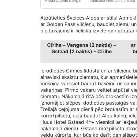
Piedāvājums derīgs
atbilstoši vietu pieejamībai
Atpūtieties Šveices Alpos ar stilu! Apmekl
ar Golden Pass vilcienu, baudiet ziemu un
piedāvājums ir lieliska izvēle gan atpūta
Cīrihe – Vengena (2 naktis) –
ar
Gstaad (2 naktis) – Cīrihe
b
Ierodieties Cīrihes lidostā un ar vilcienu
ainaviski skaistu ciematu, kur apmetīsiet
Viesnīcā varēsiet baudīt baseinu un saunu
vakariņas. Pirmo vakaru veltiet atpūtai vi
ciematu. Nākamajā rītā pēc brokastīm izm
iznomājiet slēpes, dodieties pastaigās vai
Trešajā ceļojuma dienā pēc brokastīm ar 
kūrortpilsētu, ceļā baudot Alpu kalnu, iel
Huus Hotel Gstaad 4*+ viesnīcā ar iekļau
nākamajā dienā). Gstaad mazpilsēta atrod
veidu kūrorts, kur būs ko darīt gan slēpot