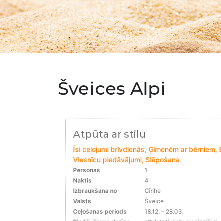
Šveices Alpi
Atpūta ar stilu
Īsi ceļojumi brīvdienās, Ģimenēm ar bērniem, 
Viesnīcu piedāvājumi, Slēpošana
Personas
1
Naktis
4
Izbraukšana no
Cīrihe
Valsts
Šveice
Ceļošanas periods
18.12. – 28.03.