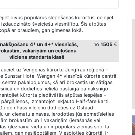
ējiet divus populārus slēpošanas kūrortus, ceļojiet
 izdaudzināto šveiciešu viesmīlību. Šis atpūtas
i kopā ar draudiem, gan ģimenes lokā.
 nakšņošanu 4* un 4+* viesnīcās,
no
1505
€
rokastīm, vakariņām un ceļošanu
vilciena standarta klasē
 brauciet uz Vengenas kūrortu Jungfrau reģionā –
ies Sunstar Hotel Wengen 4* viesnīcā kūrorta centrā.
 centra pakalpojumus, kā arī brokastis un sātīgas
esnīcā un dodieties nelielā pastaigā pa naksnīgo
antojiet kūrorta piedāvātās atpūtas iespējas –
 pārgājienos, izmantojot iekļauto Half-fare karti.
Golden Pass vilcienu dodieties uz Gstaad
eju un ciematu ainavas. Ierodoties jūs apmetīsieties
tām brokastīm un 1 vakariņām (ierašanās vai
as gleznainā vietā un ir populārs ziemas sporta
ajiem, gan neslēpotājiem. Viesojoties kūrortā, ir