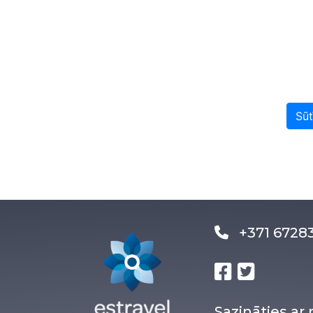
Sūt
+371 672
Sazināties a