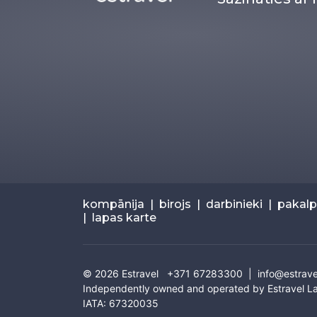
kompānija
|
birojs
|
darbinieki
|
pakal
|
lapas karte
© 2026
Estravel
+371 67283300 |
info@estrave
Independently owned and operated by Estravel La
IATA: 67320035