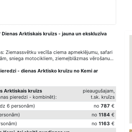
Dienas Arktiskais kruīzs - jauna un ekskluzīva
as: Ziemassvētku vecīša ciema apmeklējumu, safari
nām, sniega motocikliem, ziemeļblāzmas vērošanu...
ieredzi - dienas Arktisko kruīzu no Kemi ar
s Arktiskais kruīzs
pieaugušajam,
nas pieredzi - kombinēt):
t.sk. kruīzs
līdz 6 personām)
no
787
€
personām)
no
1184
€
ersonām)
no
1163
€