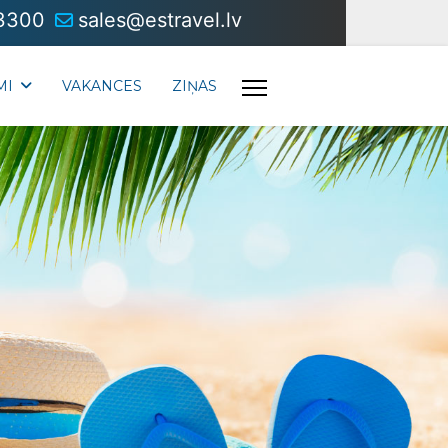
3300
sales@estravel.lv
MI
VAKANCES
ZIŅAS