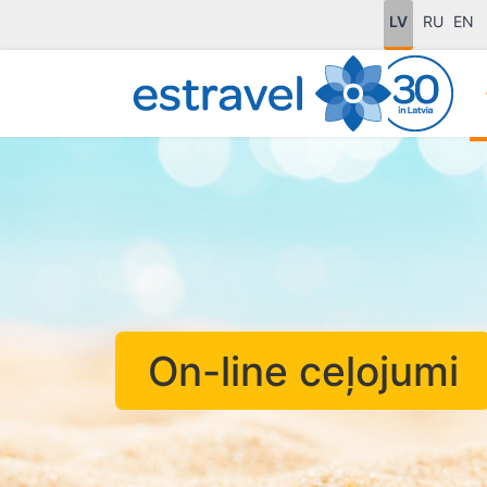
LV
RU
EN
On-line ceļojumi