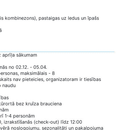
ais kombinezons), pastaigas uz ledus un īpašs
ā
z aprīļa sākumam
enās no 02.12. - 05.04.
personas, maksimālais - 8
kaits nav pieteicies, organizatoram ir tiesības
to naudu
ības
kūrortā bez kruīza brauciena
onām
arī 1-4 personām
, izrakstīšanās (check-out) līdz 12:00
t vērā noslogojumu, sezonalitāti un pakalpojuma