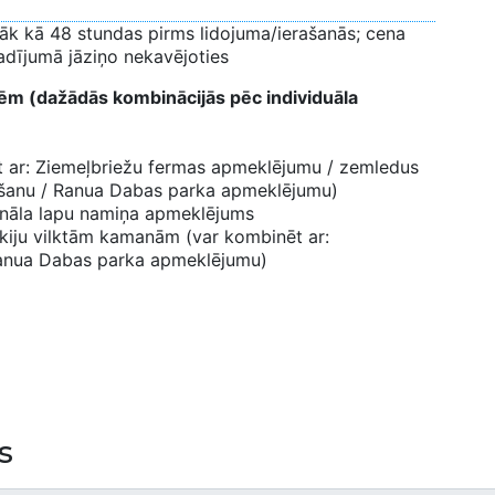
āk kā 48 stundas pirms lidojuma/ierašanās; cena
adījumā jāziņo nekavējoties
enēm (dažādās kombinācijās pēc individuāla
 ar: Ziemeļbriežu fermas apmeklējumu / zemledus
šanu / Ranua Dabas parka apmeklējumu)
onāla lapu namiņa apmeklējums
skiju vilktām kamanām (var kombinēt ar:
Ranua Dabas parka apmeklējumu)
s