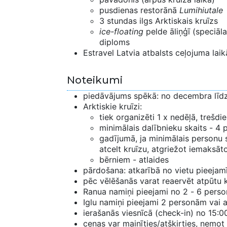
pusdienas restorānā
Lumihiutale
3 stundas ilgs Arktiskais kruīzs
ice-floating
pelde āliņģī (speciāl
diploms
Estravel Latvia atbalsts ceļojuma laik
Noteikumi
piedāvājums spēkā: no decembra līd
Arktiskie kruīzi:
tiek organizēti 1 x nedēļā, trešdi
minimālais dalībnieku skaits - 4 
gadījumā, ja minimālais personu s
atcelt kruīzu, atgriežot iemaksā
bērniem - atlaides
pārdošana: atkarībā no vietu pieejam
pēc vēlēšanās varat reaervēt atpūtu 
Ranua namiņi pieejami no 2 - 6 pers
Iglu namiņi pieejami 2 personām vai 
ierašanās viesnīcā (check-in) no 15:00
cenas var mainīties/atšķirties, ņemo