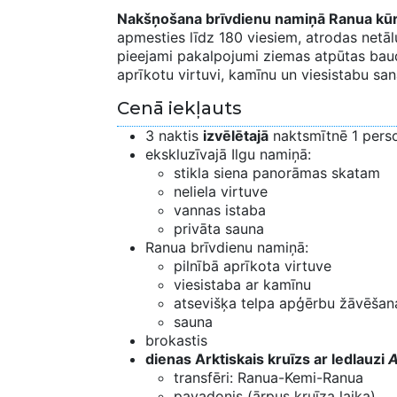
Nakšņošana brīvdienu namiņā Ranua kū
apmesties līdz 180 viesiem, atrodas netā
pieejami pakalpojumi ziemas atpūtas baudī
aprīkotu virtuvi, kamīnu un viesistabu sa
Cenā iekļauts
3 naktis
izvēlētajā
naktsmītnē 1 perso
ekskluzīvajā Ilgu namiņā:
stikla siena panorāmas skatam
neliela virtuve
vannas istaba
privāta sauna
Ranua brīvdienu namiņā:
pilnībā aprīkota virtuve
viesistaba ar kamīnu
atsevišķa telpa apģērbu žāvēšan
sauna
brokastis
dienas Arktiskais kruīzs ar ledlauzi
A
transfēri: Ranua-Kemi-Ranua
pavadonis (ārpus kruīza laika)