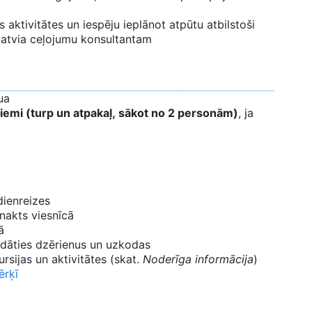
aktivitātes un iespēju ieplānot atpūtu atbilstoši
 Latvia ceļojumu konsultantam
ua
iemi (turp un atpakaļ, sākot no 2 personām)
, ja
dienreizes
 nakts viesnīcā
ā
gādāties dzērienus un uzkodas
sijas un aktivitātes (skat.
Noderīga informācija
)
ērķī