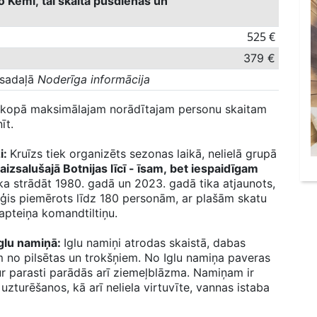
o Kemi, tai skaitā pusdienas un
525 €
379 €
 sadaļā
Noderīga informācija
t kopā maksimālajam norādītajam personu skaitam
īt.
i:
Kruīzs tiek organizēts sezonas laikā, nelielā grupā
 aizsalušajā Botnijas līcī - īsam, bet iespaidīgam
ka strādāt 1980. gadā un 2023. gadā tika atjaunots,
uģis piemērots līdz 180 personām, ar plašām skatu
apteiņa komandtiltiņu.
Iglu namiņā:
Iglu namiņi atrodas skaistā, dabas
m no pilsētas un trokšņiem. No Iglu namiņa paveras
ur parasti parādās arī ziemeļblāzma. Namiņam ir
t uzturēšanos, kā arī neliela virtuvīte, vannas istaba