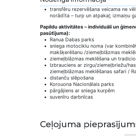
transfēru rezervēšana veicama ne vēl
norādīta – turp un atpakaļ; izmaiņu g
Papildu aktivitātes – individuāli un ģim
pasūtījuma):
Ranua Dabas parks
sniega motociklu noma (var kombinēt
makšķerēšanu /ziemeļblāzmas meklē
ziemeļblāzmas meklēšana un tradici
Izbrauciens ar zirgu/ziemeļbriežu/ha
ziemeļblāzmas meklēšanas safari / 
distanču slēpošana
Korouona Nacionālais parks
pārgājiens ar sniega kurpēm
suvenīru darbnīcas
Ceļojuma pieprasījum