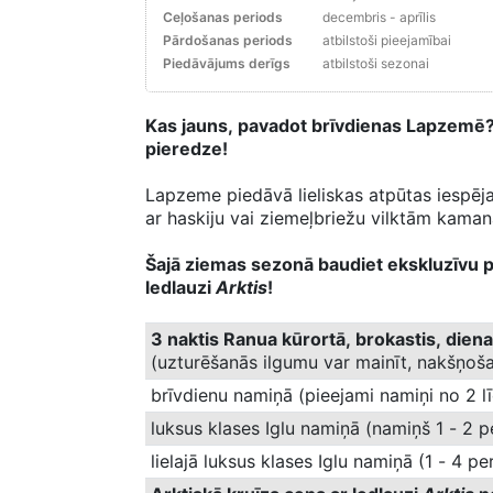
Ceļošanas periods
decembris - aprīlis
Pārdošanas periods
atbilstoši pieejamībai
Piedāvājums derīgs
atbilstoši sezonai
Kas jauns, pavadot brīvdienas Lapzemē? 
pieredze!
Lapzeme piedāvā lieliskas atpūtas iespēj
ar haskiju vai ziemeļbriežu vilktām kama
Šajā ziemas sezonā baudiet ekskluzīvu p
ledlauzi
Arktis
!
3 naktis Ranua kūrortā, brokastis, diena
(uzturēšanās ilgumu var mainīt, nakšņoša
brīvdienu namiņā (pieejami namiņi no 2 
luksus klases Iglu namiņā (namiņš 1 - 2 
lielajā luksus klases Iglu namiņā (1 - 4 p