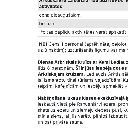
Arktiskā kruīza cena ar ledlauzi
Arktis
n
aktivitātes:
cena pieaugušajam
bērnam
*citas papildu aktivitātes varat apskatīt
NB!
Cena 1 personai (aprēķināta, ceļojo
uz 3 naktīm); uzturēšanās ilgumu var main
Dienas Arkriskais kruīzs ar Kemi Ledlauz
līdz 8 personām.
Šī ir jūsu iespēja doties
Arktiskajam kruīzam.
Ledlauzis Arktis sā
lai izmantotu tikai tūrisma vajadzībām. K
telpām, kafejnīcām un iespēju apmeklēt K
Nakšņošana luksus klases ekskluzīvajā 
ieskautā vietā pie Ranuanjärvi ezera, pro
skats uz ezeru un ziemeļu debess pusi, k
stikla siena, lai jūs varētu pilnībā izbaudī
un pat privāta sauna.