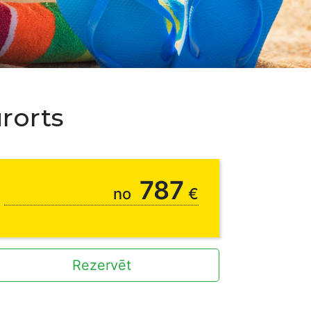
rorts
787
no
€
Rezervēt