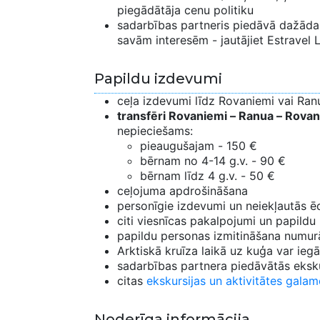
piegādātāja cenu politiku
sadarbības partneris piedāvā dažādas 
savām interesēm - jautājiet Estravel
Papildu izdevumi
ceļa izdevumi līdz Rovaniemi vai Ran
transfēri Rovaniemi – Ranua – Rovan
nepieciešams:
pieaugušajam - 150 €
bērnam no 4-14 g.v. - 90 €
bērnam līdz 4 g.v. - 50 €
ceļojuma apdrošināšana
personīgie izdevumi un neiekļautās ē
citi viesnīcas pakalpojumi un papildu
papildu personas izmitināšana numur
Arktiskā kruīza laikā uz kuģa var ie
sadarbības partnera piedāvātās ekskur
citas
ekskursijas un aktivitātes galam
Noderīga informācija