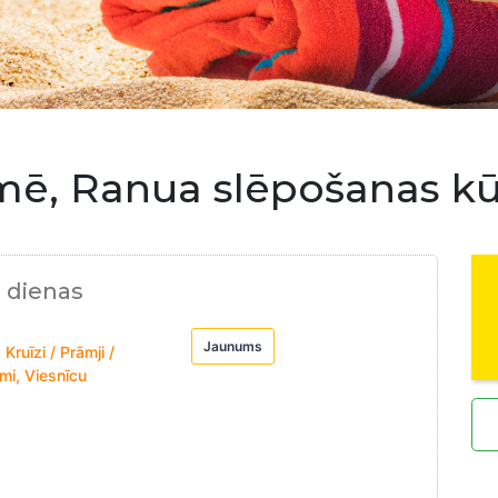
mē, Ranua slēpošanas kū
+ dienas
Jaunums
Kruīzi / Prāmji /
mi, Viesnīcu