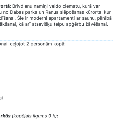
rortā:
Brīvdienu namiņi veido ciematu, kurā var
lu no Dabas parka un Ranua slēpošanas kūrorta, kur
šanai. Šie ir moderni apartamenti ar saunu, pilnībā
nākšanai, kā arī atsevišķu telpu apģērbu žāvēšanai.
nai, ceļojot 2 personām kopā:
ai
rktis
(kopējais ilgums 9 h)
: