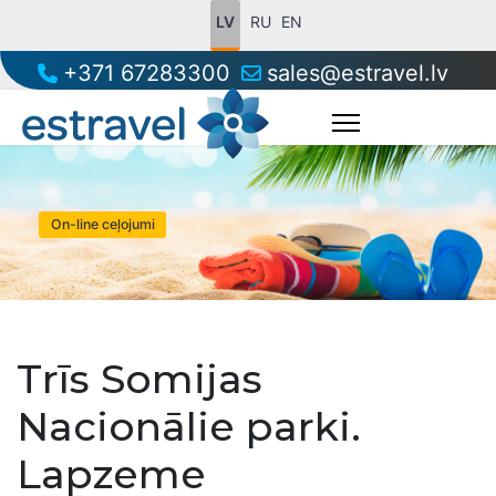
LV
RU
EN
+371 67283300
sales@estravel.lv
On-line ceļojumi
Trīs Somijas
Nacionālie parki.
Lapzeme