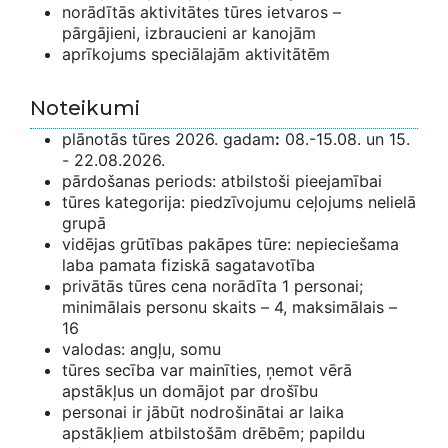
norādītās aktivitātes tūres ietvaros –
pārgājieni, izbraucieni ar kanojām
aprīkojums speciālajām aktivitātēm
Noteikumi
plānotās tūres 2026. gadam
:
08.-15.08. un 15.
- 22.08.2026.
pārdošanas periods: atbilstoši pieejamībai
tūres kategorija: piedzīvojumu ceļojums nelielā
grupā
vidējas grūtības pakāpes tūre: nepieciešama
laba pamata fiziskā sagatavotība
privātās tūres cena norādīta 1 personai;
minimālais personu skaits – 4, maksimālais –
16
valodas: angļu, somu
tūres secība var mainīties, ņemot vērā
apstākļus un domājot par drošību
personai ir jābūt nodrošinātai ar laika
apstākļiem atbilstošām drēbēm; papildu