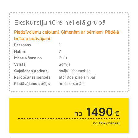
Ekskursiju tūre nelielā grupā
Piedzīvojumu ceļojumi, Ģimenēm ar bērniem, Pēdējā
brīža piedāvājumi
Personas
1
Naktis
7
Izbraukšana no
Oulu
Valsts
Somija
Ceļošanas periods
maijs - septembris
Pārdošanas periods
atbilstoši pieejamībai
Piedāvājums derīgs
no 4 personām
08.-15.08. un 15.- 22.08.
1490
no
€
no
77
€/mēnesī