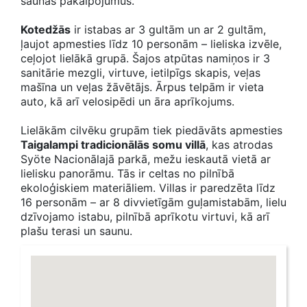
saunas pakalpojumus.
Kotedžās
ir istabas ar 3 gultām un ar 2 gultām,
ļaujot apmesties līdz 10 personām – lieliska izvēle,
ceļojot lielākā grupā. Šajos atpūtas namiņos ir 3
sanitārie mezgli, virtuve, ietilpīgs skapis, veļas
mašīna un veļas žāvētājs. Ārpus telpām ir vieta
auto, kā arī velosipēdi un āra aprīkojums.
​Lielākām cilvēku grupām tiek piedāvāts apmesties
Taigalampi tradicionālās somu villā
, kas atrodas
Syöte Nacionālajā parkā, mežu ieskautā vietā ar
lielisku panorāmu. Tās ir celtas no pilnībā
ekoloģiskiem materiāliem. Villas ir paredzēta līdz
16 personām – ar 8 divvietīgām guļamistabām, lielu
dzīvojamo istabu, pilnībā aprīkotu virtuvi, kā arī
plašu terasi un saunu.