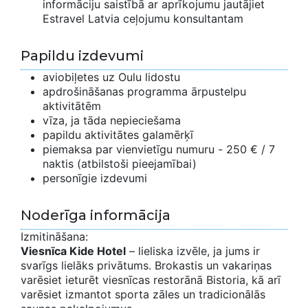
informāciju saistībā ar aprīkojumu jautājiet
Estravel Latvia ceļojumu konsultantam
Papildu izdevumi
aviobiļetes uz Oulu lidostu
apdrošināšanas programma ārpustelpu
aktivitātēm
vīza, ja tāda nepieciešama
papildu aktivitātes galamērķī
piemaksa par vienvietīgu numuru - 250 € / 7
naktis (atbilstoši pieejamībai)
personīgie izdevumi
Noderīga informācija
Izmitināšana:
Viesnīca Kide Hotel
– lieliska izvēle, ja jums ir
svarīgs lielāks privātums. Brokastis un vakariņas
varēsiet ieturēt viesnīcas restorānā Bistoria, kā arī
varēsiet izmantot sporta zāles un tradicionālās