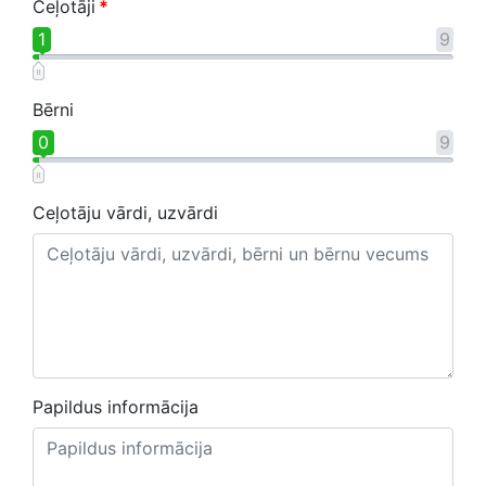
Ceļotāji
*
1
9
Bērni
0
9
Ceļotāju vārdi, uzvārdi
Papildus informācija