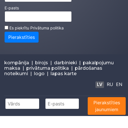
E-pasts
Es piekrītu
Privātuma politika
Pierakstīties
kompānija
|
birojs
|
darbinieki
|
pakalpojumu
maksa
|
privātuma politika
|
pārdošanas
noteikumi
|
logo
|
lapas karte
LV
RU
EN
Pierakstīties
© 2026
Estravel
+371 67283300 |
info@estravel.lv
jaunumiem
Independently owned and operated by Estravel Latvia
IATA: 67320035