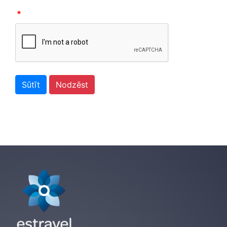
*
Sūtīt
Nodzēst