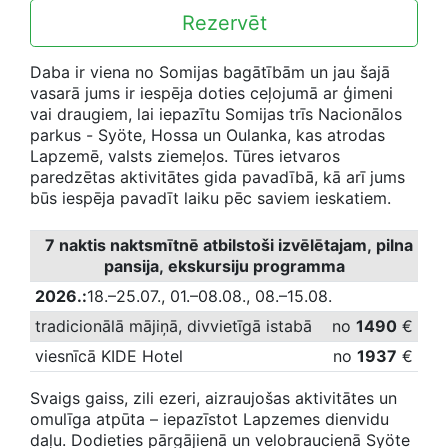
Rezervēt
Daba ir viena no Somijas bagātībām un jau šajā
vasarā jums ir iespēja doties ceļojumā ar ģimeni
vai draugiem, lai iepazītu Somijas trīs Nacionālos
parkus - Syöte, Hossa un Oulanka, kas atrodas
Lapzemē, valsts ziemeļos. Tūres ietvaros
paredzētas aktivitātes gida pavadībā, kā arī jums
būs iespēja pavadīt laiku pēc saviem ieskatiem.
7 naktis naktsmītnē atbilstoši izvēlētajam, pilna
pansija, ekskursiju programma
2026.:
18.–25.07., 01.–08.08., 08.–15.08.
tradicionālā mājiņā, divvietīgā istabā
no
1490
€
viesnīcā KIDE Hotel
no
1937
€
Svaigs gaiss, zili ezeri, aizraujošas aktivitātes un
omulīga atpūta – iepazīstot Lapzemes dienvidu
daļu. Dodieties pārgājienā un velobraucienā Syöte