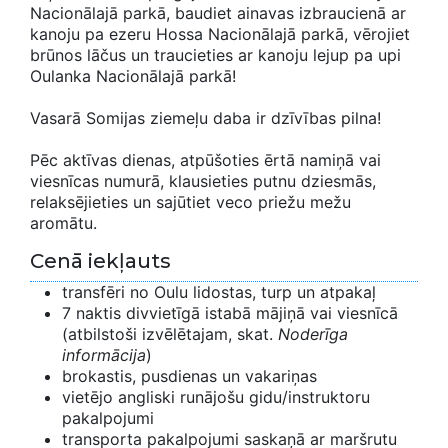
Nacionālajā parkā, baudiet ainavas izbraucienā ar
kanoju pa ezeru Hossa Nacionālajā parkā, vērojiet
brūnos lāčus un traucieties ar kanoju lejup pa upi
Oulanka Nacionālajā parkā!
Vasarā Somijas ziemeļu daba ir dzīvības pilna!
Pēc aktīvas dienas, atpūšoties ērtā namiņā vai
viesnīcas numurā, klausieties putnu dziesmās,
relaksējieties un sajūtiet veco priežu mežu
aromātu.
Cenā iekļauts
transfēri no Oulu lidostas, turp un atpakaļ
7 naktis divvietīgā istabā mājiņā vai viesnīcā
(atbilstoši izvēlētajam, skat.
Noderīga
informācija
)
brokastis, pusdienas un vakariņas
vietējo angliski runājošu gidu/instruktoru
pakalpojumi
transporta pakalpojumi saskaņā ar maršrutu