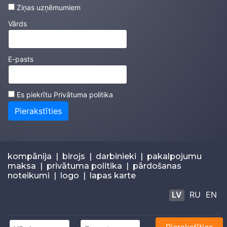
Ziņas uzņēmumiem
Vārds
E-pasts
Es piekrītu
Privātuma politika
Pierakstīties
kompānija
|
birojs
|
darbinieki
|
pakalpojumu
maksa
|
privātuma politika
|
pārdošanas
noteikumi
|
logo
|
lapas karte
LV
RU
EN