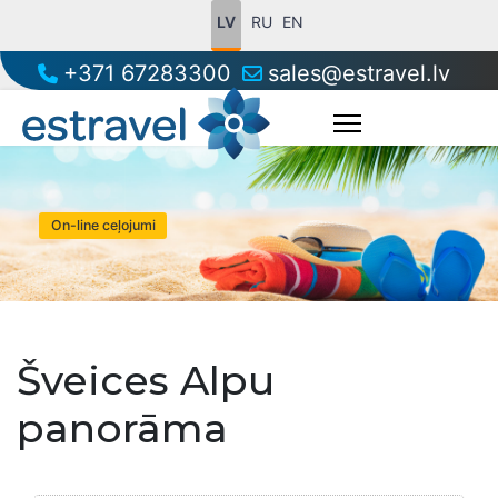
LV
RU
EN
+371 67283300
sales@estravel.lv
Šveices Alpu
panorāma