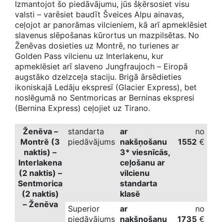
Izmantojot šo piedāvājumu, jūs šķērsosiet visu
valsti – varēsiet baudīt Šveices Alpu ainavas,
ceļojot ar panorāmas vilcieniem, kā arī apmeklēsiet
slavenus slēpošanas kūrortus un mazpilsētas. No
Ženēvas dosieties uz Montrē, no turienes ar
Golden Pass vilcienu uz Interlakenu, kur
apmeklēsiet arī slaveno Jungfraujoch – Eiropā
augstāko dzelzceļa staciju. Brigā ārsēdieties
ikoniskajā Ledāju ekspresī (Glacier Express), bet
noslēgumā no Sentmoricas ar Berninas ekspresi
(Bernina Express) ceļojiet uz Tirano.
Ženēva –
standarta
ar
no
Montrē (3
piedāvājums
nakšņošanu
1552
€
naktis) –
3* viesnīcās,
Interlakena
ceļošanu ar
(2 naktis) –
vilcienu
Sentmorica
standarta
(2 naktis)
klasē
– Ženēva
Superior
ar
no
piedāvājums
nakšņošanu
1735
€