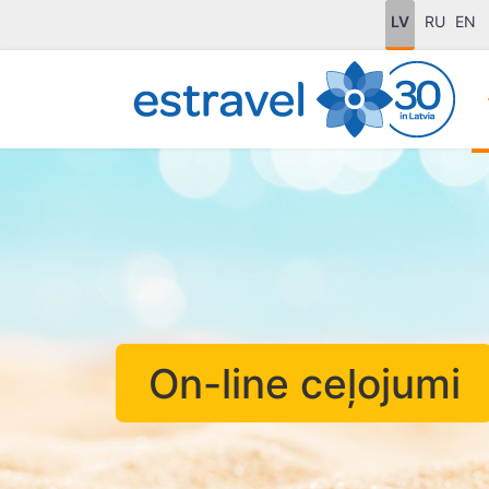
LV
RU
EN
On-line ceļojumi