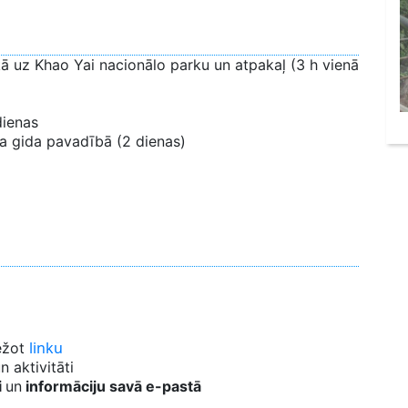
kā uz Khao Yai nacionālo parku un atpakaļ (3 h vienā
dienas
oša gida pavadībā (2 dienas)
linku
iežot
 aktivitāti
i
un
informāciju savā e-pastā