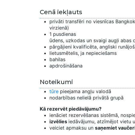
Cenā iekļauts
privāti transfēri no viesnīcas Bangko
virzienā)
1 pusdienas
ūdens, uzkodas un svaigi augļi abas 
pārgājieni kvalificēta, angliski runāj
lietusmētelis, ja nepieciešams
bahilas
apdrošināšana
Noteikumi
tūre
pieejama angļu valodā
nodarbības nelielā privātā grupā
Kā rezervēt piedāvājumu?
ienāciet rezervēšanas sistēmā, nosp
izvēlies
iedāvājumu, atzīmējot vietu un
veiciet apmaksu un
saņemiet vaučer