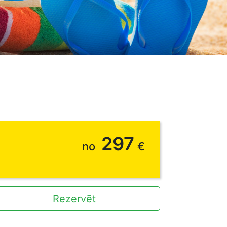
297
no
€
Rezervēt