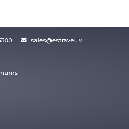
83300
sales@estravel.lv
r mums