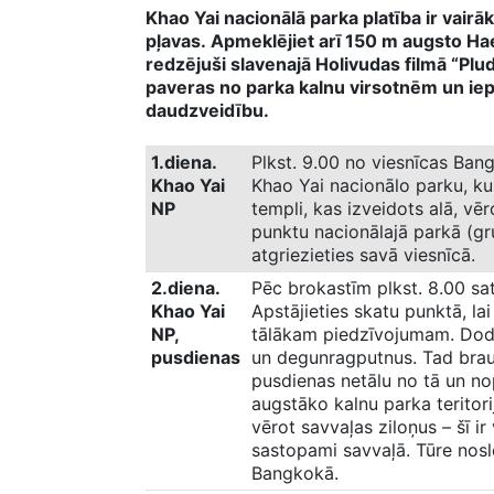
Khao Yai nacionālā parka platība ir vair
pļavas. Apmeklējiet arī 150 m augsto H
redzējuši slavenajā Holivudas filmā “Plu
paveras no parka kalnu virsotnēm un iep
daudzveidību.
1.diena.
Plkst. 9.00 no viesnīcas Bang
Khao Yai
Khao Yai nacionālo parku, ku
NP
templi, kas izveidots alā, vē
punktu nacionālajā parkā (gr
atgriezieties savā viesnīcā.
2.diena.
Pēc brokastīm plkst. 8.00 sat
Khao Yai
Apstājieties skatu punktā, lai 
NP,
tālākam piedzīvojumam. Dodi
pusdienas
un degunragputnus. Tad brau
pusdienas netālu no tā un no
augstāko kalnu parka teritori
vērot savvaļas ziloņus – šī i
sastopami savvaļā. Tūre nosl
Bangkokā.