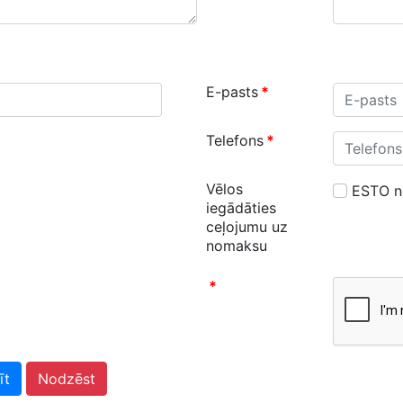
E-pasts
*
Telefons
*
Vēlos
ESTO 
iegādāties
ceļojumu uz
nomaksu
*
īt
Nodzēst