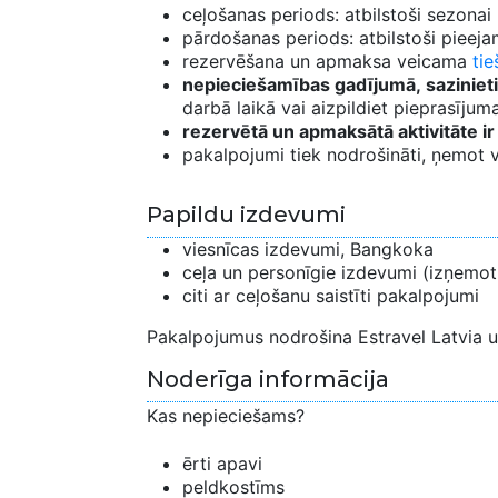
ceļošanas periods: atbilstoši sezonai
pārdošanas periods: atbilstoši pieeja
rezervēšana un apmaksa veicama
tie
nepieciešamības gadījumā, sazinieti
darbā laikā vai aizpildiet pieprasīju
rezervētā un apmaksātā aktivitāte i
pakalpojumi tiek nodrošināti, ņemot 
Papildu izdevumi
viesnīcas izdevumi, Bangkoka
ceļa un personīgie izdevumi (izņemot 
citi ar ceļošanu saistīti pakalpojumi
Pakalpojumus nodrošina Estravel Latvia u
Noderīga informācija
Kas nepieciešams?
ērti apavi
peldkostīms