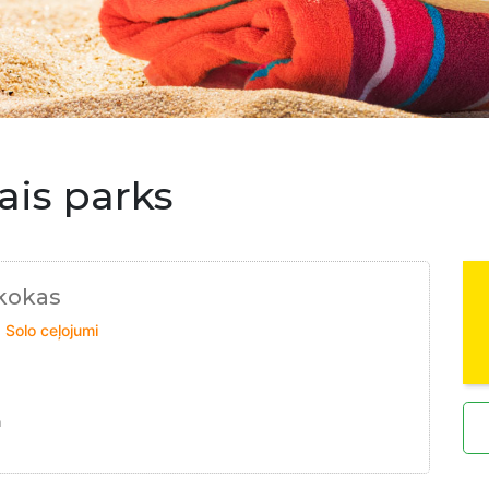
ais parks
gkokas
, Solo ceļojumi
m