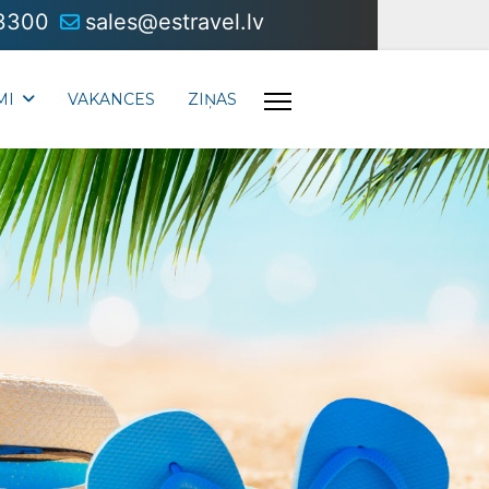
3300
sales@estravel.lv
MI
VAKANCES
ZIŅAS