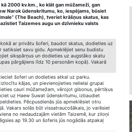
āk kā 2000 kv.km., ko klāt gan mūžameži, gan
aew Narok ūdenskritumu, ko, iespējams, būsiet
dmale” (The Beach), tveriet krāšņus skatus, kas
azīstiet Taizemes augu un dzīvnieku valsts
kokā ar privātu šoferi, baudot skatus, dodieties uz
r satiksiet savu gidu. Apmeklējiet senu budistu
rojiet sikspārņus un dodieties uz augstāko skatu
upas pārgājiens līdz 10 personām kopā). Vakarā
ieciet šoferi un dodieties atkal uz parku.
izlocītu kājas, un pievienojieties nelielai grupai
eties cauri mūžamežam, vērojot gibonus, pērtiķus
ciet uz Haew Suwat ūdenskritumu, izbaudiet
peldieties. Pēcpusdienās jūs apmeklēsiet otru
jā. Vakars solās būt vissatraucošākais, jo varēsiet
r viena no nedaudzajām vietām Taizemē, kur ziloņi
ēgsies ap 19.30 un šoferis jūs nogādās atpakaļ