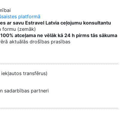
mībai
šsaistes platformā
es ar savu Estravel Latvia ceļojumu konsultantu
ma formu (zemāk)
r 100% atceļama ne vēlāk kā 24 h pirms tās sākuma
vērā aktuālās drošības prasības
iekļautos transfērus)
n sadarbības partneri