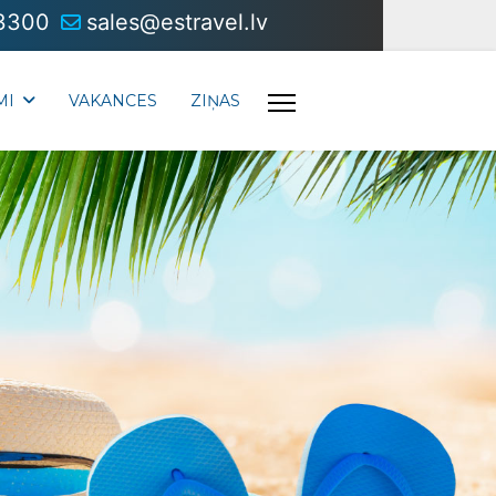
3300
sales@estravel.lv
MI
VAKANCES
ZIŅAS