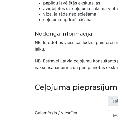
papildu izvēlētās ekskursijas
aviobiļetes uz ceļojuma sākuma vietu
vīza, ja tāda nepieciešama
ceļojuma apdrošināšana
Noderīga informācija
NB! Ierodoties viesnīcā, lūdzu, painteresē
laiku.
NB! Estravel Latvia ceļojumu konsultants
nakšņošanai pirms un pēc plānotās ekskur
Ceļojuma pieprasījum
Galamērķis / viesnīca