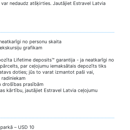
var nedaudz atšķirties. Jautājiet Estravel Latvia
neatkarīgi no personu skaita
 ekskursiju grafikam
zīta Lifetime deposits™ garantija - ja neatkarīgi no
 pārcelts, par ceļojumu iemaksātais depozīts tiks
tavs doties; jūs to varat izmantot paši vai,
 radiniekam
ām drošības prasībām
s kārtību, jautājiet Estravel Latvia ceļojumu
 parkā – USD 10