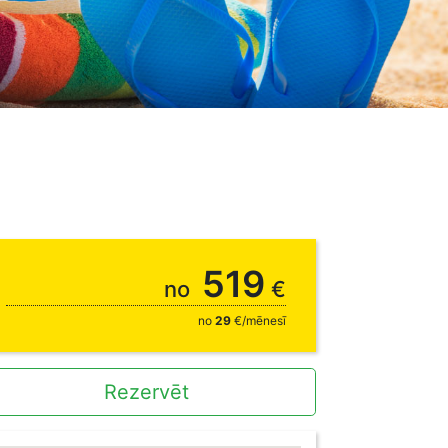
519
no
€
no
29
€/mēnesī
Rezervēt