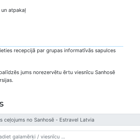
 un atpakaļ
jieties recepcijā par grupas informatīvās sapulces
 palīdzēs jums norezervētu ērtu viesnīcu Sanhosē
sijas.
s