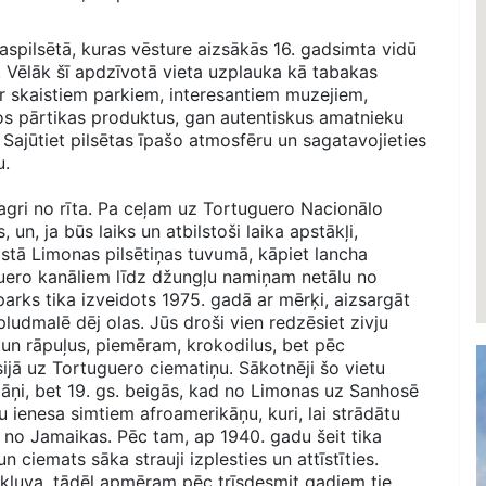
vaspilsētā, kuras vēsture aizsākās 16. gadsimta vidū
. Vēlāk šī apdzīvotā vieta uzplauka kā tabakas
 skaistiem parkiem, interesantiem muzejiem,
jos pārtikas produktus, gan autentiskus amatnieku
. Sajūtiet pilsētas īpašo atmosfēru un sagatavojieties
u.
 agri no rīta. Pa ceļam uz Tortuguero Nacionālo
 un, ja būs laiks un atbilstoši laika apstākļi,
stā Limonas pilsētiņas tuvumā, kāpiet lancha
guero kanāliem līdz džungļu namiņam netālu no
parks tika izveidots 1975. gadā ar mērķi, aizsargāt
ludmalē dēj olas. Jūs droši vien redzēsiet zivju
 un rāpuļus, piemēram, krokodilus, bet pēc
ijā uz Tortuguero ciematiņu. Sākotnēji šo vietu
spāņi, bet 19. gs. beigās, kad no Limonas uz Sanhosē
u ienesa simtiem afroamerikāņu, kuri, lai strādātu
a no Jamaikas. Pēc tam, ap 1940. gadu šeit tika
ciemats sāka strauji izplesties un attīstīties.
kļuva, tādēļ apmēram pēc trīsdesmit gadiem tie