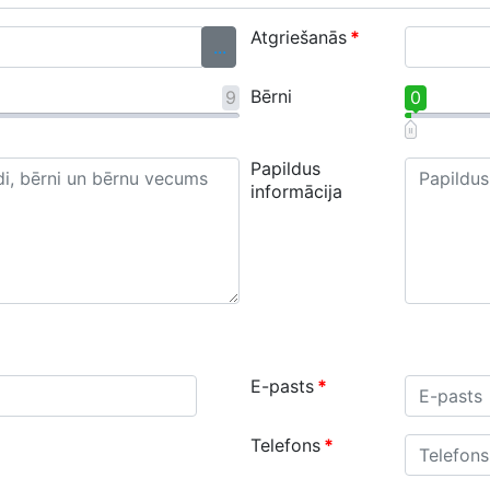
Atgriešanās
*
...
Bērni
9
0
Papildus
informācija
E-pasts
*
Telefons
*