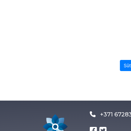
Sūt
+371 672