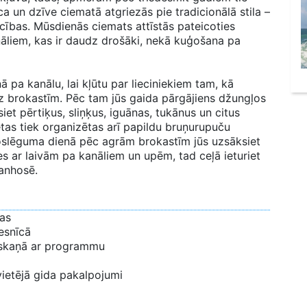
a un dzīve ciematā atgriezās pie tradicionālā stila –
cības. Mūsdienās ciemats attīstās pateicoties
āliem, kas ir daudz drošāki, nekā kuģošana pa
 pa kanālu, lai kļūtu par lieciniekiem tam, kā
uz brokastīm. Pēc tam jūs gaida pārgājiens džungļos
iet pērtiķus, sliņķus, iguānas, tukānus un citus
etas tiek organizētas arī papildu bruņurupuču
noslēguma dienā pēc agrām brokastīm jūs uzsāksiet
s ar laivām pa kanāliem un upēm, tad ceļā ieturiet
anhosē.
ņas
esnīcā
saskaņā ar programmu
vietējā gida pakalpojumi