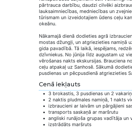
pārtrauca darbību, daudzi cilvēki aizbrauc
lauksaimniecības, medniecības un zvejnie
tūrismam un izveidotajiem ūdens ceļu kan
okeānu.
Nākamajā dienā dodieties agrā izbraucienā
mostas džungļi, un atgriezieties namiņā 
gida pavadībā. Tā laikā, iespējams, redzēs
dzīvniekus. No jūnija līdz augustam uz vi
vērošanas nakts ekskursijas. Brauciena 
ceļu atpakaļ uz Sanhosē. Sākumā dodietie
pusdienas un pēcpusdienā atgriezieties S
Cenā iekļauts
3 brokastis, 3 pusdienas un 2 vakari
2 naktis pludmales namiņā, 1 nakts vi
izbraucieni ar laivām un pārgājieni 
transports saskaņā ar maršrutu
angliski runājoša grupas vadītāja un 
izstrādāts maršruts