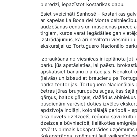
pieredzi, iepazīstot Kostarikas dabu.
Esiet sveicināti Sanhosē – Kostarikas gal
ar kapelas La Boca del Monte celtniecību
audzēšanas centrs un mūsdienās priecē ar
tirgiem, kuros varat iegādāties gan vietē
izstrādājumus, kā arī neviltotu viesmīlību
ekskursijai uz Tortuguero Nacionālo park
Izbraukšana no viesnīcas ir ieplānota ļoti
parku jūs apstāsieties, lai paēstu brokastis,
apskatīsiet banānu plantācijas. Nonākot o
(laivās) un izbaudiet braucienu pa Tortu
parka teritorijas. Tortuguero Nacionālais 
četras jūras bruņurupuču sugas, kas šajā p
gārņus, baltos gārņus, dažādus abiniekus
pusdienām varēsiet doties izvēles ekskurs
apdzīvoja indiāņi, koloniālajā periodā – 
tika būvēts dzelzceļš, reģionā savu kultūr
dzelzceļa būvniecībā, lielākoties emigrēj
atvērts pirmais kokapstrādes uzņēmums un 
Kokapstrādes uzņēmumi šeit veiksmīgi ne