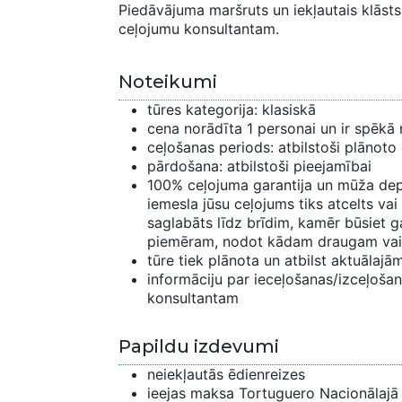
Piedāvājuma maršruts un iekļautais klāsts 
ceļojumu konsultantam.
Noteikumi
tūres kategorija: klasiskā
cena norādīta 1 personai un ir spēkā 
ceļošanas periods: atbilstoši plānoto
pārdošana: atbilstoši pieejamībai
100% ceļojuma garantija un mūža depo
iemesla jūsu ceļojums tiks atcelts vai
saglabāts līdz brīdim, kamēr būsiet ga
piemēram, nodot kādam draugam vai
tūre tiek plānota un atbilst aktuālaj
informāciju par ieceļošanas/izceļošana
konsultantam
Papildu izdevumi
neiekļautās ēdienreizes
ieejas maksa Tortuguero Nacionālajā