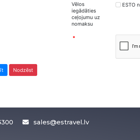
Vēlos
ESTO 
iegādāties
ceļojumu uz
nomaksu
*
īt
Nodzēst
83300
sales@estravel.lv