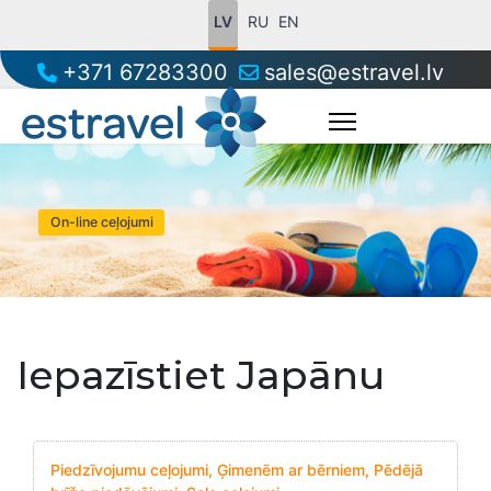
LV
RU
EN
+371 67283300
sales@estravel.lv
Iepazīstiet Japānu
Piedzīvojumu ceļojumi, Ģimenēm ar bērniem, Pēdējā