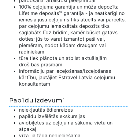
pārdošana: atbilstoši pieejamībai
100% ceļojuma garantija un mūža depozīta
Lifetime deposits™ garantija - ja neatkarīgi no
iemesla jūsu ceļojums tiks atcelts vai pārcelts,
par ceļojumu iemaksātais depozīts tiks
saglabāts līdz brīdim, kamēr būsiet gatavs
doties; jūs to varat izmantot paši vai,
piemēram, nodot kādam draugam vai
radiniekam
tūre tiek plānota un atbilst aktuālajām
drošības prasībām
informāciju par ieceļošanas/izceļošanas
kārtību, jautājiet Estravel Latvia ceļojumu
konsultantam
Papildu izdevumi
neiekļautās ēdienreizes
papildu izvēlētās ekskursijas
aviobiļetes uz ceļojuma sākuma vietu un
atpakaļ
vīza, ja tāda nepieciešama