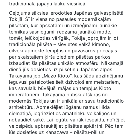
tradicionālā japāņu lauku viesnīcā.
Ceļojums sāksies ierodoties Japānas galvaspilsētā
Tokijā. Šī ir viena no pasaules modernākajām
pilsētām, kur apskatāmi un izmēģināmi jaunākie
tehnikas sasniegumi, redzama jaunākā mode,
tomēr, ielūkojoties vērīgāk, Tokija joprojām ir ļoti
tradicionāla pilsēta – sievietes valkā kimono,
cilvēki apmeklē tempļus un pavasaros priecājas
par skaistajiem ķiršu ziediem pilsētas parkos.
Izbaudiet šīs pilsētas unikālo atmosfēru. Nākamajā
dienā jūs dosieties uz pilsētiņu Japānas alpos
Takayama jeb „Mazo Kioto", kas šādu apzīmējumu
ieguvusi pateicoties šeit dzīvojošiem meistariem,
kas savulaik būvējuši mājas un tempļus Kioto
imperatoriem. Takayama būtiski atšķiras no
modernās Tokijas un ir unikāla ar savu tradicionālo
arhitektūru. Apmeklējiet lūgšanu namus Hida
ciematiņā, iegriezieties amatnieku veikaliņos un
nobaudiet sakē. Lai iegūtu vairāk iespaidu, noīrējiet
velosipēdu apbraukājiet pilsētas apkārtni. Pēc tam
jūs dosieties uz Kanazawa – pilsētu-pili un