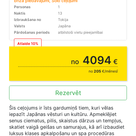
brīža piedāvājumi, Solo ceļojumi
Personas
1
Naktis
13
Izbraukšana no
Tokija
Valsts
Japāna
Pārdošanas periods
atbilstoši vietu pieejamībai
Atlaide 10%
rezervējot līdz 31.08.
4094
no
€
no
205
€/mēnesī
Rezervēt
Šis ceļojums ir īsts gardumiņš tiem, kuri vēlas
iepazīt Japānas vēsturi un kultūru. Apmeklējiet
senus ciematus, pilis, skaistus dārzus un tempļus,
skatiet vaigā geišas un samurajus, kā arī izbaudiet
luksus klases apkalpošanu un spa procedūras