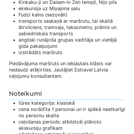
Kinkaku-ji un Daisen-in Zen tempļi, Nijo pils
ekskursija uz Miyajima salu
Fudzi kalns (sezonāli)
transports saskaņā ar maršrutu, tai skaitā
ātrvilciens, tramvajs, taksometrs, prāmis un
sabiedriskais transports
angliski runājoša grupas vadītāja un vietējā
gida pakalpojumi
izstrādāts maršruts
Piedāvājuma maršruts un iekļautais klāsts var
nedaudz atšķirties. Jautājiet Estravel Latvia
ceļojumu konsultantam.
Noteikumi
tūres kategorija: klasiskā
cena norādīta 1 personai un ir spēkā neatkarīgi
no personu skaita
ceļošanas periods: atbilstoši plānoto
ekskursiju grafikam