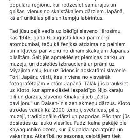
populāru reģionu, kur redzēsiet samurajus un
geišas, vienus no skaistākajiem dārziem Japānā,
kā arī unikālas pilis un tempļu labirintus.
Tad jūsu ceļš vedīs uz bēdīgi slaveno Hirosimu,
kas 1945. gada 6. augustā kļuva par mērķi
atombumbai, taču kā fenikss atdzima no pelniem
un ir kļuvusi par vienu no dinamiskākajām Japānas
pilsētām. Šeit jūs apmeklēsiet piemiņas parku un
muzeju, un dosieties izbraucienā ar prāmi uz
Miyajima salu, kur uz ūdens ir apskatāmi slavenie
Torii Japāņu vārti, kas ir viena no visvairāk
fotografētajām vietām Japānā. Tālāk jūs brauksiet
uz Kioto, kur apmeklēsiet iespaidīgo Nijo karaļu
pili un dārzus, slaveno Kinaku-ji jeb „Zelta
paviljonu" un Daisen-in's zen akmeņu dārzus. Kioto
atrodas vairāk kā 2000 tempļi, svētnīcas, pilis,
muzeji, tradicionālie dārzi un pagodas. Pēc tam jūs
dosieties uz lauku viesnīcu Fudzi kalna pakājē pie
Kawaguchiko ezera, kur jūs gaida spa atpūta un
vakariņas. Atkarībā no sezonas, ceļotājiem tiek