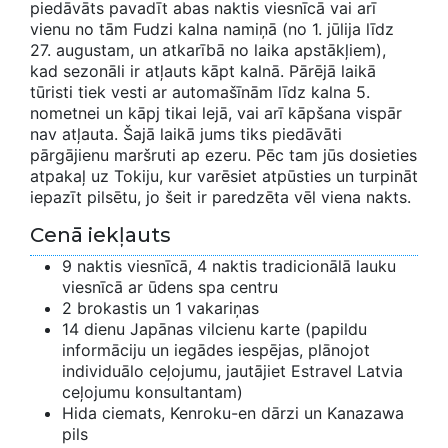
piedāvāts pavadīt abas naktis viesnīcā vai arī
vienu no tām Fudzi kalna namiņā (no 1. jūlija līdz
27. augustam, un atkarībā no laika apstākļiem),
kad sezonāli ir atļauts kāpt kalnā. Pārējā laikā
tūristi tiek vesti ar automašīnām līdz kalna 5.
nometnei un kāpj tikai lejā, vai arī kāpšana vispār
nav atļauta. Šajā laikā jums tiks piedāvāti
pārgājienu maršruti ap ezeru. Pēc tam jūs dosieties
atpakaļ uz Tokiju, kur varēsiet atpūsties un turpināt
iepazīt pilsētu, jo šeit ir paredzēta vēl viena nakts.
Cenā iekļauts
9 naktis viesnīcā, 4 naktis tradicionālā lauku
viesnīcā ar ūdens spa centru
2 brokastis un 1 vakariņas
14 dienu Japānas vilcienu karte (papildu
informāciju un iegādes iespējas, plānojot
individuālo ceļojumu, jautājiet Estravel Latvia
ceļojumu konsultantam)
Hida ciemats, Kenroku-en dārzi un Kanazawa
pils