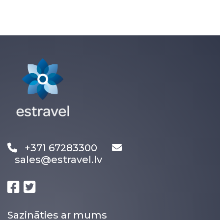
+371 67283300
sales@estravel.lv
Sazināties ar mums