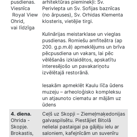
pusdienas.
arhitektūras pieminekļi: Sv.
Viesnīca
Perivlepta un Sv. Sofijas baznīcas
Royal View
(no ārpuses), Sv. Orhidas Klementa
Ohrid,
klosteris, vietējie tirgi.
vai līdzīga
Kulinārijas meistarklase un vieglas
pusdienas. Romiešu amfiteātra (ap
200. g.p.m.ē) apmeklējums un brīva
pēcpusdiena un vakars, lai pēc
vēlēšanās izklaidētos, apskatītu
interesējošo un pavakariņotu
izvēlētajā restorānā.
Iesakām apmeklēt Kaulu līča ūdens
muzeju – arheoloģisko kompleksu
un atjaunoto ciematu ar mājām uz
ūdens
4. diena.
Ceļš uz Skopji – Ziemeļmaķedonijas
Ohrida -
galvaspilsētu. Piestājiet Bitolā
Skopje.
nelielai pastaigai pa gājēju ielu ar
Brokastis,
saloniem, kafejnīcām un suvenīru