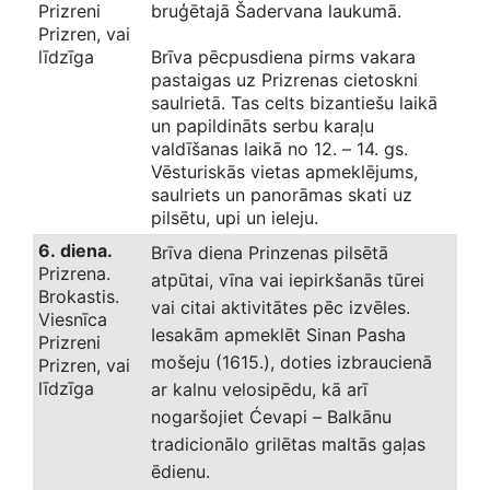
Prizreni
bruģētajā Šadervana laukumā.
Prizren, vai
līdzīga
Brīva pēcpusdiena pirms vakara
pastaigas uz Prizrenas cietoskni
saulrietā. Tas celts bizantiešu laikā
un papildināts serbu karaļu
valdīšanas laikā no 12. – 14. gs.
Vēsturiskās vietas apmeklējums,
saulriets un panorāmas skati uz
pilsētu, upi un ieleju.
6. diena.
Brīva diena Prinzenas pilsētā
Prizrena.
atpūtai, vīna vai iepirkšanās tūrei
Brokastis.
vai citai aktivitātes pēc izvēles.
Viesnīca
Iesakām apmeklēt Sinan Pasha
Prizreni
mošeju (1615.), doties izbraucienā
Prizren, vai
līdzīga
ar kalnu velosipēdu, kā arī
nogaršojiet Ćevapi – Balkānu
tradicionālo grilētas maltās gaļas
ēdienu.