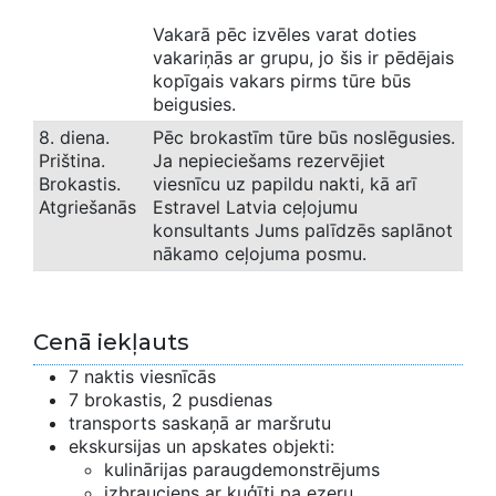
Vakarā pēc izvēles varat doties
vakariņās ar grupu, jo šis ir pēdējais
kopīgais vakars pirms tūre būs
beigusies.
8. diena.
Pēc brokastīm tūre būs noslēgusies.
Priština.
Ja nepieciešams rezervējiet
Brokastis.
viesnīcu uz papildu nakti, kā arī
Atgriešanās
Estravel Latvia ceļojumu
konsultants Jums palīdzēs saplānot
nākamo ceļojuma posmu.
Cenā iekļauts
7 naktis viesnīcās
7 brokastis, 2 pusdienas
transports saskaņā ar maršrutu
ekskursijas un apskates objekti:
kulinārijas paraugdemonstrējums
izbrauciens ar kuģīti pa ezeru