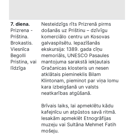
7. diena.
Nesteidzīgs rīts Prizrenā pirms
Prizrena -
došanās uz Prištinu – dzīvīgu
Priština.
komerciālo centru un Kosovas
Brokastis.
galvaspilsētu. Iepazīšanās
Viesnīca
ekskursija: 1389. gada cīņu
Begolli
memoriāls, UNESCO Pasaules
Pristina, vai
mantojuma sarakstā iekļautais
līdzīga
Gračanicas klosteris un nesen
atklātais piemineklis Bilam
Klintonam, pieminot par viņa lomu
kara izbeigšanā un valsts
neatkarības atgūšanā.
Brīvais laiks, lai apmeklētu kādu
kafejnīcu un atpūstos savā ritmā.
Iesakām apmeklēt Etnogrāfijas
muzeju vai Sultāna Mehmet Fatih
mošeju.