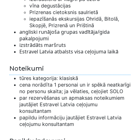
vīna degustācijas
Prizrenas cietoksnis saulrietā
iepazīšanās ekskursijas Ohridā, Bitolā,
Skopjē, Prizrenā un Prištinā
angliski runājoša grupas vadītāja/gida
pakalpojumi
izstrādāts maršruts
Estravel Latvia atbalsts visa ceļojuma laikā
Noteikumi
tūres kategorija: klasiskā
cena norādīta 1 personai un ir spēkā neatkarīgi
no personu skaita; ja vēlaties, ceļojiet SOLO
par rezervēšanas un apmaksas noteikumiem
jautājiet Estravel Latvia ceļojumu
konsultantam
papildu informāciju jautājiet Estravel Latvia
ceļojumu konsultantam