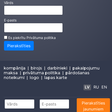
Vārds
E-pasts
Es piekrītu
Privātuma politika
Pierakstīties
kompānija
|
birojs
|
darbinieki
|
pakalpojumu
maksa
|
privātuma politika
|
pārdošanas
noteikumi
|
logo
|
lapas karte
LV
RU
EN
Pierakstīties
© 2026
Estravel
+371 67283300 |
info@estravel.lv
jaunumiem