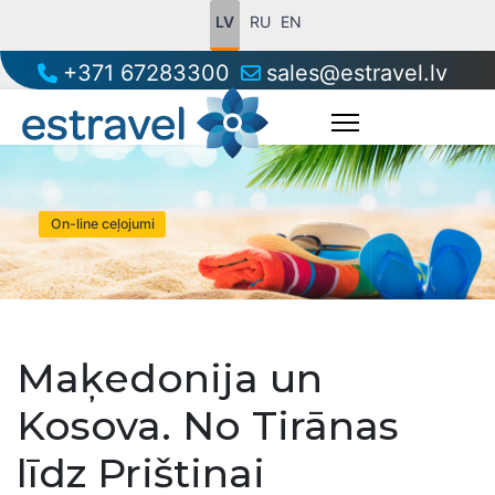
LV
RU
EN
+371 67283300
sales@estravel.lv
On-line ceļojumi
Maķedonija un
Kosova. No Tirānas
līdz Prištinai