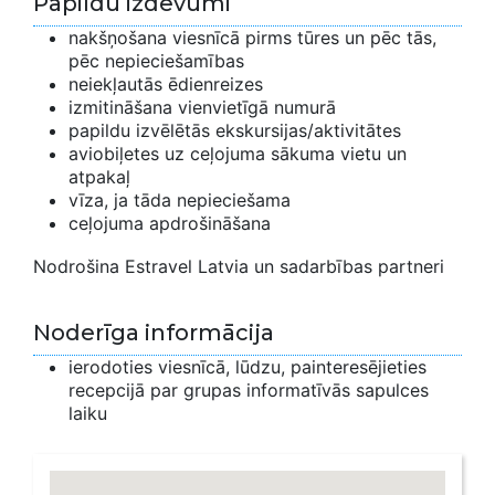
Papildu izdevumi
nakšņošana viesnīcā pirms tūres un pēc tās,
pēc nepieciešamības
neiekļautās ēdienreizes
izmitināšana vienvietīgā numurā
papildu izvēlētās ekskursijas/aktivitātes
aviobiļetes uz ceļojuma sākuma vietu un
atpakaļ
vīza, ja tāda nepieciešama
ceļojuma apdrošināšana
Nodrošina Estravel Latvia un sadarbības partneri
Noderīga informācija
ierodoties viesnīcā, lūdzu, painteresējieties
recepcijā par grupas informatīvās sapulces
laiku