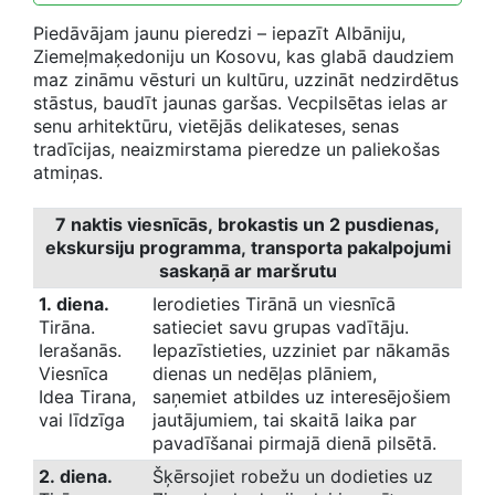
Piedāvājam jaunu pieredzi – iepazīt Albāniju,
Ziemeļmaķedoniju un Kosovu, kas glabā daudziem
maz zināmu vēsturi un kultūru, uzzināt nedzirdētus
stāstus, baudīt jaunas garšas. Vecpilsētas ielas ar
senu arhitektūru, vietējās delikateses, senas
tradīcijas, neaizmirstama pieredze un paliekošas
atmiņas.
7 naktis viesnīcās, brokastis un 2 pusdienas,
ekskursiju programma, transporta pakalpojumi
saskaņā ar maršrutu
1. diena.
Ierodieties Tirānā un viesnīcā
Tirāna.
satieciet savu grupas vadītāju.
Ierašanās.
Iepazīstieties, uzziniet par nākamās
Viesnīca
dienas un nedēļas plāniem,
Idea Tirana,
saņemiet atbildes uz interesējošiem
vai līdzīga
jautājumiem, tai skaitā laika par
pavadīšanai pirmajā dienā pilsētā.
2. diena.
Šķērsojiet robežu un dodieties uz