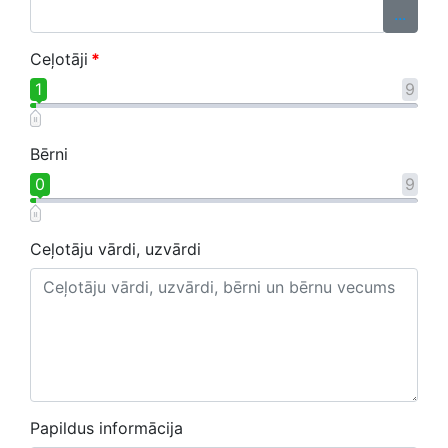
...
Ceļotāji
*
1
9
Bērni
0
9
Ceļotāju vārdi, uzvārdi
Papildus informācija