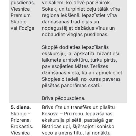
pusdienas.
veikaliem, ko dēvē par Shirok
Viesnīca
Sokak, un turpiniet ceļu tālāk vīna
Premium
reģiona iekšienē. Iepazīstiet vīna
Skopje,
darināšanas tradīcijas un
vai līdzīga
nodegustējiet dažādus vīnus un
nobaudiet vieglas pusdienas.
Skopjē dodieties iepazīšanās
ekskursiju, lai apskatītu bizantiešu
laikmeta arhitektūru, turku pirtis,
paviesojieties Mātes Terēzes
dzimšanas vietā, kā arī apmeklējiet
Skopjes citadeli, no kuras paveras
pilsētas panorāmas skati.
Brīva pēcpusdiena.
5. diena.
Brīvs rīts un transfērs uz pilsētu
Skopje -
Kosovā – Prizrenu. Iepazīšanās
Prizrena.
ekskursija pilsētā, pastaigā gar
Brokastis.
Bistricas upi, šķērsojot ikonisko
Viesnīca
veco akmens tiltu, lai nonāktu