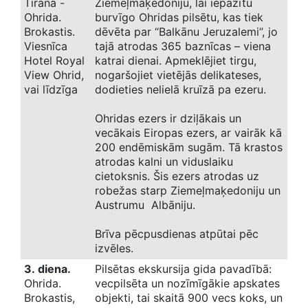
Tirāna -
Ziemeļmaķedoniju, lai iepazītu
Ohrida.
burvīgo Ohridas pilsētu, kas tiek
Brokastis.
dēvēta par “Balkānu Jeruzalemi”, jo
Viesnīca
tajā atrodas 365 baznīcas – viena
Hotel Royal
katrai dienai. Apmeklējiet tirgu,
View Ohrid,
nogaršojiet vietējās delikateses,
vai līdzīga
dodieties nelielā kruīzā pa ezeru.
Ohridas ezers ir dziļākais un
vecākais Eiropas ezers, ar vairāk kā
200 endēmiskām sugām. Tā krastos
atrodas kalni un viduslaiku
cietoksnis. Šis ezers atrodas uz
robežas starp Ziemeļmaķedoniju un
Austrumu Albāniju.
Brīva pēcpusdienas atpūtai pēc
izvēles.
3. diena.
Pilsētas ekskursija gida pavadībā:
Ohrida.
vecpilsēta un nozīmīgākie apskates
Brokastis,
objekti, tai skaitā 900 vecs koks, un