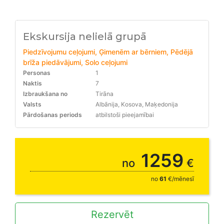
Ekskursija nelielā grupā
Piedzīvojumu ceļojumi, Ģimenēm ar bērniem, Pēdējā
brīža piedāvājumi, Solo ceļojumi
Personas
1
Naktis
7
Izbraukšana no
Tirāna
Valsts
Albānija, Kosova, Maķedonija
Pārdošanas periods
atbilstoši pieejamībai
20-25% tūrēm līdz 09.10.
1259
no
€
no
61
€/mēnesī
Rezervēt