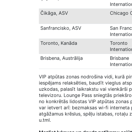
Internatio
Čikāga, ASV
Chicago 
Sanfrancisko, ASV
San Franc
Internati
Toronto, Kanāda
Toronto
Internati
Brisbena, Austrālija
Brisbane
Internatio
VIP atpūtas zonas nodrošina vidi, kurā pi
iespējams relaksēties, baudīt vieglus ats
uzkodas, palasīt laikrakstu vai vienkārši p
televizoru. Lounge Pass sniegtās priekšro
no konkrētās lidostas VIP atpūtas zonas
var ietvert arī: bezmaksas wi-fi interneta
atgāžamus krēslus, spēļu istabas, rotaļu 
u.tml.