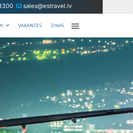
3300
sales@estravel.lv
MI
VAKANCES
ZIŅAS