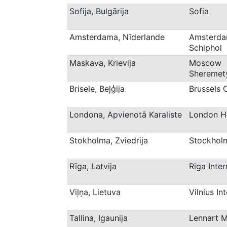
Sofija, Bulgārija
Sofia
Amsterdama, Nīderlande
Amsterd
Schiphol
Maskava, Krievija
Moscow
Shereme
Brisele, Beļģija
Brussels 
Londona, Apvienotā Karaliste
London H
Stokholma, Zviedrija
Stockhol
Rīga, Latvija
Riga Inte
Viļņa, Lietuva
Vilnius In
Tallina, Igaunija
Lennart 