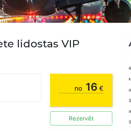
te lidostas VIP
R
k
16
no
€
a
S
a
Rezervēt
S