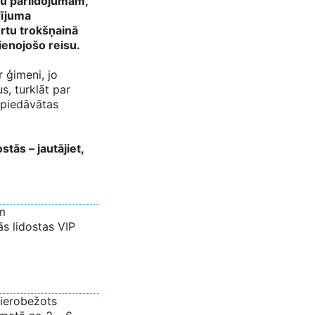
tu pārlidojumam,
rījuma
rtu trokšņainā
ienojošo reisu.
 ģimeni, jo
, turklāt par
 piedāvātas
tās – jautājiet,
m
ās lidostas VIP
 ierobežots