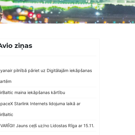
Avio ziņas
yanair pilnībā pāriet uz Digitālajām iekāpšanas
artēm
irBaltic maina iekāpšanas kārtību
paceX Starlink Internets lidojuma laikā ar
irBaltic
VARĪGI! Jauns ceļš uz/no Lidostas Rīga ar 15.11.