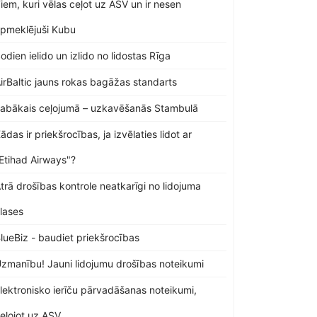
iem, kuri vēlas ceļot uz ASV un ir nesen
pmeklējuši Kubu
odien ielido un izlido no lidostas Rīga
irBaltic jauns rokas bagāžas standarts
abākais ceļojumā – uzkavēšanās Stambulā
ādas ir priekšrocības, ja izvēlaties lidot ar
Etihad Airways"?
trā drošības kontrole neatkarīgi no lidojuma
lases
lueBiz - baudiet priekšrocības
zmanību! Jauni lidojumu drošības noteikumi
lektronisko ierīču pārvadāšanas noteikumi,
eļojot uz ASV