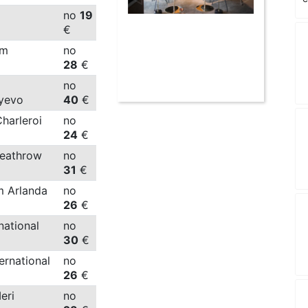
no
19
€
am
no
28
€
no
tyevo
40
€
Charleroi
no
24
€
eathrow
no
31
€
m Arlanda
no
26
€
rnational
no
30
€
ternational
no
26
€
Meri
no