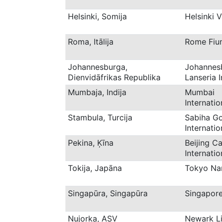
Helsinki, Somija
Helsinki 
Roma, Itālija
Rome Fiu
Johannesburga,
Johannes
Dienvidāfrikas Republika
Lanseria I
Mumbaja, Indija
Mumbai
Internati
Stambula, Turcija
Sabiha G
Internati
Pekina, Ķīna
Beijing Ca
Internati
Tokija, Japāna
Tokyo Na
Singapūra, Singapūra
Singapor
Ņujorka, ASV
Newark L