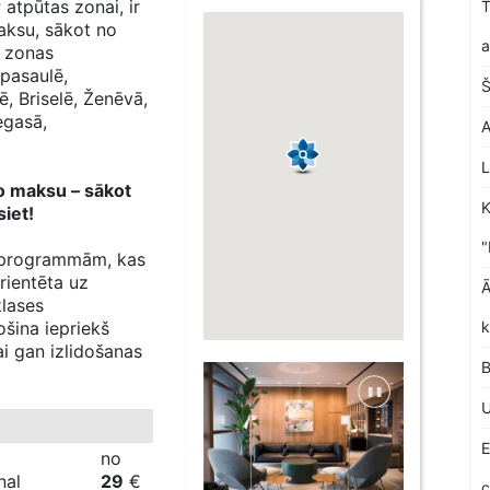
 atpūtas zonai, ir
T
maksu, sākot no
a
s zonas
 pasaulē,
Š
, Briselē, Ženēvā,
egasā,
A
L
ko maksu – sākot
K
siet!
"
p programmām, kas
rientēta uz
Ā
klases
šina iepriekš
k
ai gan izlidošanas
B
U
E
no
nal
29
€
c