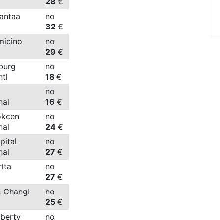
28
€
Vantaa
no
32
€
micino
no
29
€
burg
no
ntl
18
€
no
onal
16
€
okcen
no
onal
24
€
pital
no
onal
27
€
rita
no
27
€
e Changi
no
25
€
iberty
no