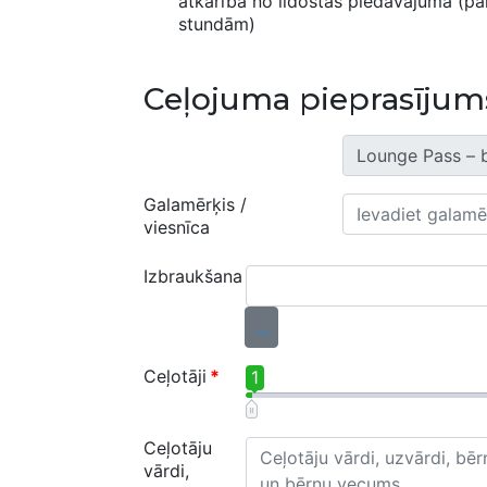
atkarībā no lidostas piedāvājuma (p
stundām)
Ceļojuma pieprasījum
Galamērķis /
viesnīca
Izbraukšana
*
...
Ceļotāji
*
1
Ceļotāju
vārdi,