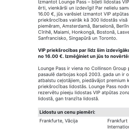
Izmantot Lounge Pass – biļeti lidostas VIP
ērti, vienkārši un izdevīgi! Par nelielu sa
16.00 €, jūs varēsiet izmantot VIP atpūta
priekšrocības vairāk kā 300 lidostās visā
piemēram, Amsterdamā, Barselonā, Berlīnē
Cīrihē, Maiami, Honkongā, Bostonā, Lasv
Sanfrancisko, Singapūrā un Toronto.
VIP priekšrocības par līdz šim izdevīgā
no 16.00 €. Izmēģiniet un jūs to novērtē
Lounge Pass ir viena no Collinson Grou
pasaulē darbojas kopš 2003. gada un ir o
atbalstu ceļotājiem, piedāvājot premium 
priekšrocības lidostās. Lounge Pass nodro
rezervētu pieeju lidostas VIP atpūtas zon
lidostā, gan tranzīta lidostā.
Lidostu un cenu piemēri:
Frankfurte, Vācija
Frankfurt
Internatio