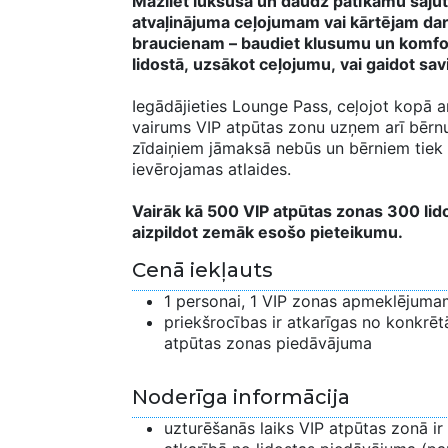
Mazliet luksusa un daudz patīkamu sajū
atvaļinājuma ceļojumam vai kārtējam da
braucienam – baudiet klusumu un komfo
lidostā, uzsākot ceļojumu, vai gaidot sav
Iegādājieties Lounge Pass, ceļojot kopā ar
vairums VIP atpūtas zonu uzņem arī bērnus
zīdaiņiem jāmaksā nebūs un bērniem tiek
ievērojamas atlaides.
Vairāk kā 500 VIP atpūtas zonas 300 lidos
aizpildot zemāk esošo pieteikumu.
Cenā iekļauts
1 personai, 1 VIP zonas apmeklējuma
priekšrocības ir atkarīgas no konkrēt
atpūtas zonas piedāvājuma
Noderīga informācija
uzturēšanās laiks VIP atpūtas zonā ir