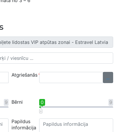
amatā no 3 – 6
s
Atgriešanās
*
...
Bērni
9
0
9
Papildus
informācija