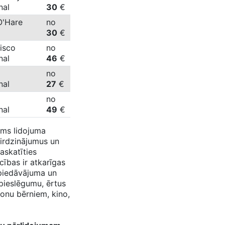
nal
30
€
O'Hare
no
30
€
isco
no
onal
46
€
no
onal
27
€
no
nal
49
€
rms lidojuma
pirdzinājumus un
askatīties
cības ir atkarīgas
 piedāvājuma un
 pieslēgumu, ērtus
zonu bērniem, kino,