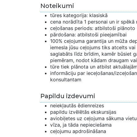
Noteikumi
tūres kategorija: klasiskā
cena norādīta 1 personai un ir spēkā 
ceļošanas periods: atbilstoši plānoto
pārdošana: atbilstoši pieejamībai
100% ceļojuma garantija un mūža depo
iemesla jūsu ceļojums tiks atcelts vai
saglabāts līdz brīdim, kamēr būsiet ga
piemēram, nodot kādam draugam vai
tūre tiek plānota un atbilst aktuālaj
informāciju par ieceļošanas/izceļošana
konsultantam
Papildu izdevumi
neiekļautās ēdienreizes
papildu izvēlētās ekskursijas
aviobiļetes uz ceļojuma sākuma vietu
vīza, ja tāda nepieciešama
ceļojumu apdrošināšana