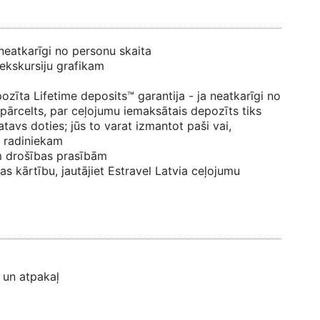
neatkarīgi no personu skaita
 ekskursiju grafikam
zīta Lifetime deposits™ garantija - ja neatkarīgi no
 pārcelts, par ceļojumu iemaksātais depozīts tiks
tavs doties; jūs to varat izmantot paši vai,
 radiniekam
ām drošības prasībām
s kārtību, jautājiet Estravel Latvia ceļojumu
 un atpakaļ