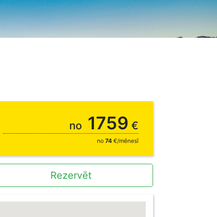
1759
no
€
no
74
€/mēnesī
Rezervēt