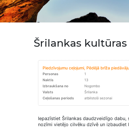
Šrilankas kultūr
Piedzīvojumu ceļojumi, Pēdējā brīža piedāvāju
Personas
1
Naktis
13
Izbraukšana no
Nogombo
Valsts
Šrilanka
Ceļošanas periods
atbilstoši sezonai
Iepazīstiet Šrilankas daudzveidīgo dabu, s
nozīmi vietējo cilvēku dzīvē un izbaudiet