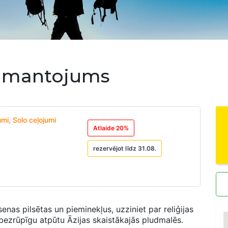
as mantojums
mi, Solo ceļojumi
Atlaide 20%
rezervējot līdz 31.08.
enas pilsētas un pieminekļus, uzziniet par reliģijas
 bezrūpīgu atpūtu Āzijas skaistākajās pludmalēs.