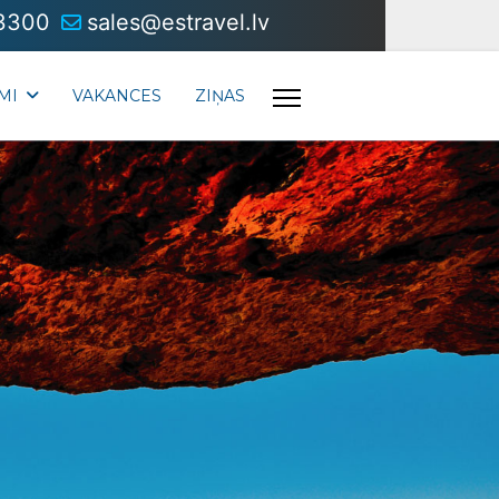
3300
sales@estravel.lv
MI
VAKANCES
ZIŅAS