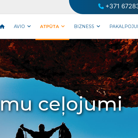
+371 6728
AVIO
ATPŪTA
BIZNESS
PAKALPOJU
umu ceļojumi