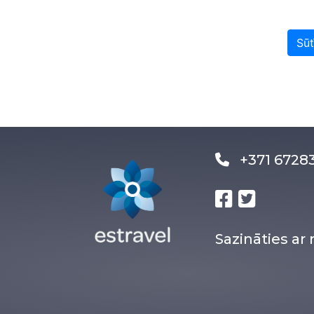
Sūt
+371 672
Sazināties a