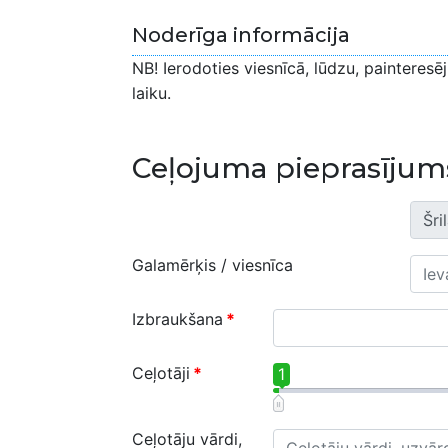
Noderīga informācija
NB! Ierodoties viesnīcā, lūdzu, painteresē
laiku.
Ceļojuma pieprasījum
Galamērķis / viesnīca
Izbraukšana
*
Ceļotāji
*
1
Ceļotāju vārdi,