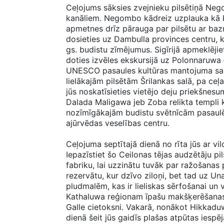
Ceļojums sāksies zvejnieku pilsētiņā Nego
kanāliem. Negombo kādreiz uzplauka kā k
apmetnes drīz pārauga par pilsētu ar baz
dosieties uz Dambulla provinces centru, kur
gs. budistu zīmējumus. Sigīrijā apmeklējie
doties izvēles ekskursijā uz Polonnaruwa 
UNESCO pasaules kultūras mantojuma sara
lielākajām pilsētām Šrilankas salā, pa ceļ
jūs noskatīsieties vietējo deju priekšnesu
Dalada Maligawa jeb Zoba relikta templi k
nozīmīgākajām budistu svētnīcām pasaulē.
ajūrvēdas veselības centru.
Ceļojuma septītajā dienā no rīta jūs ar vi
Iepazīstiet šo Ceilonas tējas audzētāju pil
fabriku, lai uzzinātu tuvāk par ražošana
rezervātu, kur dzīvo ziloņi, bet tad uz U
pludmalēm, kas ir lieliskas sērfošanai un
Kathaluwa reģionam īpašu makšķerēšanas s
Galle cietoksni. Vakarā, nonākot Hikkadu
dienā šeit jūs gaidīs plašas atpūtas iesp