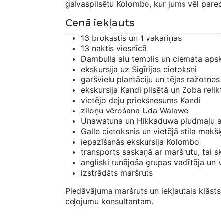
galvaspilsētu Kolombo, kur jums vēl pared
Cenā iekļauts
13 brokastis un 1 vakariņas
13 naktis viesnīcā
Dambulla alu templis un ciemata aps
ekskursija uz Sigīrijas cietoksni
garšvielu plantāciju un tējas ražotne
ekskursija Kandi pilsētā un Zoba rel
vietējo deju priekšnesums Kandi
ziloņu vērošana Uda Walawe
Unawatuna un Hikkaduwa pludmaļu 
Galle cietoksnis un vietējā stila ma
iepazīšanās ekskursija Kolombo
transports saskaņā ar maršrutu, tai sk
angliski runājoša grupas vadītāja un 
izstrādāts maršruts
Piedāvājuma maršruts un iekļautais klāsts 
ceļojumu konsultantam.