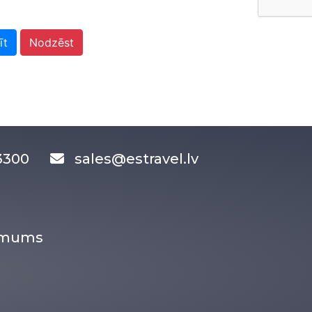
īt
Nodzēst
83300
sales@estravel.lv
r mums