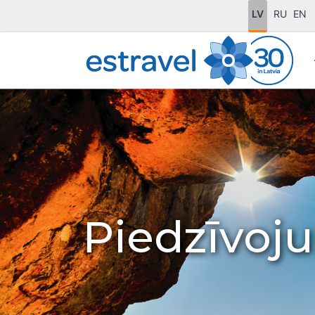
LV
RU
EN
Piedzīvoj