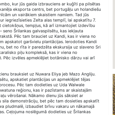
mbo, kur jūs gaida izbrauciens ar kuģīti pa pilsētas
anēļa eksporta centrs, bet portugāļu un holandiešu
nīcām un vairākiem skaistiem namiem. Tad jūs
 iegriezīsieties Zelta alas templī, lai apskatītu 7.
t cietokšņus, tempļus, kā arī izmantojiet izdevību
– seno Šrilankas galvaspilsētu, kas iekļauta
kstā. Pēc tam brauciet uz Kandi, kas ir viena no
am apskatot garšvielu plantācijas. Ierodoties Kandi
mu, bet no rīta ir paredzēta ekskursija uz slaveno Sri
aralisko piļu kompleksā, kas ir viena no
 Pēc izvēles apmeklējiet botānisko dārzu vai arī
lcienu brauksiet uz Nuwara Eliya jeb Mazo Angliju.
sētu, apskatiet plantācijas un apmeklējiet tējas
s procesu. Pēc tam dodieties uz Uda Walwale
nawatuna reģionu, kas ir pazīstams ar skaistajām
 vaļu vērošanai. Nākamo dienu jūs sāksiet ar
ila demonstrāciju, bet pēc tam dosieties apskatīt
wa pludmalē, izbaudiet brīvu vakaru un nākamajā
ējas. Ceļojuma noslēgumā dodieties uz Šrilankas