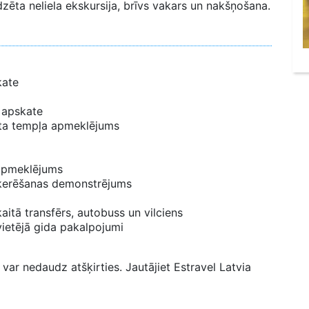
zēta neliela ekskursija, brīvs vakars un nakšņošana.
kate
s apskate
ikta tempļa apmeklējums
apmeklējums
kšķerēšanas demonstrējums
aitā transfērs, autobuss un vilciens
vietējā gida pakalpojumi
var nedaudz atšķirties. Jautājiet Estravel Latvia