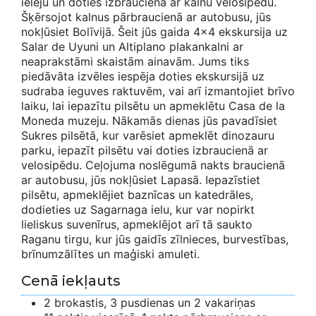
ieleju un doties izbraucienā ar kalnu velosipēdu.
Šķērsojot kalnus pārbraucienā ar autobusu, jūs
nokļūsiet Bolīvijā. Šeit jūs gaida 4x4 ekskursija uz
Salar de Uyuni un Altiplano plakankalni ar
neaprakstāmi skaistām ainavām. Jums tiks
piedāvāta izvēles iespēja doties ekskursijā uz
sudraba ieguves raktuvēm, vai arī izmantojiet brīvo
laiku, lai iepazītu pilsētu un apmeklētu Casa de la
Moneda muzeju. Nākamās dienas jūs pavadīsiet
Sukres pilsētā, kur varēsiet apmeklēt dinozauru
parku, iepazīt pilsētu vai doties izbraucienā ar
velosipēdu. Ceļojuma noslēgumā nakts braucienā
ar autobusu, jūs nokļūsiet Lapasā. Iepazīstiet
pilsētu, apmeklējiet baznīcas un katedrāles,
dodieties uz Sagarnaga ielu, kur var nopirkt
lieliskus suvenīrus, apmeklējot arī tā saukto
Raganu tirgu, kur jūs gaidīs zīlnieces, burvestības,
brīnumzālītes un maģiski amuleti.
Cenā iekļauts
2 brokastis, 3 pusdienas un 2 vakariņas