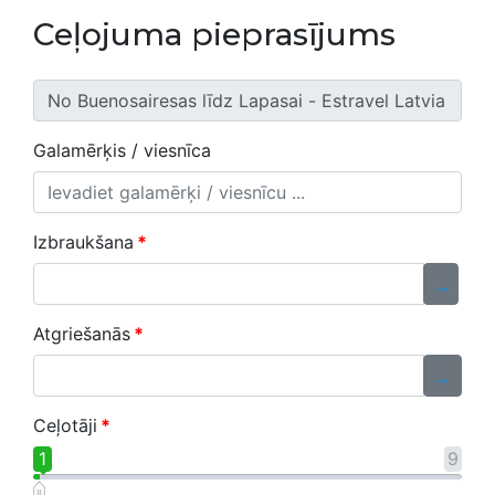
Ceļojuma pieprasījums
Galamērķis / viesnīca
Izbraukšana
*
...
Atgriešanās
*
...
Ceļotāji
*
1
9