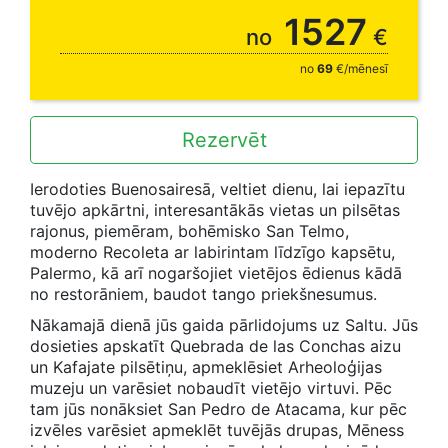
35% - 22.08. / 30% - 03.09. / 25% - 24.09.
1527
no
€
no
69
€/mēnesī
Rezervēt
Ierodoties Buenosairesā, veltiet dienu, lai iepazītu
tuvējo apkārtni, interesantākās vietas un pilsētas
rajonus, piemēram, bohēmisko San Telmo,
moderno Recoleta ar labirintam līdzīgo kapsētu,
Palermo, kā arī nogaršojiet vietējos ēdienus kādā
no restorāniem, baudot tango priekšnesumus.
Nākamajā dienā jūs gaida pārlidojums uz Saltu. Jūs
dosieties apskatīt Quebrada de las Conchas aizu
un Kafajate pilsētiņu, apmeklēsiet Arheoloģijas
muzeju un varēsiet nobaudīt vietējo virtuvi. Pēc
tam jūs nonāksiet San Pedro de Atacama, kur pēc
izvēles varēsiet apmeklēt tuvējās drupas, Mēness