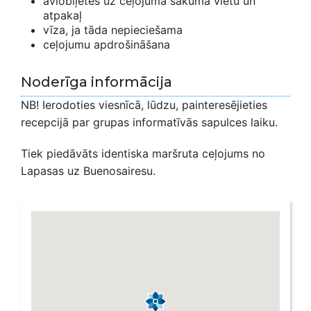
aviobiļetes uz ceļojuma sākuma vietu un
atpakaļ
vīza, ja tāda nepieciešama
ceļojumu apdrošināšana
Noderīga informācija
NB! Ierodoties viesnīcā, lūdzu, painteresējieties
recepcijā par grupas informatīvās sapulces laiku.
Tiek piedāvāts identiska maršruta ceļojums no
Lapasas uz Buenosairesu.