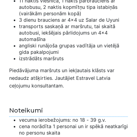
11 naktis viesnīcā, 1 nakts pārbrauciens ar
autobusu, 2 naktis kopmītņu tipa istabiņās
(vairākām personām kopā)
3 dienu brauciens ar 4x4 uz Salar de Uyuni
transports saskaņā ar maršrutu, tai skaitā
autobusi, iekšējais pārlidojums un 4x4
automašīna
angliski runājoša grupas vadītāja un vietējā
gida pakalpojumi
izstrādāts maršruts
Piedāvājuma maršruts un iekļautais klāsts var
nedaudz atšķirties. Jautājiet Estravel Latvia
ceļojumu konsultantam.
Noteikumi
vecuma ierobežojums: no 18 - 39 g.v.
cena norādīta 1 personai un ir spēkā neatkarīgi
no personu skaita