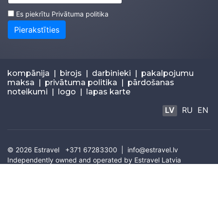
Es piekrītu
Privātuma politika
Pierakstīties
kompānija
|
birojs
|
darbinieki
|
pakalpojumu
maksa
|
privātuma politika
|
pārdošanas
noteikumi
|
logo
|
lapas karte
LV
RU
EN
© 2026
Estravel
+371 67283300 |
info@estravel.lv
Independently owned and operated by Estravel Latvia
IATA: 67320035