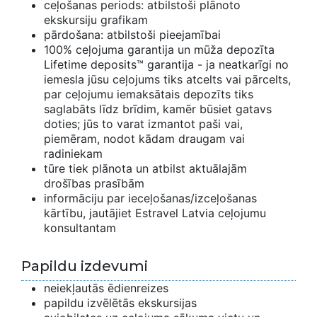
ceļošanas periods: atbilstoši plānoto
ekskursiju grafikam
pārdošana: atbilstoši pieejamībai
100% ceļojuma garantija un mūža depozīta
Lifetime deposits™ garantija - ja neatkarīgi no
iemesla jūsu ceļojums tiks atcelts vai pārcelts,
par ceļojumu iemaksātais depozīts tiks
saglabāts līdz brīdim, kamēr būsiet gatavs
doties; jūs to varat izmantot paši vai,
piemēram, nodot kādam draugam vai
radiniekam
tūre tiek plānota un atbilst aktuālajām
drošības prasībām
informāciju par ieceļošanas/izceļošanas
kārtību, jautājiet Estravel Latvia ceļojumu
konsultantam
Papildu izdevumi
neiekļautās ēdienreizes
papildu izvēlētās ekskursijas