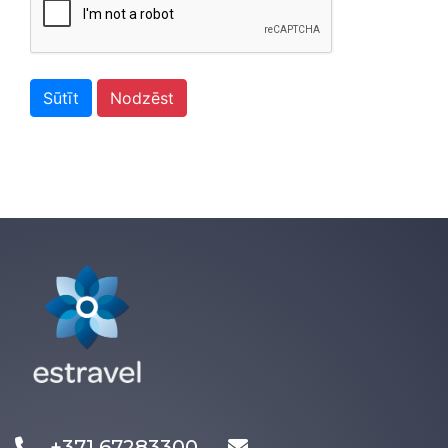
Sūtīt
Nodzēst
+371 67283300