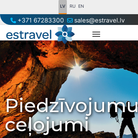
LV
RU
EN
+371 67283300
sales@estravel.lv
Piedzīvojum
ceļojumi