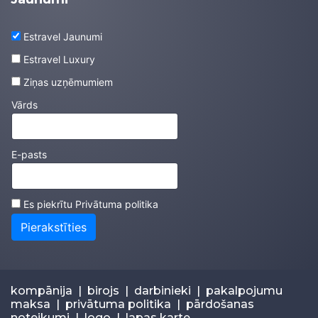
Estravel Jaunumi
Estravel Luxury
Ziņas uzņēmumiem
Vārds
E-pasts
Es piekrītu
Privātuma politika
Pierakstīties
kompānija
|
birojs
|
darbinieki
|
pakalpojumu
maksa
|
privātuma politika
|
pārdošanas
noteikumi
|
logo
|
lapas karte