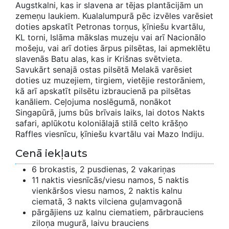
Augstkalni, kas ir slavena ar tējas plantācijām un
zemeņu laukiem. Kualalumpurā pēc izvēles varēsiet
doties apskatīt Petronas torņus, ķīniešu kvartālu,
KL torni, Islāma mākslas muzeju vai arī Nacionālo
mošeju, vai arī doties ārpus pilsētas, lai apmeklētu
slavenās Batu alas, kas ir Krišnas svētvieta.
Savukārt senajā ostas pilsētā Melakā varēsiet
doties uz muzejiem, tirgiem, vietējie restorāniem,
kā arī apskatīt pilsētu izbraucienā pa pilsētas
kanāliem. Ceļojuma noslēgumā, nonākot
Singapūrā, jums būs brīvais laiks, lai dotos Nakts
safari, aplūkotu koloniālajā stilā celto krāšņo
Raffles viesnīcu, ķīniešu kvartālu vai Mazo Indiju.
Cenā iekļauts
6 brokastis, 2 pusdienas, 2 vakariņas
11 naktis viesnīcās/viesu namos, 5 naktis
vienkāršos viesu namos, 2 naktis kalnu
ciematā, 3 nakts vilciena guļamvagonā
pārgājiens uz kalnu ciematiem, pārbrauciens
ziloņa mugurā, laivu brauciens