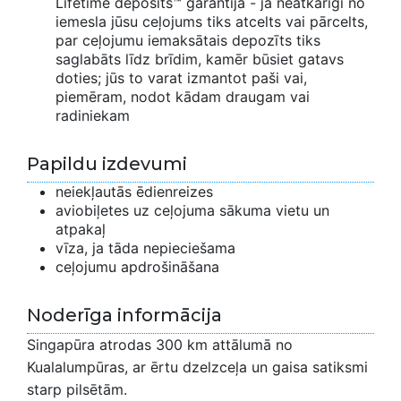
Lifetime deposits™ garantija - ja neatkarīgi no
iemesla jūsu ceļojums tiks atcelts vai pārcelts,
par ceļojumu iemaksātais depozīts tiks
saglabāts līdz brīdim, kamēr būsiet gatavs
doties; jūs to varat izmantot paši vai,
piemēram, nodot kādam draugam vai
radiniekam
Papildu izdevumi
neiekļautās ēdienreizes
aviobiļetes uz ceļojuma sākuma vietu un
atpakaļ
vīza, ja tāda nepieciešama
ceļojumu apdrošināšana
Noderīga informācija
Singapūra atrodas 300 km attālumā no
Kualalumpūras, ar ērtu dzelzceļa un gaisa satiksmi
starp pilsētām.