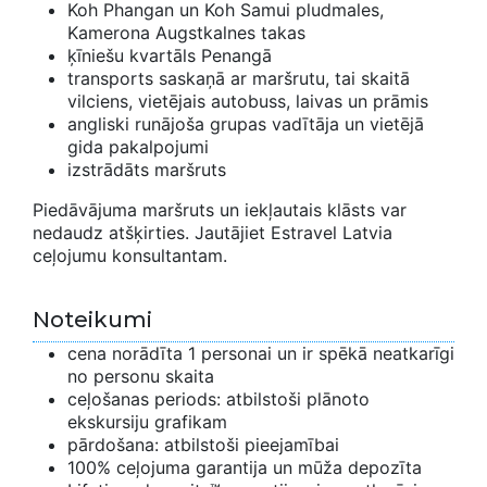
Koh Phangan un Koh Samui pludmales,
Kamerona Augstkalnes takas
ķīniešu kvartāls Penangā
transports saskaņā ar maršrutu, tai skaitā
vilciens, vietējais autobuss, laivas un prāmis
angliski runājoša grupas vadītāja un vietējā
gida pakalpojumi
izstrādāts maršruts
Piedāvājuma maršruts un iekļautais klāsts var
nedaudz atšķirties. Jautājiet Estravel Latvia
ceļojumu konsultantam.
Noteikumi
cena norādīta 1 personai un ir spēkā neatkarīgi
no personu skaita
ceļošanas periods: atbilstoši plānoto
ekskursiju grafikam
pārdošana: atbilstoši pieejamībai
100% ceļojuma garantija un mūža depozīta