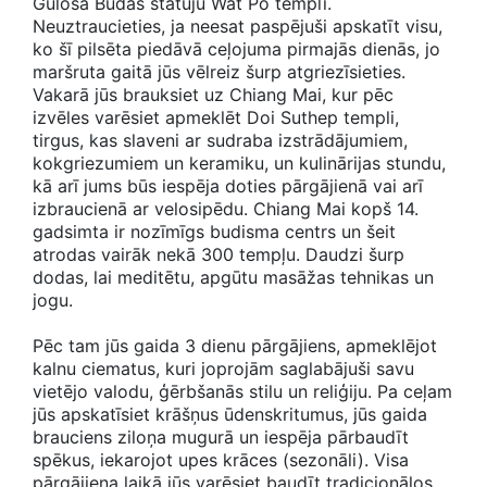
Gulošā Budas statuju Wat Po templī.
Neuztraucieties, ja neesat paspējuši apskatīt visu,
ko šī pilsēta piedāvā ceļojuma pirmajās dienās, jo
maršruta gaitā jūs vēlreiz šurp atgriezīsieties.
Vakarā jūs brauksiet uz Chiang Mai, kur pēc
izvēles varēsiet apmeklēt Doi Suthep templi,
tirgus, kas slaveni ar sudraba izstrādājumiem,
kokgriezumiem un keramiku, un kulinārijas stundu,
kā arī jums būs iespēja doties pārgājienā vai arī
izbraucienā ar velosipēdu. Chiang Mai kopš 14.
gadsimta ir nozīmīgs budisma centrs un šeit
atrodas vairāk nekā 300 tempļu. Daudzi šurp
dodas, lai meditētu, apgūtu masāžas tehnikas un
jogu.
Pēc tam jūs gaida 3 dienu pārgājiens, apmeklējot
kalnu ciematus, kuri joprojām saglabājuši savu
vietējo valodu, ģērbšanās stilu un reliģiju. Pa ceļam
jūs apskatīsiet krāšņus ūdenskritumus, jūs gaida
brauciens ziloņa mugurā un iespēja pārbaudīt
spēkus, iekarojot upes krāces (sezonāli). Visa
pārgājiena laikā jūs varēsiet baudīt tradicionālos