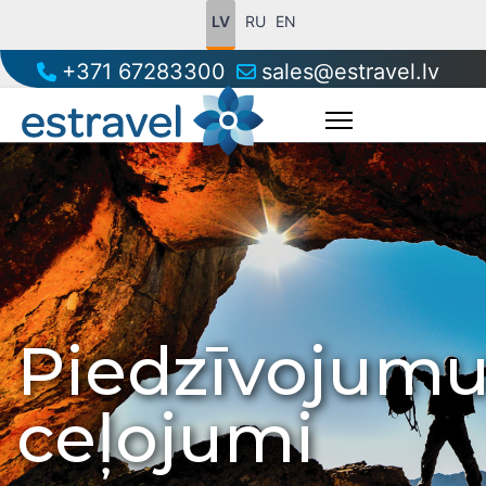
LV
RU
EN
+371 67283300
sales@estravel.lv
Piedzīvojum
ceļojumi