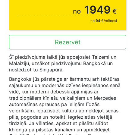
rezervējot līdz 31.08.
1949
no
€
no
94
€/mēnesī
Rezervēt
Šī piedzīvojuma laikā jūs apceļosiet Taizemi un
Malaiziju, uzsākot piedzīvojumu Bangkokā un
noslēdzot to Singapūrā.
Bangkoka jūs pārsteigs ar šarmantu arhitektūras
sajaukumu un modernās dzīves iespiešanos senā
vidē, kur moderni debesskrāpji mijas ar
tradicionāliem ķīniešu veikaliņiem un Mercedes
automašīnas spraucas pa ieliņām līdzās
velorikšām. Iepazīstiet kultūru apmeklējot senas
pilis, pogodas un noteikti iegriezieties vietējā
tirdziņā. Ja vēlaties, apskatiet pilsētu slīdot
khlongā pa pilsētas kanāliem un apmeklējiet