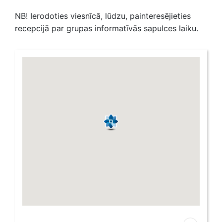
NB! Ierodoties viesnīcā, lūdzu, painteresējieties
recepcijā par grupas informatīvās sapulces laiku.