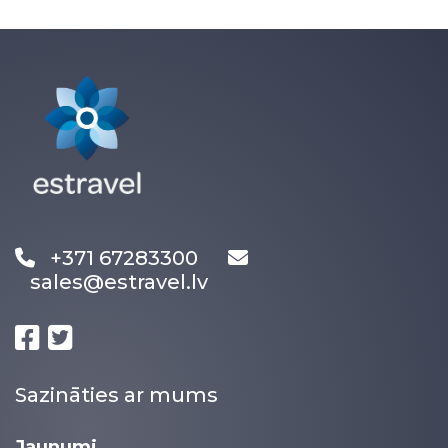
+371 67283300
sales@estravel.lv
Sazināties ar mums
Jaunumi