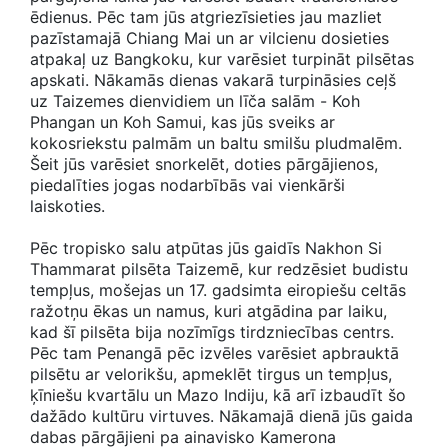
ēdienus. Pēc tam jūs atgriezīsieties jau mazliet
pazīstamajā Chiang Mai un ar vilcienu dosieties
atpakaļ uz Bangkoku, kur varēsiet turpināt pilsētas
apskati. Nākamās dienas vakarā turpināsies ceļš
uz Taizemes dienvidiem un līča salām - Koh
Phangan un Koh Samui, kas jūs sveiks ar
kokosriekstu palmām un baltu smilšu pludmalēm.
Šeit jūs varēsiet snorkelēt, doties pārgājienos,
piedalīties jogas nodarbībās vai vienkārši
laiskoties.
Pēc tropisko salu atpūtas jūs gaidīs Nakhon Si
Thammarat pilsēta Taizemē, kur redzēsiet budistu
tempļus, mošejas un 17. gadsimta eiropiešu celtās
ražotņu ēkas un namus, kuri atgādina par laiku,
kad šī pilsēta bija nozīmīgs tirdzniecības centrs.
Pēc tam Penangā pēc izvēles varēsiet apbrauktā
pilsētu ar velorikšu, apmeklēt tirgus un tempļus,
ķīniešu kvartālu un Mazo Indiju, kā arī izbaudīt šo
dažādo kultūru virtuves. Nākamajā dienā jūs gaida
dabas pārgājieni pa ainavisko Kamerona