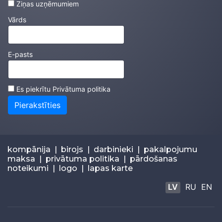
Ziņas uzņēmumiem
Vārds
E-pasts
Es piekrītu
Privātuma politika
Pierakstīties
kompānija
|
birojs
|
darbinieki
|
pakalpojumu
maksa
|
privātuma politika
|
pārdošanas
noteikumi
|
logo
|
lapas karte
LV
RU
EN