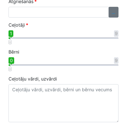
Atgriešanās
*
...
Ceļotāji
*
1
9
Bērni
0
9
Ceļotāju vārdi, uzvārdi