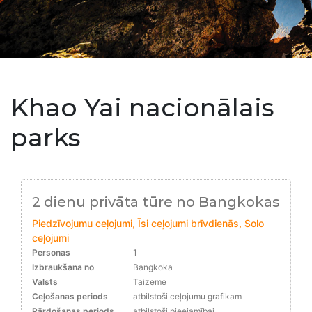
Khao Yai nacionālais
parks
2 dienu privāta tūre no Bangkokas
Piedzīvojumu ceļojumi, Īsi ceļojumi brīvdienās, Solo
ceļojumi
Personas
1
Izbraukšana no
Bangkoka
Valsts
Taizeme
Ceļošanas periods
atbilstoši ceļojumu grafikam
Pārdošanas periods
atbilstoši pieejamībai