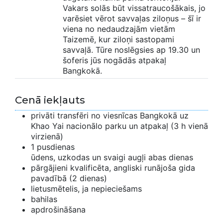
Vakars solās būt vissatraucošākais, jo
varēsiet vērot savvaļas ziloņus – šī ir
viena no nedaudzajām vietām
Taizemē, kur ziloņi sastopami
savvaļā. Tūre noslēgsies ap 19.30 un
šoferis jūs nogādās atpakaļ
Bangkokā.
Cenā iekļauts
privāti transfēri no viesnīcas Bangkokā uz
Khao Yai nacionālo parku un atpakaļ (3 h vienā
virzienā)
1 pusdienas
ūdens, uzkodas un svaigi augļi abas dienas
pārgājieni kvalificēta, angliski runājoša gida
pavadībā (2 dienas)
lietusmētelis, ja nepieciešams
bahilas
apdrošināšana