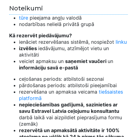
Noteikumi
tūre
pieejama angļu valodā
nodarbības nelielā privātā grupā
Kā rezervēt piedāvājumu?
linku
ienāciet rezervēšanas sistēmā, nospiežot
izvēlies
iedāvājumu, atzīmējot vietu un
aktivitāti
veiciet apmaksu un
saņemiet vaučeri
un
informāciju savā e-pastā
ceļošanas periods: atbilstoši sezonai
pārdošanas periods: atbilstoši pieejamībai
rezervēšana un apmaksa veicama
tiešsaistes
platformā
nepieciešamības gadījumā, sazinieties ar
savu Estravel Latvia ceļojumu konsultantu
darbā laikā vai aizpildiet pieprasījuma formu
(zemāk)
rezervētā un apmaksātā aktivitāte ir 100%
atceļama ne vēlāk kā 24 h pirms tās sākuma