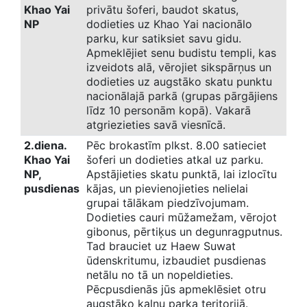
Khao Yai
privātu šoferi, baudot skatus,
NP
dodieties uz Khao Yai nacionālo
parku, kur satiksiet savu gidu.
Apmeklējiet senu budistu templi, kas
izveidots alā, vērojiet sikspārņus un
dodieties uz augstāko skatu punktu
nacionālajā parkā (grupas pārgājiens
līdz 10 personām kopā). Vakarā
atgriezieties savā viesnīcā.
2.diena.
Pēc brokastīm plkst. 8.00 satieciet
Khao Yai
šoferi un dodieties atkal uz parku.
NP,
Apstājieties skatu punktā, lai izlocītu
pusdienas
kājas, un pievienojieties nelielai
grupai tālākam piedzīvojumam.
Dodieties cauri mūžamežam, vērojot
gibonus, pērtiķus un degunragputnus.
Tad brauciet uz Haew Suwat
ūdenskritumu, izbaudiet pusdienas
netālu no tā un nopeldieties.
Pēcpusdienās jūs apmeklēsiet otru
augstāko kalnu parka teritorijā.