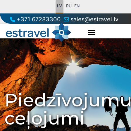
LV
RU
EN
+371 67283300
sales@estravel.lv
Piedzīvojum
ceļojumi