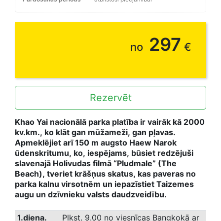
297
no
€
Rezervēt
Khao Yai nacionālā parka platība ir vairāk kā 2000
kv.km., ko klāt gan mūžameži, gan pļavas.
Apmeklējiet arī 150 m augsto Haew Narok
ūdenskritumu, ko, iespējams, būsiet redzējuši
slavenajā Holivudas filmā “Pludmale” (The
Beach), tveriet krāšņus skatus, kas paveras no
parka kalnu virsotnēm un iepazīstiet Taizemes
augu un dzīvnieku valsts daudzveidību.
1.diena.
Plkst. 9.00 no viesnīcas Bangkokā ar