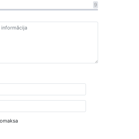
9
nomaksa