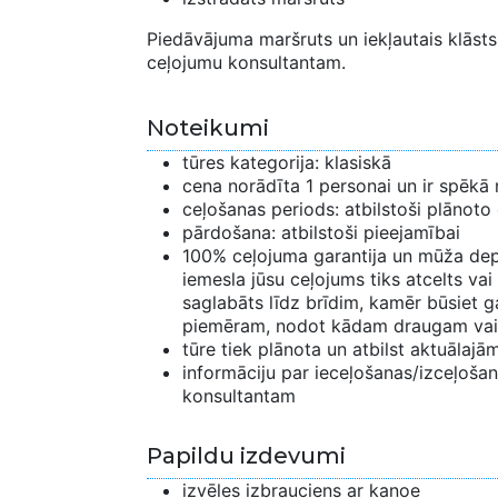
Piedāvājuma maršruts un iekļautais klāsts 
ceļojumu konsultantam.
Noteikumi
tūres kategorija: klasiskā
cena norādīta 1 personai un ir spēkā 
ceļošanas periods: atbilstoši plānoto
pārdošana: atbilstoši pieejamībai
100% ceļojuma garantija un mūža depo
iemesla jūsu ceļojums tiks atcelts vai
saglabāts līdz brīdim, kamēr būsiet ga
piemēram, nodot kādam draugam vai
tūre tiek plānota un atbilst aktuālaj
informāciju par ieceļošanas/izceļošana
konsultantam
Papildu izdevumi
izvēles izbrauciens ar kanoe