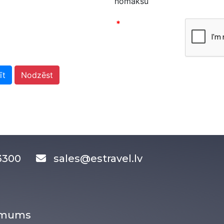
nomaksu
*
īt
Nodzēst
83300
sales@estravel.lv
r mums