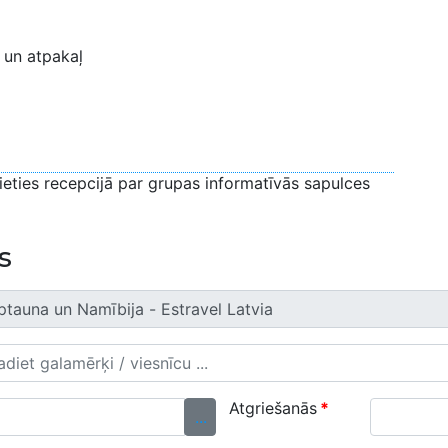
 un atpakaļ
jieties recepcijā par grupas informatīvās sapulces
s
Atgriešanās
*
...