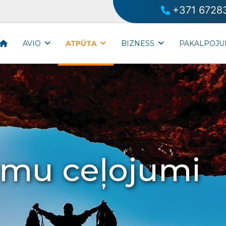
+371 6728
AVIO
ATPŪTA
BIZNESS
PAKALPOJU
umu ceļojumi