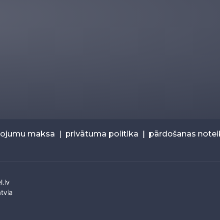
pojumu maksa
|
privātuma politika
|
pārdošanas note
l.lv
tvia