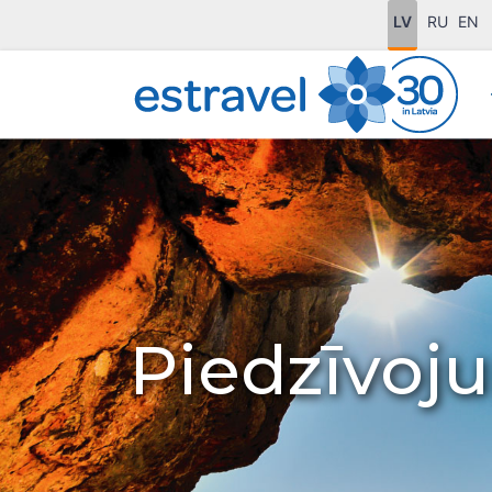
LV
RU
EN
Piedzīvoj