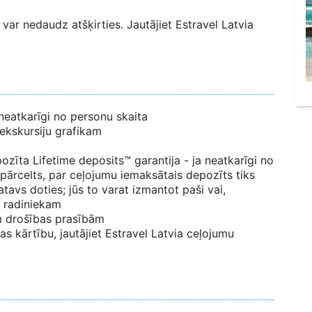
var nedaudz atšķirties. Jautājiet Estravel Latvia
neatkarīgi no personu skaita
 ekskursiju grafikam
zīta Lifetime deposits™ garantija - ja neatkarīgi no
 pārcelts, par ceļojumu iemaksātais depozīts tiks
tavs doties; jūs to varat izmantot paši vai,
 radiniekam
ām drošības prasībām
s kārtību, jautājiet Estravel Latvia ceļojumu