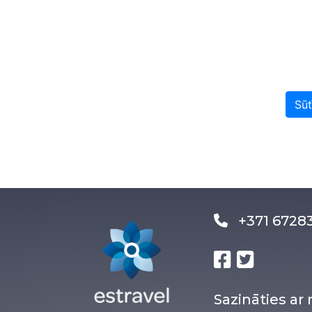
Sūt
+371 672
Sazināties a