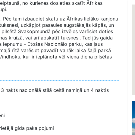
iptaunā, no kurienes dosieties skatīt Āfrikas
upi.
e. Pēc tam izbaudiet skatu uz Āfrikas lielāko kanjonu
 tuksnesi, uzkāpjot pasaules augstākajās kāpās, un
ā pilsētā Svakopmundā pēc izvēles varēsiet doties
as kruīzā, vai arī apskatīt tuksnesi. Tad jūs gaida
s lepnumu - Etošas Nacionālo parku, kas ļaus
ajā rītā varēsiet pavadīt vairāk laika šajā parkā
Vindhoku, kur ir ieplānota vēl viena diena pilsētas
 3 nakts nacionālā stilā celtā namiņā un 4 naktis
eni
vietējā gida pakalpojumi