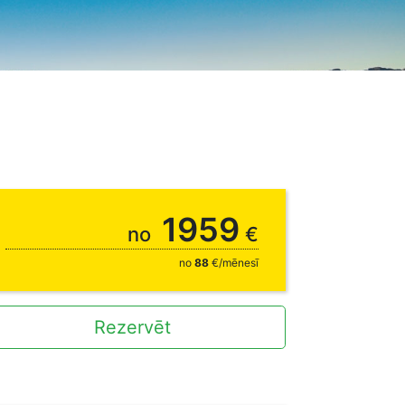
1959
no
€
no
88
€/mēnesī
Rezervēt