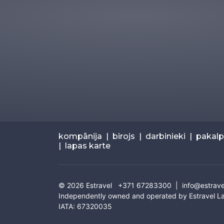
kompānija
|
birojs
|
darbinieki
|
pakal
|
lapas karte
© 2026
Estravel
+371 67283300 |
info@estrave
Independently owned and operated by Estravel La
IATA: 67320035