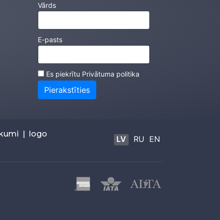
Vārds
E-pasts
Es piekrītu
Privātuma politika
Pierakstīties
ikumi
|
logo
LV
RU
EN