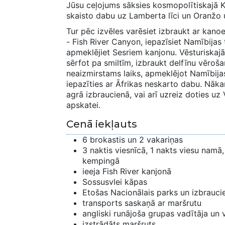
Jūsu ceļojums sāksies kosmopolītiskajā Ke
skaisto dabu uz Lamberta līci un Oranžo 
Tur pēc izvēles varēsiet izbraukt ar kano
- Fish River Canyon, iepazīsiet Namībijas
apmeklējiet Sesriem kanjonu. Vēsturiskaj
sērfot pa smiltīm, izbraukt delfīnu vērošan
neaizmirstams laiks, apmeklējot Namībija
iepazīties ar Āfrikas neskarto dabu. Nākam
agrā izbraucienā, vai arī uzreiz doties uz 
apskatei.
Cenā iekļauts
6 brokastis un 2 vakariņas
3 naktis viesnīcā, 1 nakts viesu namā,
kempingā
ieeja Fish River kanjonā
Sossusvlei kāpas
Etošas Nacionālais parks un izbrauci
transports saskaņā ar maršrutu
angliski runājoša grupas vadītāja un 
izstrādāts maršruts