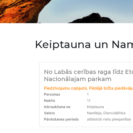
Keiptauna un Nam
No Labās cerības raga līdz Et
Nacionālajam parkam
Piedzīvojumu ceļojumi, Pēdējā brīža piedāvāju
Personas
1
Naktis
11
Izbraukšana no
Keiptauna
Valsts
Namībija, Dienvidāfrika
Pārdošanas periods
atbilstoši vietu pieejamībai