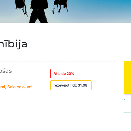
ībija
ošas
Atlaide 20%
rezevējot līdz 31.08.
mi, Solo ceļojumi