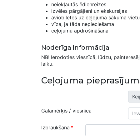
neiekļautās ēdienreizes
izvēles pārgājieni un ekskursijas
aviobiļetes uz ceļojuma sākuma vietu
vīza, ja tāda nepieciešama
ceļojumu apdrošināšana
Noderīga informācija
NB! Ierodoties viesnīcā, lūdzu, painteresē
laiku.
Ceļojuma pieprasījum
Galamērķis / viesnīca
Izbraukšana
*