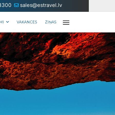
3300
sales@estravel.lv
MI
VAKANCES
ZIŅAS