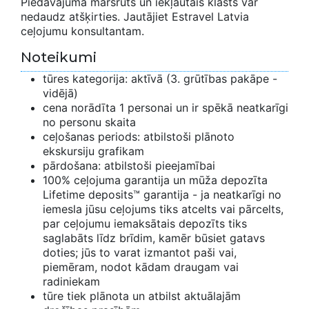
Piedāvājuma maršruts un iekļautais klāsts var
nedaudz atšķirties. Jautājiet Estravel Latvia
ceļojumu konsultantam.
Noteikumi
tūres kategorija: aktīvā (3. grūtības pakāpe -
vidējā)
cena norādīta 1 personai un ir spēkā neatkarīgi
no personu skaita
ceļošanas periods: atbilstoši plānoto
ekskursiju grafikam
pārdošana: atbilstoši pieejamībai
100% ceļojuma garantija un mūža depozīta
Lifetime deposits™ garantija - ja neatkarīgi no
iemesla jūsu ceļojums tiks atcelts vai pārcelts,
par ceļojumu iemaksātais depozīts tiks
saglabāts līdz brīdim, kamēr būsiet gatavs
doties; jūs to varat izmantot paši vai,
piemēram, nodot kādam draugam vai
radiniekam
tūre tiek plānota un atbilst aktuālajām