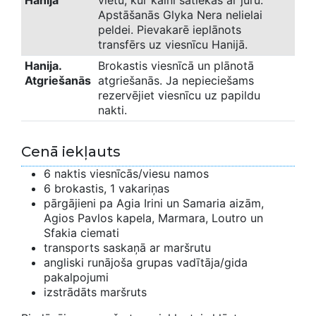
Hanija
vietu, kur kalni satiekas ar jūru.
Apstāšanās Glyka Nera nelielai
peldei. Pievakarē ieplānots
transfērs uz viesnīcu Hanijā.
Hanija.
Brokastis viesnīcā un plānotā
Atgriešanās
atgriešanās. Ja nepieciešams
rezervējiet viesnīcu uz papildu
nakti.
Cenā iekļauts
6 naktis viesnīcās/viesu namos
6 brokastis, 1 vakariņas
pārgājieni pa Agia Irini un Samaria aizām,
Agios Pavlos kapela, Marmara, Loutro un
Sfakia ciemati
transports saskaņā ar maršrutu
angliski runājoša grupas vadītāja/gida
pakalpojumi
izstrādāts maršruts