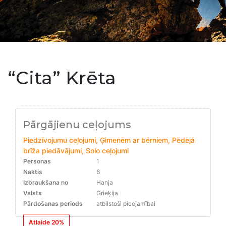
“Cita” Krēta
Pārgājienu ceļojums
Piedzīvojumu ceļojumi, Ģimenēm ar bērniem, Pēdējā
brīža piedāvājumi, Solo ceļojumi
Personas
1
Naktis
6
Izbraukšana no
Hanja
Valsts
Grieķija
Pārdošanas periods
atbilstoši pieejamībai
Atlaide 20%