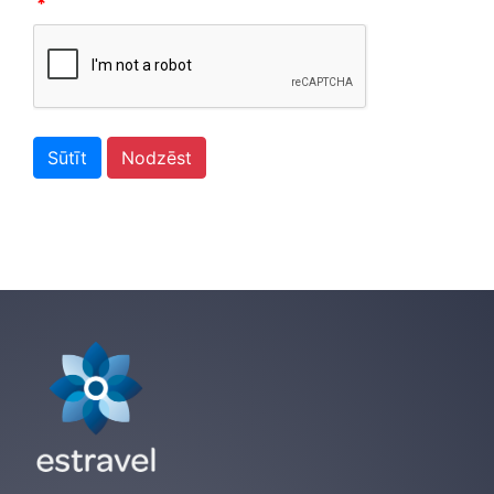
*
Sūtīt
Nodzēst