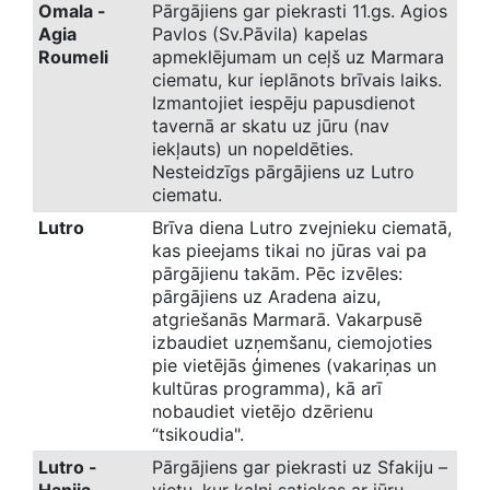
Omala -
Pārgājiens gar piekrasti 11.gs. Agios
Agia
Pavlos (Sv.Pāvila) kapelas
Roumeli
apmeklējumam un ceļš uz Marmara
ciematu, kur ieplānots brīvais laiks.
Izmantojiet iespēju papusdienot
tavernā ar skatu uz jūru (nav
iekļauts) un nopeldēties.
Nesteidzīgs pārgājiens uz Lutro
ciematu.
Lutro
Brīva diena Lutro zvejnieku ciematā,
kas pieejams tikai no jūras vai pa
pārgājienu takām. Pēc izvēles:
pārgājiens uz Aradena aizu,
atgriešanās Marmarā. Vakarpusē
izbaudiet uzņemšanu, ciemojoties
pie vietējās ģimenes (vakariņas un
kultūras programma), kā arī
nobaudiet vietējo dzērienu
“tsikoudia".
Lutro -
Pārgājiens gar piekrasti uz Sfakiju –