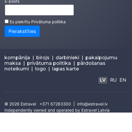
E-pasts
Es piekrītu
Privātuma politika
Pierakstīties
kompānija
|
birojs
|
darbinieki
|
pakalpojumu
maksa
|
privātuma politika
|
pārdošanas
noteikumi
|
logo
|
lapas karte
LV
RU
EN
© 2026
Estravel
+371 67283300 |
info@estravel.lv
Independently owned and operated by Estravel Latvia
IATA: 67320035