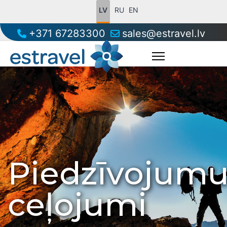
LV
RU
EN
+371 67283300
sales@estravel.lv
Piedzīvojum
ceļojumi