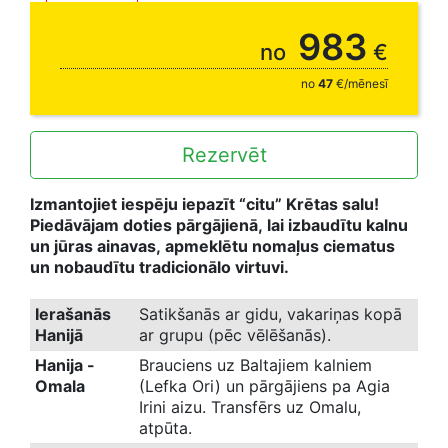
tūrei 13.09.
983
no
€
no
47
€/mēnesī
Rezervēt
Izmantojiet iespēju iepazīt “citu” Krētas salu!
Piedāvājam doties pārgājienā, lai izbaudītu kalnu
un jūras ainavas, apmeklētu nomaļus ciematus
un nobaudītu tradicionālo virtuvi.
Ierašanās
Satikšanās ar gidu, vakariņas kopā
Hanijā
ar grupu (pēc vēlēšanās).
Hanija -
Brauciens uz Baltajiem kalniem
Omala
(Lefka Ori) un pārgājiens pa Agia
Irini aizu. Transfērs uz Omalu,
atpūta.