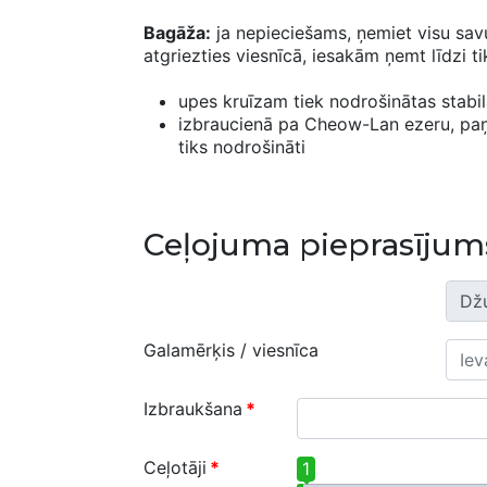
Bagāža:
ja nepieciešams, ņemiet visu savu b
atgriezties viesnīcā, iesakām ņemt līdzi t
upes kruīzam tiek nodrošinātas stabi
izbraucienā pa Cheow-Lan ezeru, paņem
tiks nodrošināti
Ceļojuma pieprasījum
Galamērķis / viesnīca
Izbraukšana
*
Ceļotāji
*
1