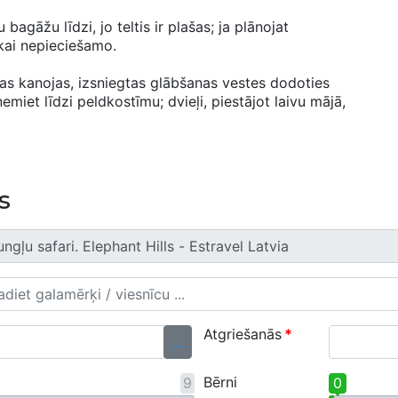
agāžu līdzi, jo teltis ir plašas; ja plānojat
ikai nepieciešamo.
las kanojas, izsniegtas glābšanas vestes dodoties
iet līdzi peldkostīmu; dvieļi, piestājot laivu mājā,
s
Atgriešanās
*
...
Bērni
9
0