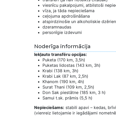
viesnīcu pakalpojumi, atbilstoši nep
vīza, ja tāda nepieciešama
ceļojuma apdrošināšana
atspirdzinošie un alkoholiskie dzērieni
dzeramnaudas
personīgie izdevumi
Noderīga informācija
Iekļauto transfēru opcijas:
Puketa (170 km, 3,5h)
Puketas lidostas (143 km, 3h)
Krabi (138 km, 3h)
Krabi Lak (87 km, 2,5h)
Khanom (190 km, 4h)
Surat Thani (109 km, 2,5h)
Don Sak piestātne (185 km, 3 h)
Samui t.sk. prāmis (5,5 h)
Nepieciešams:
stabili apavi – kedas, brīvi
(vienreiz lietojamie ir iegādājami nometnē