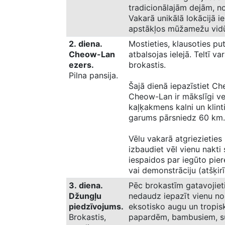
tradicionālajām dejām, n
Vakarā unikālā lokācijā i
apstākļos mūžamežu vid
2. diena.
Mostieties, klausoties p
Cheow-Lan
atbalsojas ielejā. Teltī va
ezers.
brokastis.
Pilna pansija.
Šajā dienā iepazīstiet Ch
Cheow-Lan ir mākslīgi ve
kaļķakmens kalni un klinti
garums pārsniedz 60 km. 
Vēlu vakarā atgriezieties
izbaudiet vēl vienu nakti s
iespaidos par iegūto pier
vai demonstrāciju (atšķi
3. diena.
Pēc brokastīm gatavojieti
Džungļu
nedaudz iepazīt vienu no
piedzīvojums.
eksotisko augu un tropis
Brokastis,
papardēm, bambusiem, s