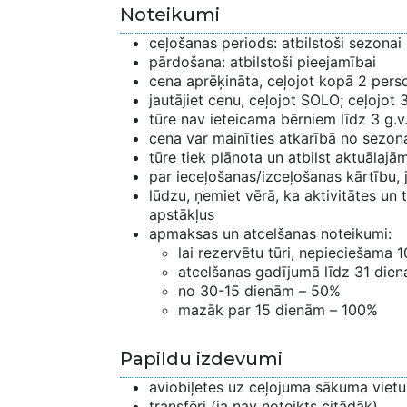
Noteikumi
ceļošanas periods: atbilstoši sezonai
pārdošana: atbilstoši pieejamībai
cena aprēķināta, ceļojot kopā 2 per
jautājiet cenu, ceļojot SOLO; ceļojot 3
tūre nav ieteicama bērniem līdz 3 g.v
cena var mainīties atkarībā no sezon
tūre tiek plānota un atbilst aktuālaj
par ieceļošanas/izceļošanas kārtību, 
lūdzu, ņemiet vērā, ka aktivitātes un 
apstākļus
apmaksas un atcelšanas noteikumi:
lai rezervētu tūri, nepieciešama
atcelšanas gadījumā līdz 31 diena
no 30-15 dienām – 50%
mazāk par 15 dienām – 100%
Papildu izdevumi
aviobiļetes uz ceļojuma sākuma vietu
transfēri (ja nav noteikts citādāk)