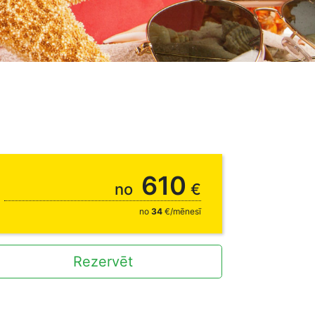
610
no
€
no
34
€/mēnesī
Rezervēt