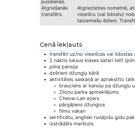
pusdienas.
Atgriešanās
Atgriezieties nometnē, at
transfērs.
viesnīcu (vai lidostu) nob
taizemiešu ēdieni. Transf
Cenā iekļauts
transfēri uz/no viesnīcas vai lidostas
2 naktis luksus klases safari teltī (pil
pilna pansija
dzērieni džungļu bārā
aktivitātes saskaņā ar aprakstīto (at
brauciens ar kanoju pa džungļu u
Ziloņu parka apmeklējums
Cheow-Lan ezers
pārgājiens džungļos
filmu vakari
sertificētu, angliski runājošu gidu pa
izstrādāts maršruts