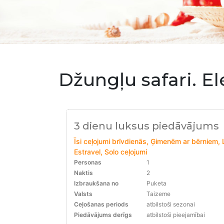
Džungļu safari. El
3 dienu luksus piedāvājums
Īsi ceļojumi brīvdienās, Ģimenēm ar bērniem, 
Estravel, Solo ceļojumi
Personas
1
Naktis
2
Izbraukšana no
Puketa
Valsts
Taizeme
Ceļošanas periods
atbilstoši sezonai
Piedāvājums derīgs
atbilstoši pieejamībai