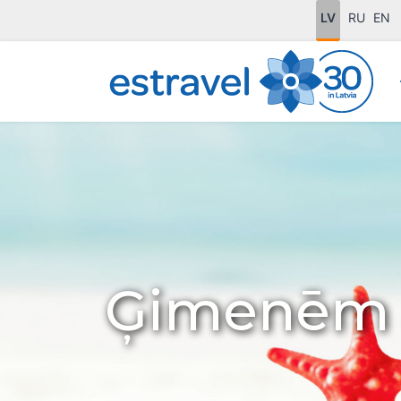
LV
RU
EN
Ģimenēm 