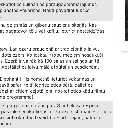
oskatieties kulinārijas paraugdemonstrējumus.
eplānotas vakariņas. Nakti pavadiet luksus
ū.
utnu dziesmās un gibonu saucienu skaņās, kas
rat pagatavot tēju vai kafiju, ieturiet nesteidzīgas
eow-Lan ezeru braucienā ar tradicionālo laivu.
idots ezers, ko ieskauj tropu mežiem nosaukuši
s. Ezerā ir vairāk kā 100 salas un saliņas un tā
Apstājieties laivu mājā atpūtai un pusdienām.
 Elephant Hills nometnē, ieturiet vakariņas un
avā safari teltī. Iegriezieties bārā, dalieties
edzi ar citiem ceļotājiem, noskatieties kādu filmu
rīga programma).
es pārgājienam džungļos. Šī ir lieliska iespēja
 pasaulē senākā lietus meža eko sistēmām – ar lielu
ko cietkoku daudzveidību – orhidejām, palmām,
ūnām...