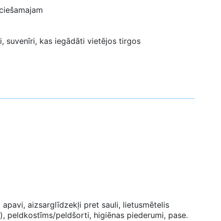
ieciešamajam
, suvenīri, kas iegādāti vietējos tirgos
 apavi, aizsarglīdzekļi pret sauli, lietusmētelis
), peldkostīms/peldšorti, higiēnas piederumi, pase.