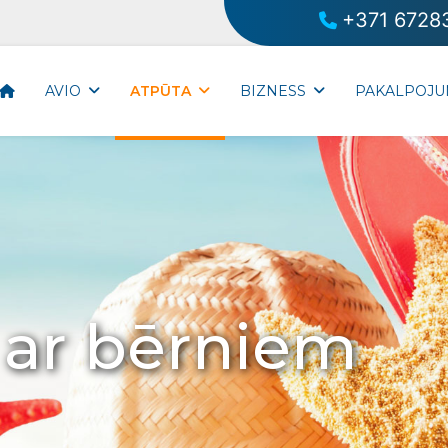
+371 6728
AVIO
ATPŪTA
BIZNESS
PAKALPOJU
ar bērniem