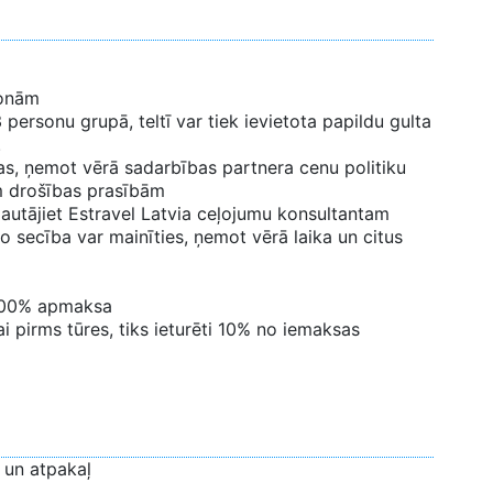
sonām
 personu grupā, teltī var tiek ievietota papildu gulta
.
as, ņemot vērā sadarbības partnera cenu politiku
ām drošības prasībām
jautājiet Estravel Latvia ceļojumu konsultantam
to secība var mainīties, ņemot vērā laika un citus
 100% apmaksa
i pirms tūres, tiks ieturēti 10% no iemaksas
 un atpakaļ