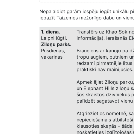
Nepalaidiet garām iespēju iegūt unikālu pi
iepazīt Taizemes mežonīgo dabu un vienus
1. diena.
Transfērs uz Khao Sok no 
Laipni lūgti.
informācija). Ierašanās E
Ziloņu parks.
Pusdienas,
Brauciens ar kanoju pa dž
vakariņas
tropu augiem, putniem un 
redzami pirmatnējie litus
praktiski nav mainījusies.
Apmeklējiet Ziloņu parku
un Elephant Hills ziloņu 
šos skaistos dzīvniekus p
palīdzēt sagatavot vienu
Atgriezieties nometnē, sav
nepieciešamais atbilstoši
klausoties skaņās – šāda 
noskatieties izglītojošas