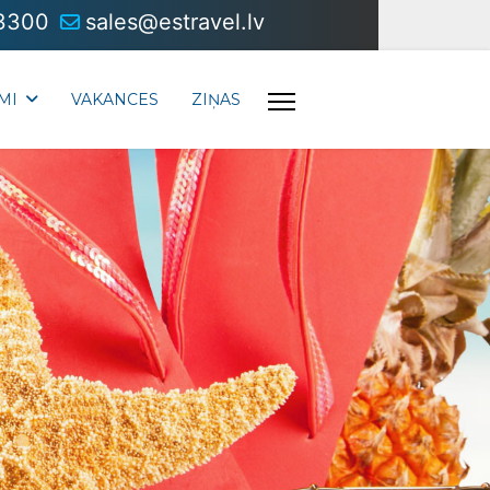
3300
sales@estravel.lv
MI
VAKANCES
ZIŅAS