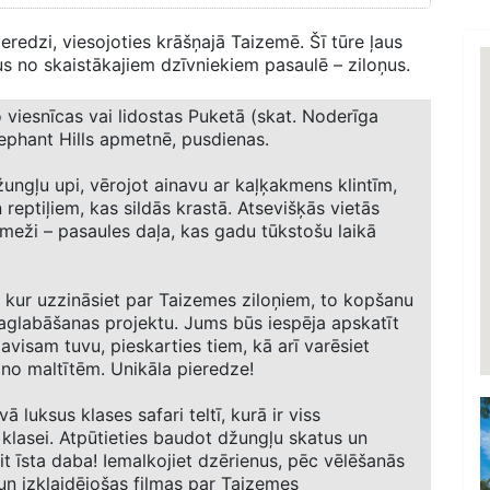
eredzi, viesojoties krāšņajā Taizemē. Šī tūre ļaus
 no skaistākajiem dzīvniekiem pasaulē – ziloņus.
viesnīcas vai lidostas Puketā (skat. Noderīga
lephant Hills apmetnē, pusdienas.
ungļu upi, vērojot ainavu ar kaļķakmens klintīm,
reptiļiem, kas sildās krastā. Atsevišķās vietās
 meži – pasaules daļa, kas gadu tūkstošu laikā
, kur uzzināsiet par Taizemes ziloņiem, to kopšanu
saglabāšanas projektu. Jums būs iespēja apskatīt
avisam tuvu, pieskarties tiem, kā arī varēsiet
 no maltītēm. Unikāla pieredze!
ā luksus klases safari teltī, kurā ir viss
 klasei. Atpūtieties baudot džungļu skatus un
it īsta daba! Iemalkojiet dzērienus, pēc vēlēšanās
 un izklaidējošas filmas par Taizemes