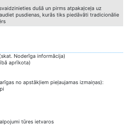
svaidzinieties dušā un pirms atpakaļceļa uz
audiet pusdienas, kurās tiks piedāvāti tradicionālie
ērs
 (skat. Noderīga informācija)
nībā aprīkota)
karīgas no apstākļiem pieļaujamas izmaiņas):
pi
kalpojumi tūres ietvaros