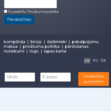
Es piekrītu
Privātuma politika
Pierakstīties
kompānija
|
birojs
|
darbinieki
|
pakalpojumu
maksa
|
privātuma politika
|
pārdošanas
noteikumi
|
logo
|
lapas karte
LV
RU
EN
Pierakstīties
© 2026
Estravel
+371 67283300 |
info@estravel.lv
jaunumiem
Independently owned and operated by Estravel Latvia
IATA: 67320035