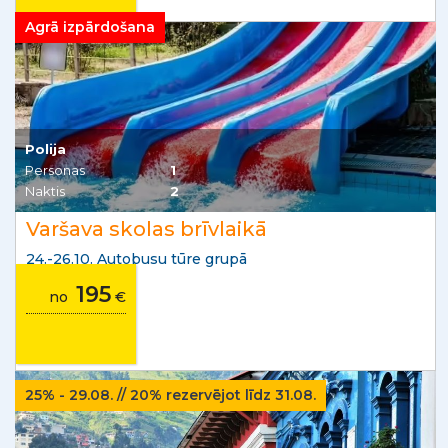
Agrā izpārdošana
Polija
Personas
1
Naktis
2
Varšava skolas brīvlaikā
24.-26.10. Autobusu tūre grupā
195
no
€
25% - 29.08. // 20% rezervējot līdz 31.08.