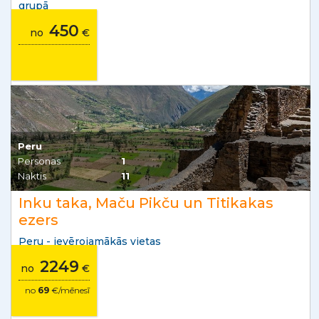
grupā
450
no
€
Peru
Personas
1
Naktis
11
Inku taka, Maču Pikču un Titikakas
ezers
Peru - ievērojamākās vietas
2249
no
€
no
69
€/mēnesī