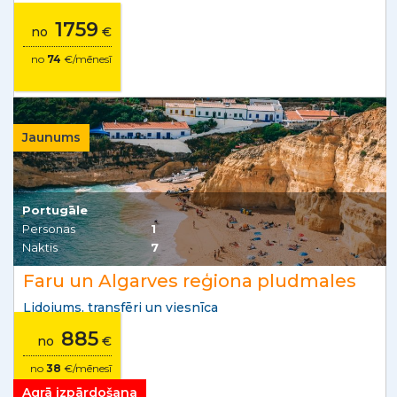
1759
no
€
no
74
€/mēnesī
Jaunums
Portugāle
Personas
1
Naktis
7
Faru un Algarves reģiona pludmales
Lidojums, transfēri un viesnīca
885
no
€
no
38
€/mēnesī
Agrā izpārdošana