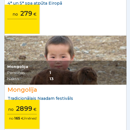
4* un 5* spa atpūta Eiropā
279
no
€
Mongolija
Personas
1
Naktis
13
Mongolija
Tradicionālais Naadam festivāls
2899
no
€
no
165
€/mēnesī