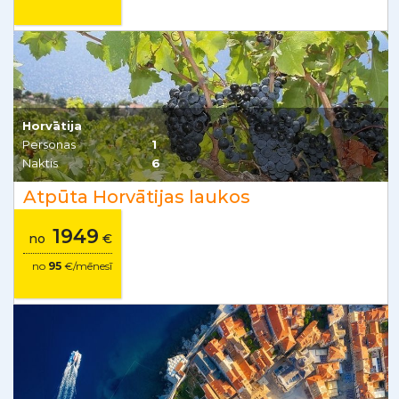
Horvātija
Personas
1
Naktis
6
Atpūta Horvātijas laukos
1949
no
€
no
95
€/mēnesī