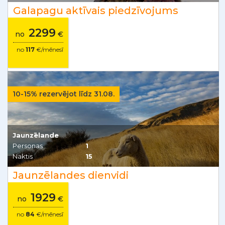
Galapagu aktīvais piedzīvojums
2299
no
€
no
117
€/mēnesī
10-15% rezervējot līdz 31.08.
Jaunzēlande
Personas
1
Naktis
15
Jaunzēlandes dienvidi
1929
no
€
no
84
€/mēnesī