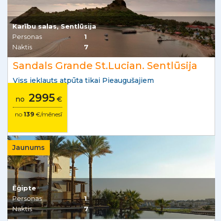
Karību salas, Sentlūsija
Personas
1
Naktis
7
Sandals Grande St.Lucian. Sentlūsija
Viss iekļauts atpūta tikai Pieaugušajiem
2995
no
€
no
139
€/mēnesī
Jaunums
Ēģipte
Personas
1
Naktis
7