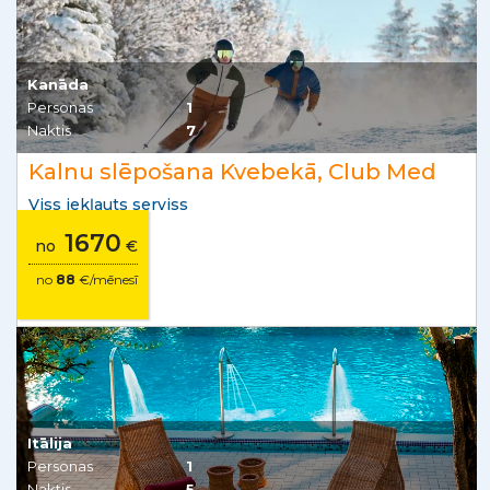
Kanāda
Personas
1
Naktis
7
Kalnu slēpošana Kvebekā, Club Med
Viss iekļauts serviss
1670
no
€
no
88
€/mēnesī
Itālija
Personas
1
Naktis
5