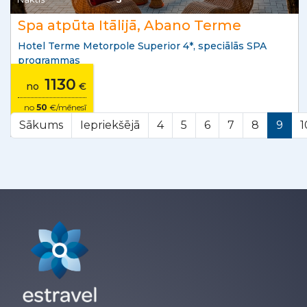
Spa atpūta Itālijā, Abano Terme
Hotel Terme Metorpole Superior 4*, speciālās SPA
programmas
1130
no
€
no
50
€/mēnesī
Sākums
Iepriekšējā
4
5
6
7
8
9
1