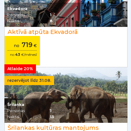
Ekvadora
Personas
1
Naktis
8
Aktīvā atpūta Ekvadorā
719
no
€
no
43
€/mēnesī
Atlaide 20%
rezervējot līdz 31.08.
Šrilanka
Personas
1
Naktis
13
Šrilankas kultūras mantojums