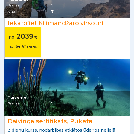
Personas
1
Naktis
7
Iekarojiet Kilimandžaro virsotni
2039
no
€
no
164
€/mēnesī
Taizeme
Personas
1
Daivinga sertifikāts, Puketa
3 dienu kurss, nodarbības atklātos ūdeņos nelielā