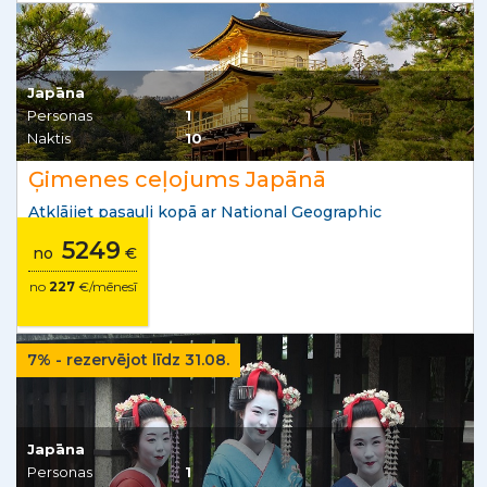
Japāna
Personas
1
Naktis
10
Ģimenes ceļojums Japānā
Atklājiet pasauli kopā ar National Geographic
5249
no
€
no
227
€/mēnesī
7% - rezervējot līdz 31.08.
Japāna
Personas
1