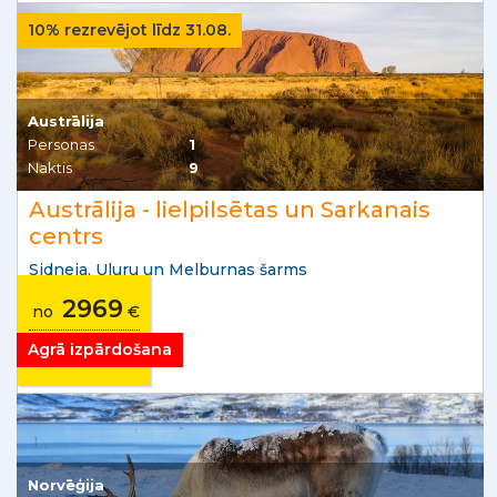
10% rezrevējot līdz 31.08.
Austrālija
Personas
1
Naktis
9
Austrālija - lielpilsētas un Sarkanais
centrs
Sidneja, Uluru un Melburnas šarms
2969
no
€
no
126
€/mēnesī
Agrā izpārdošana
Norvēģija