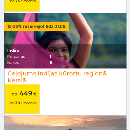
no
74
€/mēnesī
15-25% rezervējot līdz 31.08.
Indija
Personas
1
Naktis
6
Ceļojums Indijas kūrortu reģionā
Keralā
449
no
€
no
30
€/mēnesī