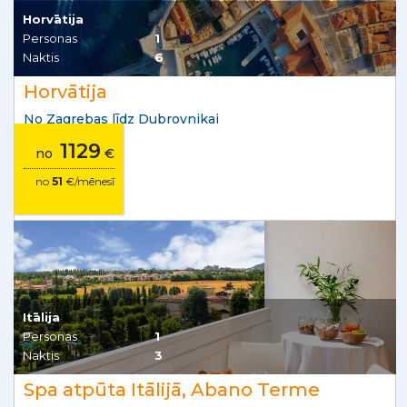
Horvātija
Personas
1
Naktis
6
Horvātija
No Zagrebas līdz Dubrovnikai
1129
no
€
no
51
€/mēnesī
Itālija
Personas
1
Naktis
3
Spa atpūta Itālijā, Abano Terme