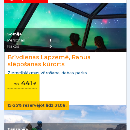
Somija
Personas
1
Naktis
3
Brīvdienas Lapzemē, Ranua
slēpošanas kūrorts
Ziemeļblāzmas vērošana, dabas parks
441
no
€
15-25% rezervējot līdz 31.08.
Tanzānija