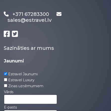
+371 67283300
sales@estravel.lv
Sazināties ar mums
Jaunumi
Estravel Jaunumi
Estravel Luxury
Ziņas uzņēmumiem
Vārds
E-pasts