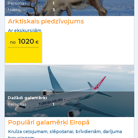
Personas
1
Naktis
3
Arktiskais piedzīvojums
Ar ekskursijām
1020
no
€
Dažādi galamērķi
Personas
1
Populāri galamērķi Eiropā
Kruīza ceļojumam, slēpošanai, brīvdienām, darījuma