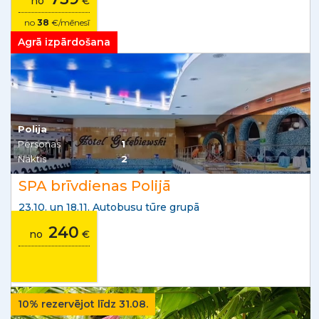
no
€
no
38
€/mēnesī
Agrā izpārdošana
Polija
Personas
1
Naktis
2
SPA brīvdienas Polijā
23.10. un 18.11. Autobusu tūre grupā
240
no
€
10% rezervējot līdz 31.08.