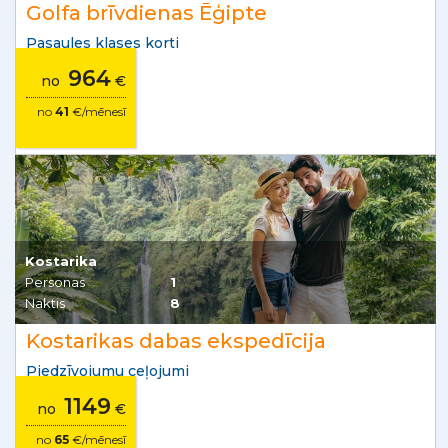
Golfa brīvdienas Ēģipte
Pasaules klases korti
964
no
€
no
41
€/mēnesī
Kostarika
Personas
1
Naktis
8
Kostarikas dabas ekspedīcija
Piedzīvojumu ceļojumi
1149
no
€
no
65
€/mēnesī