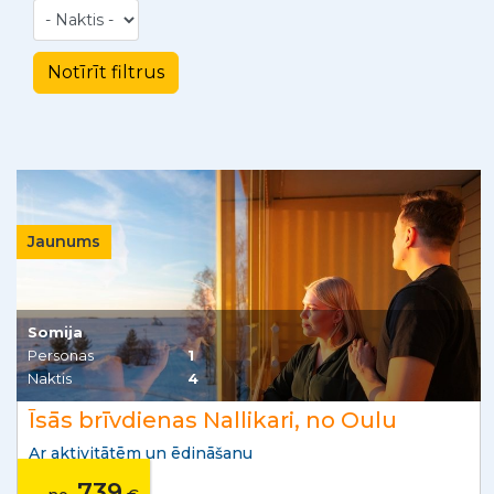
Jaunums
Somija
Personas
1
Naktis
4
Īsās brīvdienas Nallikari, no Oulu
Ar aktivitātēm un ēdināšanu
739