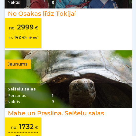
Naktis
8
No Osakas līdz Tokijai
2999
no
€
no
142
€/mēnesī
Jaunums
Seišelu salas
Personas
1
Naktis
7
Mahe un Praslina. Seišelu salas
1732
no
€