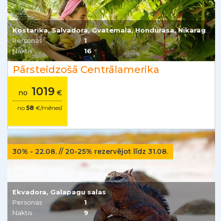
Kostarika, Salvadora, Gvatemala, Hondurasa, Nikaragva
Personas
1
Naktis
16
Pārsteidzošā Centrālamerika
1019
no
€
no
58
€/mēnesī
30% - 22.08. // 20-25% rezervējot līdz 31.08.
Ekvadora, Galapagu salas
Personas
1
Naktis
9