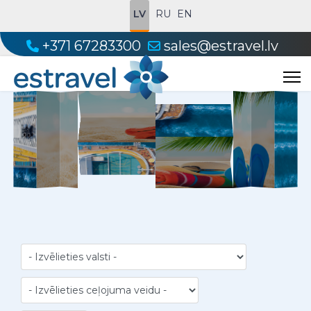
LV
RU
EN
+371 67283300
sales@estravel.lv