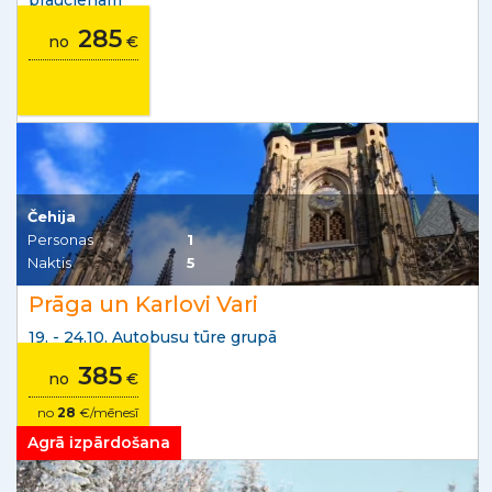
braucienam
285
no
€
Čehija
Personas
1
Naktis
5
Prāga un Karlovi Vari
19. - 24.10. Autobusu tūre grupā
385
no
€
no
28
€/mēnesī
Agrā izpārdošana