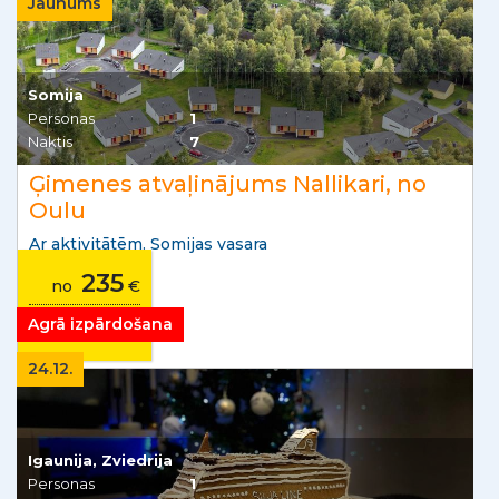
Jaunums
Somija
Personas
1
Naktis
7
Ģimenes atvaļinājums Nallikari, no
Oulu
Ar aktivitātēm. Somijas vasara
235
no
€
no
€/mēnesī
Agrā izpārdošana
24.12.
Igaunija, Zviedrija
Personas
1