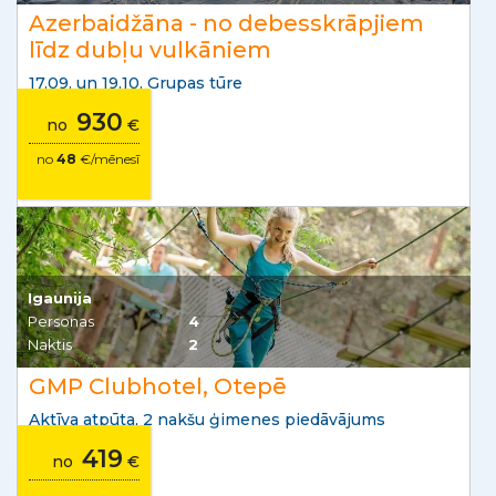
Azerbaidžāna - no debesskrāpjiem
līdz dubļu vulkāniem
17.09. un 19.10. Grupas tūre
930
no
€
no
48
€/mēnesī
Igaunija
Personas
4
Naktis
2
GMP Clubhotel, Otepē
Aktīva atpūta, 2 nakšu ģimenes piedāvājums
419
no
€