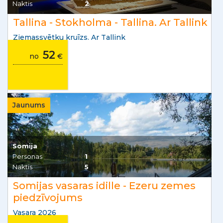
Naktis
2
Tallina - Stokholma - Tallina. Ar Tallink
Ziemassvētku kruīzs. Ar Tallink
52
no
€
Jaunums
Somija
Personas
1
Naktis
5
Somijas vasaras idille - Ezeru zemes
piedzīvojums
Vasara 2026