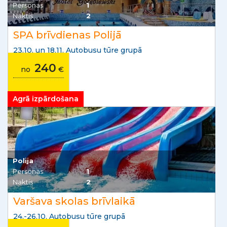
Personas
1
Naktis
2
SPA brīvdienas Polijā
23.10. un 18.11. Autobusu tūre grupā
240
no
€
Agrā izpārdošana
Polija
Personas
1
Naktis
2
Varšava skolas brīvlaikā
24.-26.10. Autobusu tūre grupā