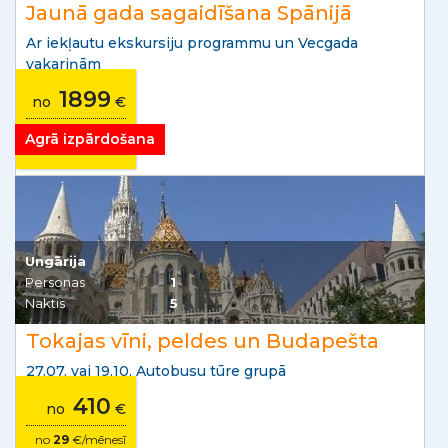
Jaunā gada sagaidīšana Spānijā
Ar iekļautu ekskursiju programmu un Vecgada
vakariņām
1899
no
€
no
92
€/mēnesī
Agrā izpārdošana
Ungārija
Personas
1
Naktis
5
Tokajas vīni, peldes un Budapešta
27.07. vai 19.10. Autobusu tūre grupā
410
no
€
no
29
€/mēnesī