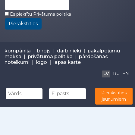
Es piekrītu
Privātuma politika
Pierakstīties
kompānija
|
birojs
|
darbinieki
|
pakalpojumu
maksa
|
privātuma politika
|
pārdošanas
noteikumi
|
logo
|
lapas karte
LV
RU
EN
Pierakstīties
© 2026
Estravel
+371 67283300 |
info@estravel.lv
jaunumiem
Independently owned and operated by Estravel Latvia
IATA: 67320035