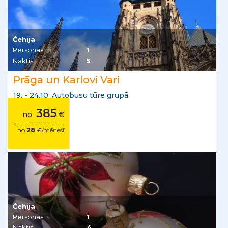
Čehija
Personas
1
Naktis
5
Prāga un Karlovi Vari
19. - 24.10. Autobusu tūre grupā
385
no
€
no
28
€/mēnesī
Čehija
Personas
1
Naktis
4