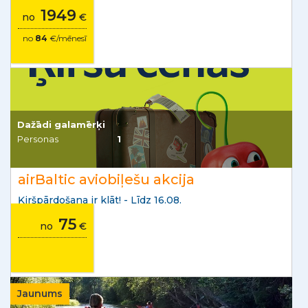
1949
no
€
no
84
€/mēnesī
Dažādi galamērķi
Personas
1
airBaltic aviobiļešu akcija
Ķiršpārdošana ir klāt! - Līdz 16.08.
75
no
€
Jaunums