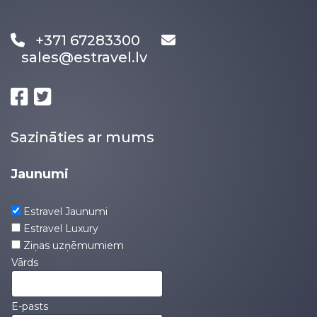
+371 67283300
sales@estravel.lv
Sazināties ar mums
Jaunumi
Estravel Jaunumi
Estravel Luxury
Ziņas uzņēmumiem
Vārds
E-pasts