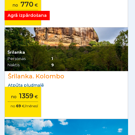
770
no
€
no
45
€/mēnesī
Agrā izpārdošana
Šrilanka
Personas
1
Naktis
9
Šrilanka. Kolombo
Atpūta pludmalē
1359
no
€
no
69
€/mēnesī