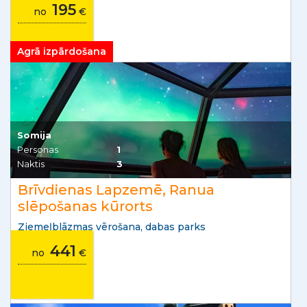
195
no
€
Agrā izpārdošana
Somija
Personas
1
Naktis
3
Brīvdienas Lapzemē, Ranua
slēpošanas kūrorts
Ziemeļblāzmas vērošana, dabas parks
441
no
€