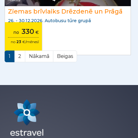
Ziemas brīvlaiks Drēzdenē un Prāgā
26. - 30.12.2026. Autobusu tūre grupā
330
no
€
no
23
€/mēnesī
1
2
Nākamā
Beigas