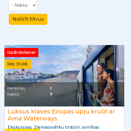
Izpārdošana!
līdz 31.08.
Personas
1
Naktis
7
Luksus klases Eiropas upju kruīzi ar
Ama Waterways
Ekskursijas, Ziemassvētku tirdziņi, svinības