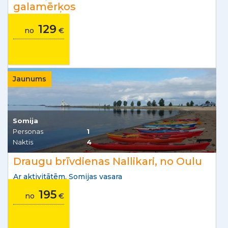
galamērķos
129
no
€
Jaunums
Somija
Personas
1
Naktis
4
Draugu brīvdienas Nallikari, no Oulu
Ar aktivitātēm. Somijas vasara
195
no
€