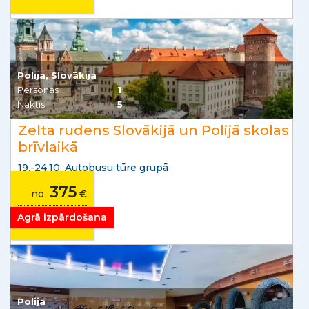
Polija, Slovākija
Personas
1
Naktis
5
Zelta rudens Slovākijā un Polijā skolas
brīvlaikā
19.-24.10. Autobusu tūre grupā
375
no
€
no
24
€/mēnesī
Agrā izpārdošana
Polija