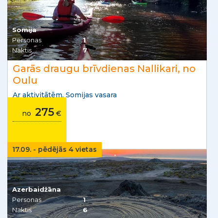
Somija
Personas
1
Naktis
7
Garās draugu brīvdienas Nallikari, no
Oulu
Ar aktivitātēm. Somijas vasara
275
no
€
17.09. - pēdējās 4 vietas
Azerbaidžāna
Personas
1
Naktis
6