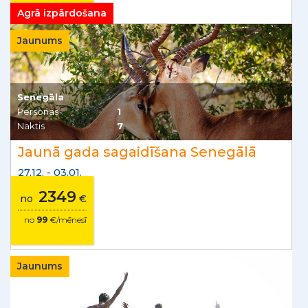
Agrā izpārdošana
Jaunums
Senegāla
Personas
1
Naktis
7
Jaunā gada sagaidīšana Senegālā
27.12. - 03.01.
2349
no
€
no
99
€/mēnesī
Jaunums