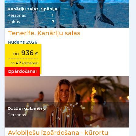
Kanāriju salas, Spānija
Personas
1
Naktis
7
Tenerife. Kanāriju salas
Rudens 2026
936
no
€
no
47
€/mēnesī
Izpārdošana!
Dažādi galamērķi
Personas
1
Aviobiļešu izpārdošana - kūrortu