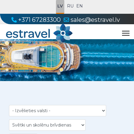
LV
RU
EN
+371 67283300
sales@estravel.lv
Kruīzi on-line