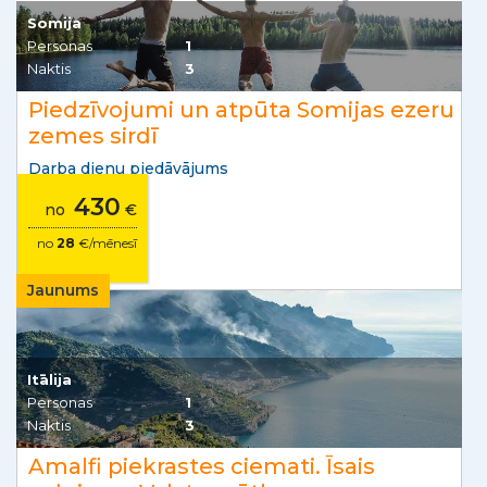
Somija
Personas
1
Naktis
3
Piedzīvojumi un atpūta Somijas ezeru
zemes sirdī
Darba dienu piedāvājums
430
no
€
no
28
€/mēnesī
Jaunums
Itālija
Personas
1
Naktis
3
Amalfi piekrastes ciemati. Īsais