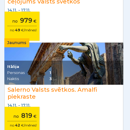
ceļojums Valsts svētkos
14.11. - 17.11.
979
no
€
no
49
€/mēnesī
Jaunums
Itālija
Personas
1
Naktis
3
Salerno Valsts svētkos. Amalfi
piekraste
14.11. - 17.11.
819
no
€
no
42
€/mēnesī