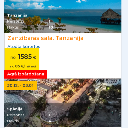
Tanzānija
Personas
1
Naktis
10
Zanzibāras sala. Tanzānija
Atpūta kūrortos
1585
no
€
no
85
€/mēnesī
Agrā izpārdošana
30.12. - 03.01.
Spānija
Personas
1
Naktis
4