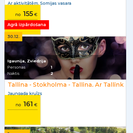
Ar aktivitātēm. Somijas vasara
155
no
€
Agrā izpārdošana
30.12.
Igaunija, Zviedrija
Personas
1
Naktis
2
Tallina - Stokholma - Tallina. Ar Tallink
Jaungada kruīzs
161
no
€