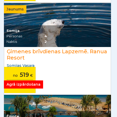
Jaunums
Somija
Personas
4
Naktis
2
Ģimenes brīvdienas Lapzemē. Ranua
Resort
Somijas Vasara
519
no
€
no
32
€/mēnesī
Agrā izpārdošana
Ēģipte