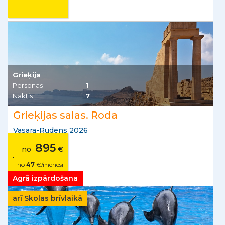
Grieķija
Personas
1
Naktis
7
Grieķijas salas. Roda
Vasara-Rudens 2026
895
no
€
no
47
€/mēnesī
Agrā izpārdošana
arī Skolas brīvlaikā