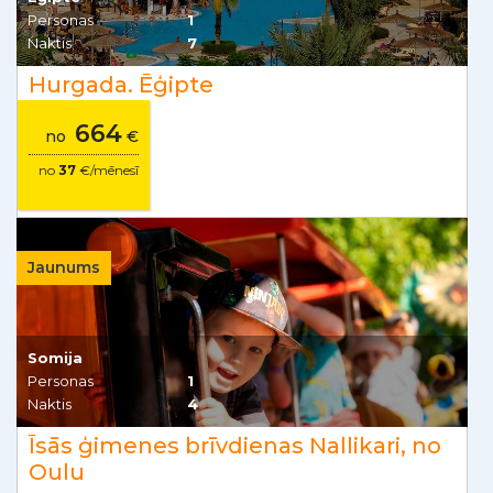
Personas
1
Naktis
7
Hurgada. Ēģipte
664
no
€
no
37
€/mēnesī
Jaunums
Somija
Personas
1
Naktis
4
Īsās ģimenes brīvdienas Nallikari, no
Oulu