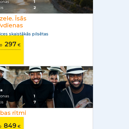
sonas
1
is
2
zele. Īsās
īvdienas
ices skaistākās pilsētas
297
no
€
a
sonas
1
is
7
bas ritmi
849
o
€