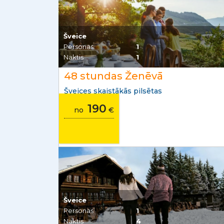
Šveice
Personas
1
Naktis
1
48 stundas Ženēvā
Šveices skaistākās pilsētas
190
no
€
Šveice
Personas
1
Naktis
4