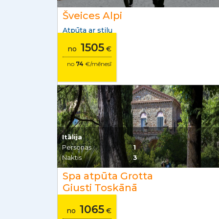
Šveices Alpi
Atpūta ar stilu
1505
no
€
no
74
€/mēnesī
Itālija
Personas
1
Naktis
3
Spa atpūta Grotta
Giusti Toskānā
1065
no
€