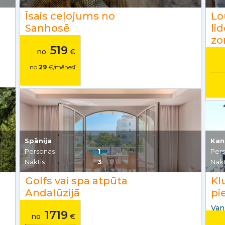
Īsais ceļojums no
Lo
Sanhosē
li
zo
519
no
€
no
29
€/mēnesī
Spānija
Kan
Personas
1
Per
Naktis
3
Nakt
Golfs vai spa atpūta
Kl
Andalūzijā
pi
Van
1719
no
€