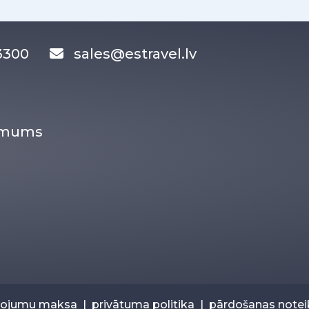
83300
sales@estravel.lv
r mums
pojumu maksa
|
privātuma politika
|
pārdošanas note