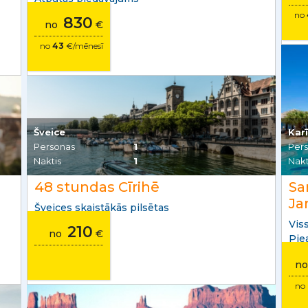
no
830
no
€
no
43
€/mēnesī
Šveice
Kar
Personas
1
Per
Naktis
1
Nakt
48 stundas Cīrihē
Sa
Ja
Šveices skaistākās pilsētas
Viss
210
no
€
Pie
n
no