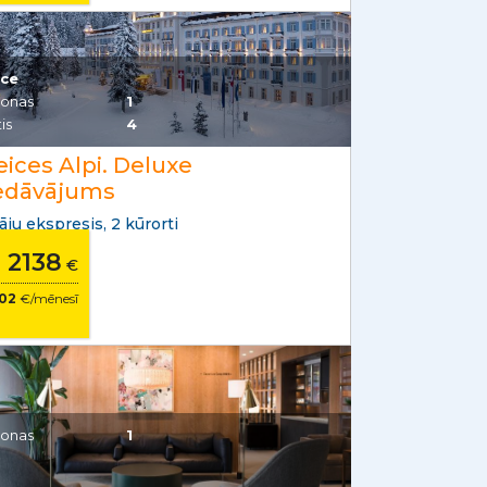
ice
sonas
1
is
4
eices Alpi. Deluxe
edāvājums
āju ekspresis, 2 kūrorti
2138
o
€
102
€/mēnesī
sonas
1