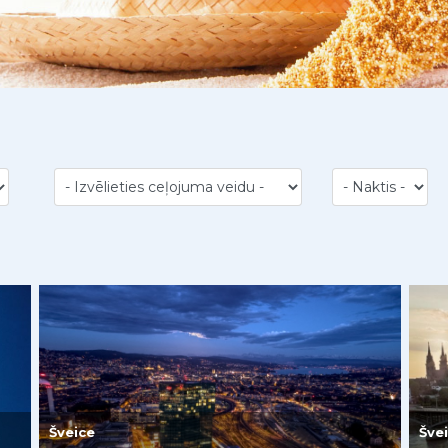
Šveice
Šve