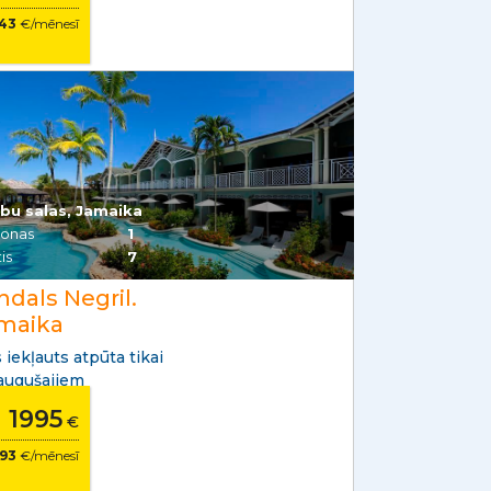
43
€/mēnesī
ību salas, Jamaika
sonas
1
is
7
ndals Negril.
maika
 iekļauts atpūta tikai
augušajiem
1995
o
€
93
€/mēnesī