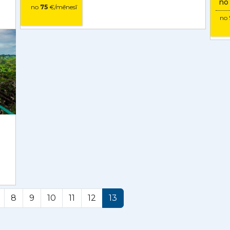
n
no
75
€/mēnesī
no
8
9
10
11
12
13