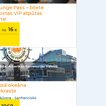
unge Pass – biļete
dostas VIP atpūtas
nai
16
no
€
āda, Amerikas Savienotās Valstis
sonas
1
is
8
usā okeāna
ekraste
kūvera - Sanfrancisko