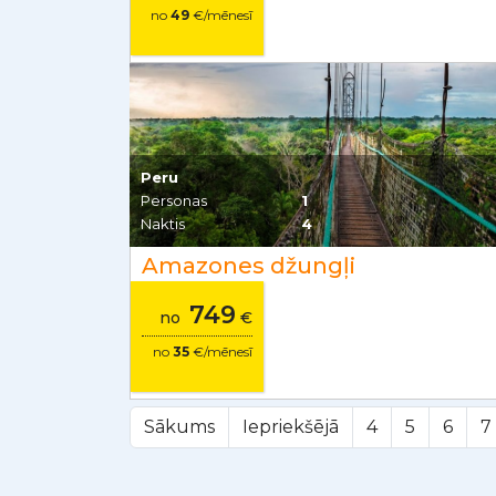
no
49
€/mēnesī
Peru
Personas
1
Naktis
4
Amazones džungļi
749
no
€
no
35
€/mēnesī
Sākums
Iepriekšējā
4
5
6
7