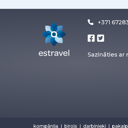
+371 672
Sazināties a
kompānija
|
birojs
|
darbinieki
|
pakal