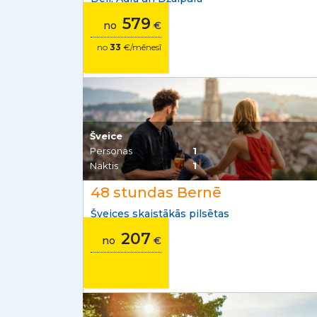
579
no
€
no
33
€/mēnesī
Šveice
Personas
1
Naktis
1
48 stundas Bernē
Šveices skaistākās pilsētas
207
no
€