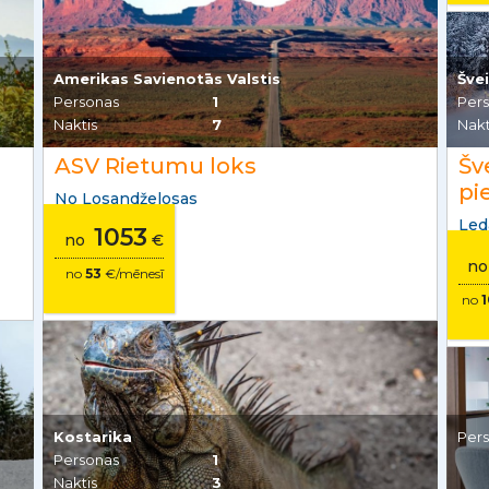
Amerikas Savienotās Valstis
Šve
Personas
1
Per
Naktis
7
Nakt
ASV Rietumu loks
Šv
pi
No Losandželosas
Led
1053
no
€
n
no
53
€/mēnesī
no
Kostarika
Per
Personas
1
Naktis
3