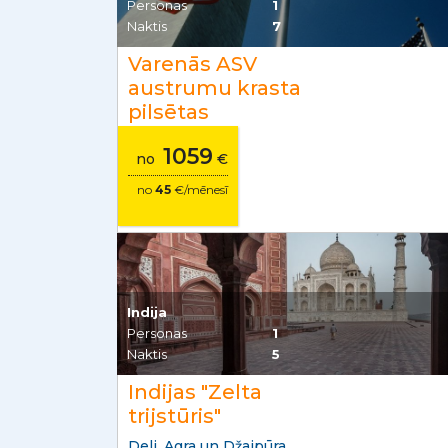
Personas
1
Naktis
7
Varenās ASV
austrumu krasta
pilsētas
1059
no
€
no
45
€/mēnesī
Indija
Personas
1
Naktis
5
Indijas "Zelta
trijstūris"
Deli, Agra un Džaipūra