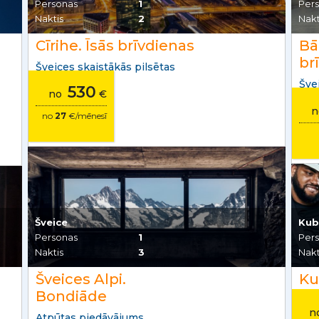
Personas
1
Per
Naktis
2
Nakt
Cīrihe. Īsās brīvdienas
Bā
br
Šveices skaistākās pilsētas
Šve
530
no
€
no
27
€/mēnesī
Šveice
Kub
Personas
1
Per
Naktis
3
Nakt
Šveices Alpi.
Ku
Bondiāde
n
Atpūtas piedāvājums