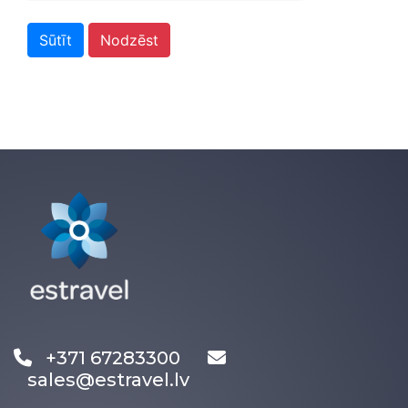
Sūtīt
Nodzēst
+371 67283300
sales@estravel.lv