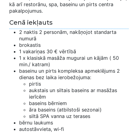
kā arī restorānu, spa, baseinu un pirts centra
pakalpojumus.
Cenā iekļauts
2 naktis 2 personām, nakšņojot standarta
numurā
brokastis
1 vakariņas 30 € vērtībā
1 x klasiskā masāža mugurai un kājām ( 50
min./ katram)
baseinu un pirts kompleksa apmeklējums 2
dienas bez laika ierobežojuma:
pirtis
aukstais un siltais baseins ar masāžas
ierīcēm
baseins bērniem
āra baseins (atbilstoši sezonai)
siltā SPA vanna uz terases
bērnu laukums
autostāvvieta, wi-fi