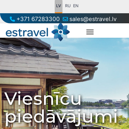
LV
RU
EN
+371 67283300
sales@estravel.lv
Viesnīcu
piedāvājumi