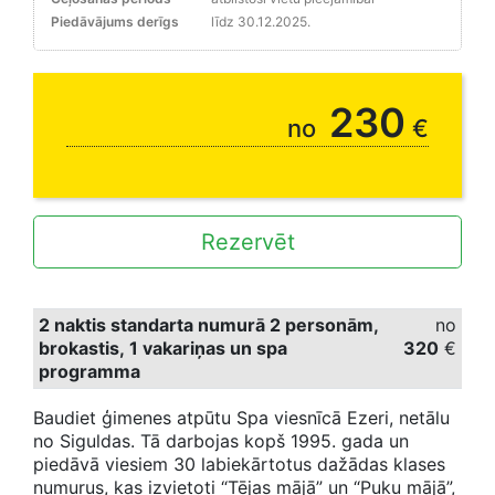
Piedāvājums derīgs
līdz 30.12.2025.
230
no
€
Rezervēt
2 naktis standarta numurā 2 personām,
no
brokastis, 1 vakariņas un spa
320
€
programma
Baudiet ģimenes atpūtu Spa viesnīcā Ezeri, netālu
no Siguldas. Tā darbojas kopš 1995. gada un
piedāvā viesiem 30 labiekārtotus dažādas klases
numurus, kas izvietoti “Tējas mājā” un “Puķu mājā”,