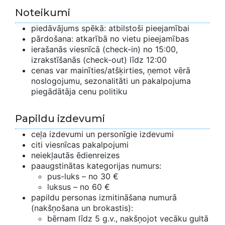
Noteikumi
piedāvājums spēkā: atbilstoši pieejamībai
pārdošana: atkarībā no vietu pieejamības
ierašanās viesnīcā (check-in) no 15:00,
izrakstīšanās (check-out) līdz 12:00
cenas var mainīties/atšķirties, ņemot vērā
noslogojumu, sezonalitāti un pakalpojuma
piegādātāja cenu politiku
Papildu izdevumi
ceļa izdevumi un personīgie izdevumi
citi viesnīcas pakalpojumi
neiekļautās ēdienreizes
paaugstinātas kategorijas numurs:
pus-luks – no 30 €
luksus – no 60 €
papildu personas izmitināšana numurā
(nakšņošana un brokastis):
bērnam līdz 5 g.v., nakšņojot vecāku gultā