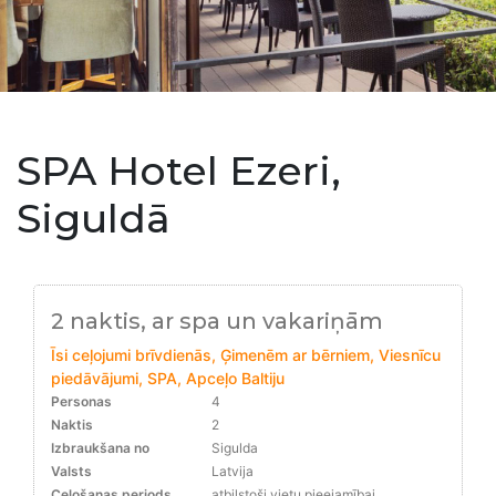
SPA Hotel Ezeri,
Siguldā
2 naktis, ar spa un vakariņām
Īsi ceļojumi brīvdienās, Ģimenēm ar bērniem, Viesnīcu
piedāvājumi, SPA, Apceļo Baltiju
Personas
4
Naktis
2
Izbraukšana no
Sigulda
Valsts
Latvija
Ceļošanas periods
atbilstoši vietu pieejamībai