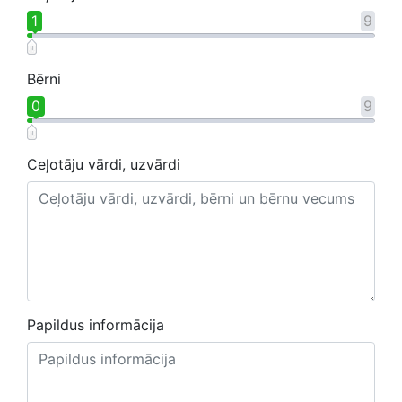
1
9
Bērni
0
9
Ceļotāju vārdi, uzvārdi
Papildus informācija