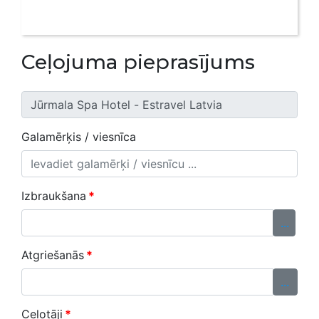
Ceļojuma pieprasījums
Galamērķis / viesnīca
Izbraukšana
*
...
Atgriešanās
*
...
Ceļotāji
*