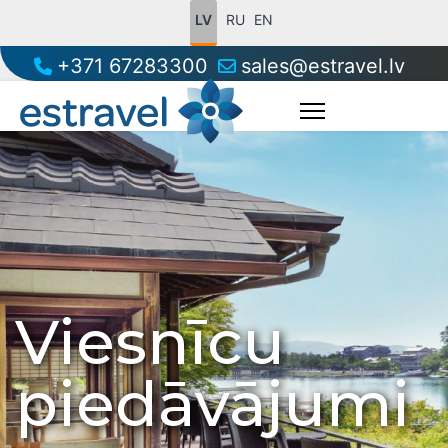
LV
RU
EN
+371 67283300
sales@estravel.lv
Viesnīcu
piedāvājumi