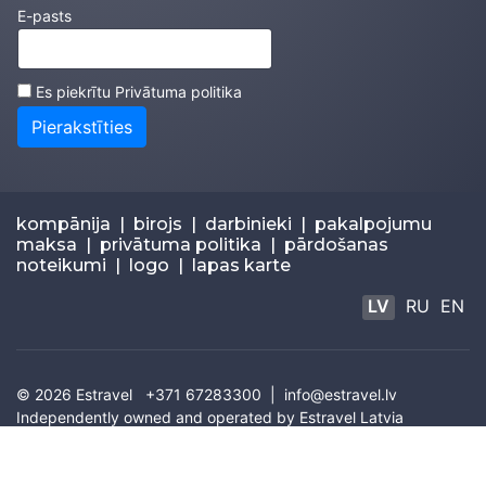
E-pasts
Es piekrītu
Privātuma politika
Pierakstīties
kompānija
|
birojs
|
darbinieki
|
pakalpojumu
maksa
|
privātuma politika
|
pārdošanas
noteikumi
|
logo
|
lapas karte
LV
RU
EN
© 2026
Estravel
+371 67283300 |
info@estravel.lv
Independently owned and operated by Estravel Latvia
IATA: 67320035