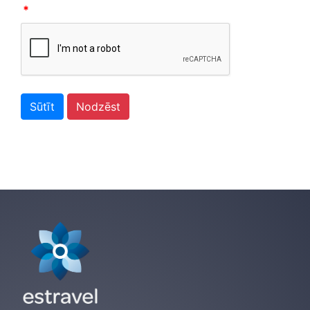
*
Sūtīt
Nodzēst