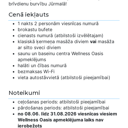
brīvdienu burvību Jūrmalā!
Cenā iekļauts
1 nakts 2 personām viesnīcas numurā
brokastu bufete
cienasts numurā (atbilstoši izvēlētajam)
klasiskā ķermeņa masāža diviem
vai
masāža
ar silto sveci diviem
saunu un baseinu centra Wellness Oasis
apmeklējums
halāti un čības numurā
bezmaksas Wi-Fi
vieta autostāvvietā (atbilstoši pieejamībai)
Noteikumi
ceļošanas periods: atbilstoši pieejamībai
pārdošanas periods: atbilstoši pieejamībai
no 08.06. līdz 31.08.2026 viesnīcas viesiem
Wellness Oasis apmeklējuma laiks nav
ierobežots