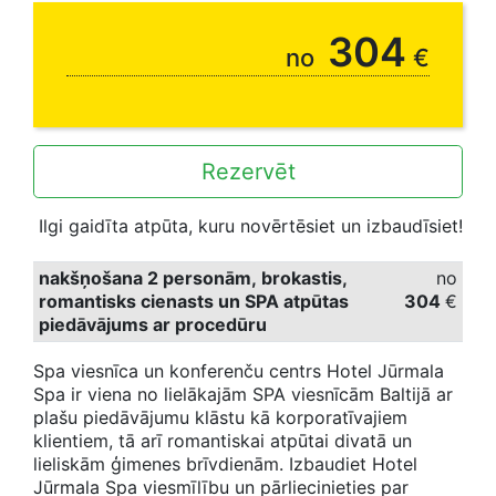
304
no
€
Rezervēt
Ilgi gaidīta atpūta, kuru novērtēsiet un izbaudīsiet!
nakšņošana 2 personām, brokastis,
no
romantisks cienasts un SPA atpūtas
304
€
piedāvājums ar procedūru
Spa viesnīca un konferenču centrs Hotel Jūrmala
Spa ir viena no lielākajām SPA viesnīcām Baltijā ar
plašu piedāvājumu klāstu kā korporatīvajiem
klientiem, tā arī romantiskai atpūtai divatā un
lieliskām ģimenes brīvdienām. Izbaudiet Hotel
Jūrmala Spa viesmīlību un pārliecinieties par