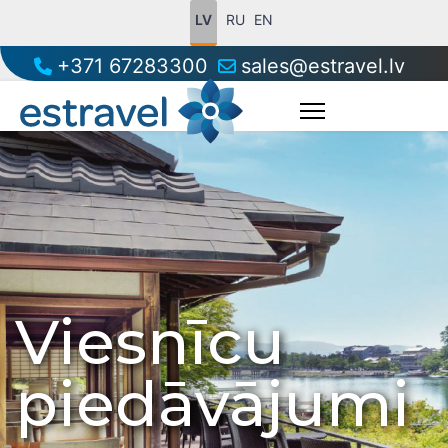
LV
RU
EN
+371 67283300
sales@estravel.lv
Viesnīcu
piedāvājumi