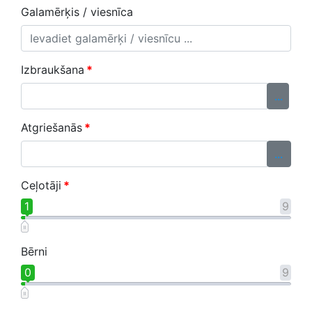
Galamērķis / viesnīca
Izbraukšana
*
...
Atgriešanās
*
...
Ceļotāji
*
1
9
Bērni
0
9