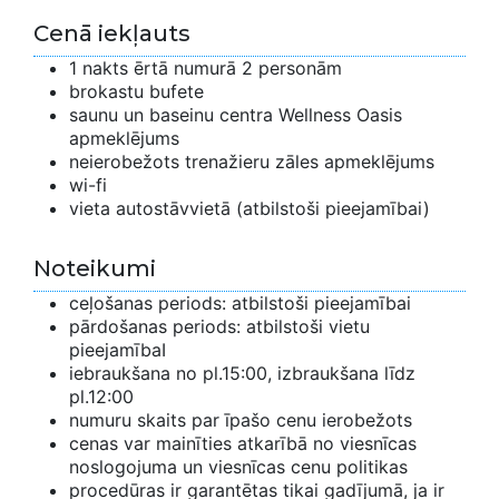
Cenā iekļauts
1 nakts ērtā numurā 2 personām
brokastu bufete
saunu un baseinu centra Wellness Oasis
apmeklējums
neierobežots trenažieru zāles apmeklējums
wi-fi
vieta autostāvvietā (atbilstoši pieejamībai)
Noteikumi
ceļošanas periods: atbilstoši pieejamībai
pārdošanas periods: atbilstoši vietu
pieejamībaI
iebraukšana no pl.15:00, izbraukšana līdz
pl.12:00
numuru skaits par īpašo cenu ierobežots
cenas var mainīties atkarībā no viesnīcas
noslogojuma un viesnīcas cenu politikas
procedūras ir garantētas tikai gadījumā, ja ir