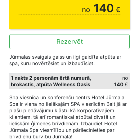
140
no
€
Rezervēt
Jūrmalas svaigais gaiss un ilgi gaidīta atpūta ar
spa, kuru novērtēsiet un izbaudīsiet!
1 nakts 2 personām ērtā numurā,
no
brokastis, atpūta Wellness Oasis
140
€
Spa viesnīca un konferenču centrs Hotel Jūrmala
Spa ir viena no lielākajām SPA viesnīcām Baltijā ar
plašu piedāvājumu klāstu kā korporatīvajiem
klientiem, tā arī romantiskai atpūtai divatā un
lieliskām ģimenes brīvdienām. Izbaudiet Hotel
Jūrmala Spa viesmīlību un pārliecinieties par
brīvdienu burvību Jūrmalā!