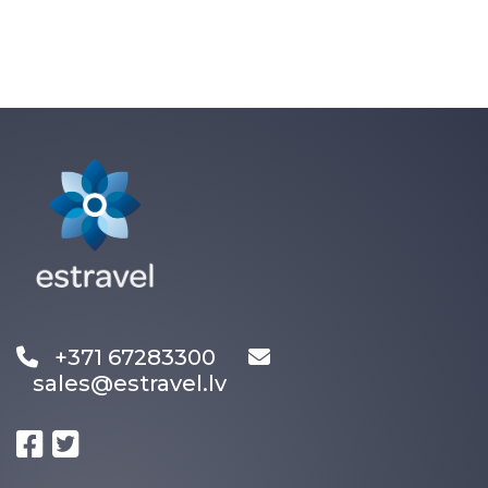
+371 67283300
sales@estravel.lv