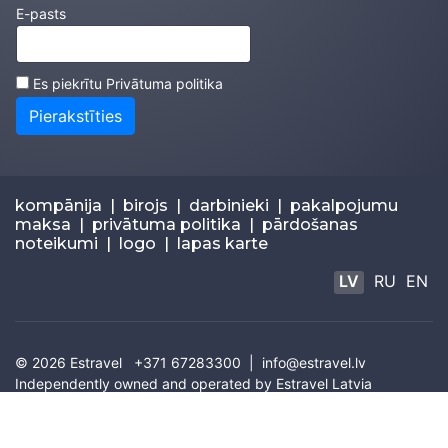
E-pasts
Es piekrītu
Privātuma politika
Pierakstīties
kompānija
|
birojs
|
darbinieki
|
pakalpojumu
maksa
|
privātuma politika
|
pārdošanas
noteikumi
|
logo
|
lapas karte
LV
RU
EN
© 2026
Estravel
+371 67283300 |
info@estravel.lv
Independently owned and operated by Estravel Latvia
IATA: 67320035