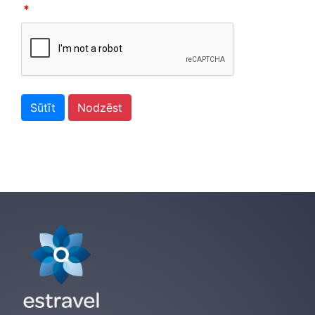
*
Sūtīt
Nodzēst