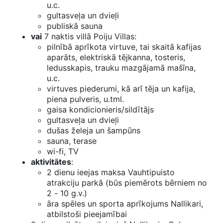
u.c.
gultasveļa un dvieļi
publiskā sauna
vai
7 naktis villā Poiju Villas:
pilnībā aprīkota virtuve, tai skaitā kafijas
aparāts, elektriskā tējkanna, tosteris,
ledusskapis, trauku mazgājamā mašīna,
u.c.
virtuves piederumi, kā arī tēja un kafija,
piena pulveris, u.tml.
gaisa kondicionieris/sildītājs
gultasveļa un dvieļi
dušas želeja un šampūns
sauna, terase
wi-fi, TV
aktivitātes
:
2 dienu ieejas maksa Vauhtipuisto
atrakciju parkā (būs piemērots bērniem no
2 - 10 g.v.)
āra spēles un sporta aprīkojums Nallikari,
atbilstoši pieejamībai