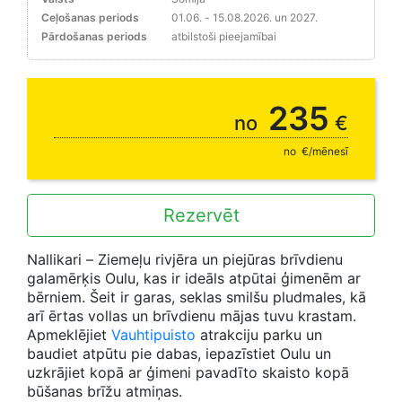
Ceļošanas periods
01.06. - 15.08.2026. un 2027.
Pārdošanas periods
atbilstoši pieejamībai
Jaunums
235
no
€
no
€/mēnesī
Rezervēt
Nallikari – Ziemeļu rivjēra un piejūras brīvdienu
galamērķis Oulu, kas ir ideāls atpūtai ģimenēm ar
bērniem. Šeit ir garas, seklas smilšu pludmales, kā
arī ērtas vollas un brīvdienu mājas tuvu krastam.
Apmeklējiet
Vauhtipuisto
atrakciju parku un
baudiet atpūtu pie dabas, iepazīstiet Oulu un
uzkrājiet kopā ar ģimeni pavadīto skaisto kopā
būšanas brīžu atmiņas.