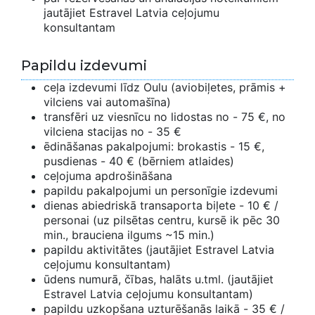
jautājiet Estravel Latvia ceļojumu
konsultantam
Papildu izdevumi
ceļa izdevumi līdz Oulu (aviobiļetes, prāmis +
vilciens vai automašīna)
transfēri uz viesnīcu no lidostas no - 75 €, no
vilciena stacijas no - 35 €
ēdināšanas pakalpojumi: brokastis - 15 €,
pusdienas - 40 € (bērniem atlaides)
ceļojuma apdrošināšana
papildu pakalpojumi un personīgie izdevumi
dienas abiedriskā transaporta biļete - 10 € /
personai (uz pilsētas centru, kursē ik pēc 30
min., brauciena ilgums ~15 min.)
papildu aktivitātes (jautājiet Estravel Latvia
ceļojumu konsultantam)
ūdens numurā, čības, halāts u.tml. (jautājiet
Estravel Latvia ceļojumu konsultantam)
papildu uzkopšana uzturēšanās laikā - 35 € /