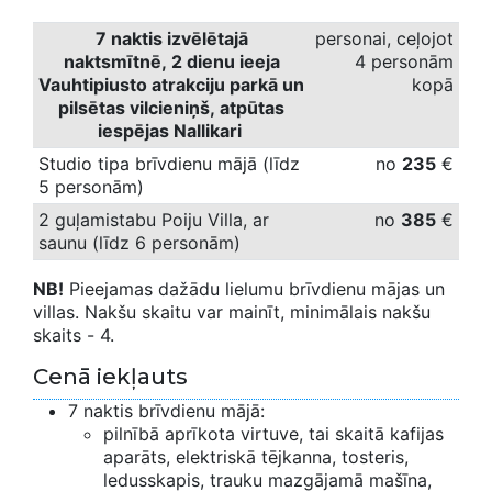
7 naktis izvēlētajā
personai, ceļojot
naktsmītnē
,
2 dienu ieeja
4 personām
Vauhtipiusto atrakciju parkā un
kopā
pilsētas vilcieniņš, atpūtas
iespējas Nallikari
Studio tipa brīvdienu mājā (līdz
no
235
€
5 personām)
2 guļamistabu Poiju Villa, ar
no
385
€
saunu (līdz 6 personām)
NB!
Pieejamas dažādu lielumu brīvdienu mājas un
villas. Nakšu skaitu var mainīt, minimālais nakšu
skaits - 4.
Cenā iekļauts
7 naktis brīvdienu mājā:
pilnībā aprīkota virtuve, tai skaitā kafijas
aparāts, elektriskā tējkanna, tosteris,
ledusskapis, trauku mazgājamā mašīna,