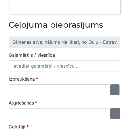
Ceļojuma pieprasījums
Galamērķis / viesnīca
Izbraukšana
*
...
Atgriešanās
*
...
Ceļotāji
*