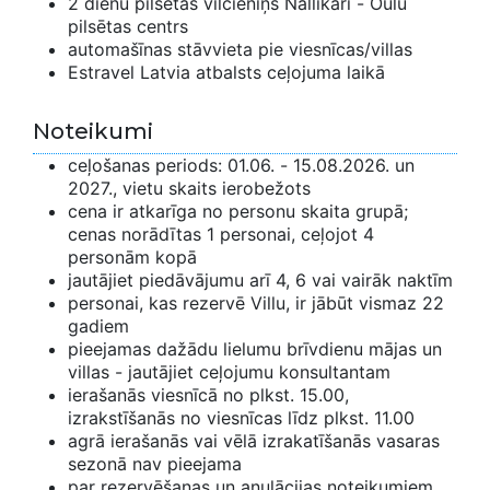
2 dienu pilsētas vilcieniņš Nallikari - Oulu
pilsētas centrs
automašīnas stāvvieta pie viesnīcas/villas
Estravel Latvia atbalsts ceļojuma laikā
Noteikumi
ceļošanas periods: 01.06. - 15.08.2026. un
2027., vietu skaits ierobežots
cena ir atkarīga no personu skaita grupā;
cenas norādītas 1 personai, ceļojot 4
personām kopā
jautājiet piedāvājumu arī 4, 6 vai vairāk naktīm
personai, kas rezervē Villu, ir jābūt vismaz 22
gadiem
pieejamas dažādu lielumu brīvdienu mājas un
villas - jautājiet ceļojumu konsultantam
ierašanās viesnīcā no plkst. 15.00,
izrakstīšanās no viesnīcas līdz plkst. 11.00
agrā ierašanās vai vēlā izrakatīšanās vasaras
sezonā nav pieejama
par rezervēšanas un anulācijas noteikumiem