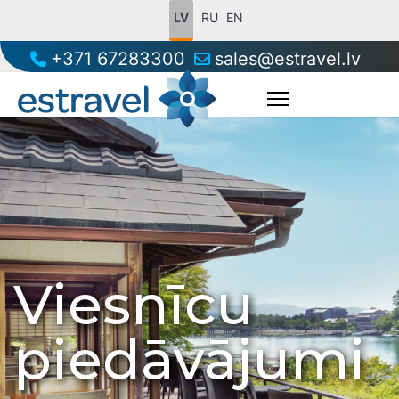
LV
RU
EN
+371 67283300
sales@estravel.lv
Viesnīcu
piedāvājumi