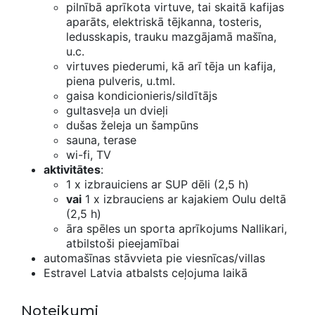
pilnībā aprīkota virtuve, tai skaitā kafijas
aparāts, elektriskā tējkanna, tosteris,
ledusskapis, trauku mazgājamā mašīna,
u.c.
virtuves piederumi, kā arī tēja un kafija,
piena pulveris, u.tml.
gaisa kondicionieris/sildītājs
gultasveļa un dvieļi
dušas želeja un šampūns
sauna, terase
wi-fi, TV
aktivitātes
:
1 x izbrauiciens ar SUP dēli (2,5 h)
vai
1 x izbrauciens ar kajakiem Oulu deltā
(2,5 h)
āra spēles un sporta aprīkojums Nallikari,
atbilstoši pieejamībai
automašīnas stāvvieta pie viesnīcas/villas
Estravel Latvia atbalsts ceļojuma laikā
Noteikumi