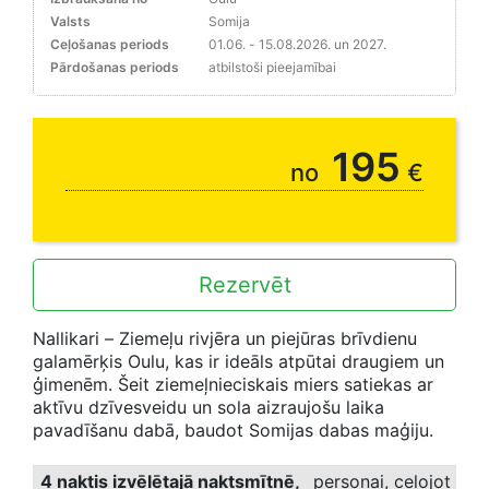
Valsts
Somija
Ceļošanas periods
01.06. - 15.08.2026. un 2027.
Pārdošanas periods
atbilstoši pieejamībai
Jaunums
195
no
€
Rezervēt
Nallikari – Ziemeļu rivjēra un piejūras brīvdienu
galamērķis Oulu, kas ir ideāls atpūtai draugiem un
ģimenēm. Šeit ziemeļnieciskais miers satiekas ar
aktīvu dzīvesveidu un sola aizraujošu laika
pavadīšanu dabā, baudot Somijas dabas maģiju.
4 naktis izvēlētajā naktsmītnē
,
personai, ceļojot