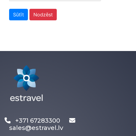
Sūtīt
Nodzēst
+371 67283300
sales@estravel.lv