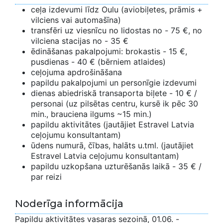
ceļa izdevumi līdz Oulu (aviobiļetes, prāmis +
vilciens vai automašīna)
transfēri uz viesnīcu no lidostas no - 75 €, no
vilciena stacijas no - 35 €
ēdināšanas pakalpojumi: brokastis - 15 €,
pusdienas - 40 € (bērniem atlaides)
ceļojuma apdrošināšana
papildu pakalpojumi un personīgie izdevumi
dienas abiedriskā transaporta biļete - 10 € /
personai (uz pilsētas centru, kursē ik pēc 30
min., brauciena ilgums ~15 min.)
papildu aktivitātes (jautājiet Estravel Latvia
ceļojumu konsultantam)
ūdens numurā, čības, halāts u.tml. (jautājiet
Estravel Latvia ceļojumu konsultantam)
papildu uzkopšana uzturēšanās laikā - 35 € /
par reizi
Noderīga informācija
Papildu aktivitātes vasaras sezoinā, 01.06. -