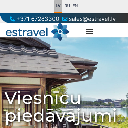
LV
RU
EN
+371 67283300
sales@estravel.lv
Viesnīcu
piedāvājumi