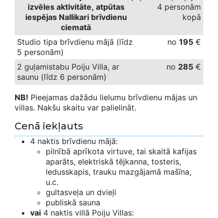
izvēles aktivitāte,
atpūtas
4 personām
iespējas Nallikari brīvdienu
kopā
ciematā
Studio tipa brīvdienu mājā (līdz
no
195
€
5 personām)
2 guļamistabu Poiju Villa, ar
no
285
€
saunu (līdz 6 personām)
NB!
Pieejamas dažādu lielumu brīvdienu mājas un
villas. Nakšu skaitu var palielināt.
Cenā iekļauts
4 naktis brīvdienu mājā:
pilnībā aprīkota virtuve, tai skaitā kafijas
aparāts, elektriskā tējkanna, tosteris,
ledusskapis, trauku mazgājamā mašīna,
u.c.
gultasveļa un dvieļi
publiskā sauna
vai
4 naktis villā Poiju Villas: