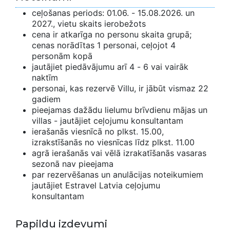
ceļošanas periods: 01.06. - 15.08.2026. un
2027., vietu skaits ierobežots
cena ir atkarīga no personu skaita grupā;
cenas norādītas 1 personai, ceļojot 4
personām kopā
jautājiet piedāvājumu arī 4 - 6 vai vairāk
naktīm
personai, kas rezervē Villu, ir jābūt vismaz 22
gadiem
pieejamas dažādu lielumu brīvdienu mājas un
villas - jautājiet ceļojumu konsultantam
ierašanās viesnīcā no plkst. 15.00,
izrakstīšanās no viesnīcas līdz plkst. 11.00
agrā ierašanās vai vēlā izrakatīšanās vasaras
sezonā nav pieejama
par rezervēšanas un anulācijas noteikumiem
jautājiet Estravel Latvia ceļojumu
konsultantam
Papildu izdevumi