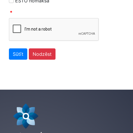
ESTO nomaksa
*
Sūtīt
Nodzēst