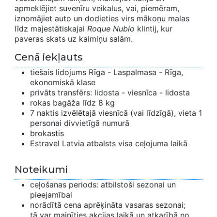
apmeklējiet suvenīru veikalus, vai, piemēram,
iznomājiet auto un dodieties virs mākoņu malas
līdz majestātiskajai
Roque Nublo
klintij, kur
paveras skats uz kaimiņu salām.
Cenā iekļauts
tiešais lidojums Rīga - Laspalmasa - Rīga,
ekonomiskā klase
privāts transfērs: lidosta - viesnīca - lidosta
rokas bagāža līdz 8 kg
7 naktis izvēlētajā viesnīcā (vai līdzīgā), vieta 1
personai divvietīgā numurā
brokastis
Estravel Latvia atbalsts visa ceļojuma laikā
Noteikumi
ceļošanas periods: atbilstoši sezonai un
pieejamībai
norādītā cena aprēķināta vasaras sezonai;
tā var mainīties akcijas laikā un atkarībā no