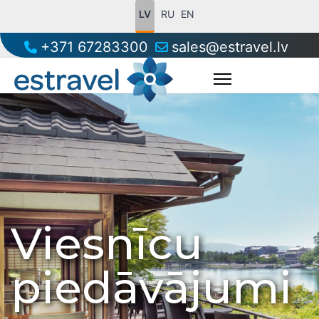
LV
RU
EN
+371 67283300
sales@estravel.lv
Viesnīcu
piedāvājumi