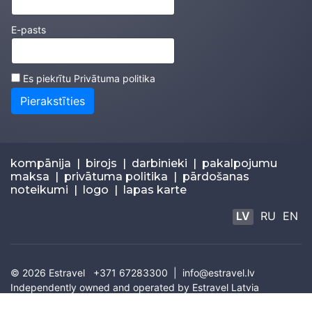
E-pasts
Es piekrītu
Privātuma politika
Pierakstīties
kompānija
|
birojs
|
darbinieki
|
pakalpojumu
maksa
|
privātuma politika
|
pārdošanas
noteikumi
|
logo
|
lapas karte
LV
RU
EN
© 2026
Estravel
+371 67283300 |
info@estravel.lv
Independently owned and operated by Estravel Latvia
IATA: 67320035