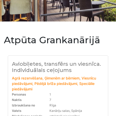
Atpūta Grankanārijā
Aviobiļetes, transfērs un viesnīca.
Individuālais ceļojums
Agrā rezervēšana, Ģimenēm ar bērniem, Viesnīcu
piedāvājumi, Pēdējā brīža piedāvājumi, Speciālie
piedāvājumi
Personas
1
Naktis
7
Izbraukšana no
Rīga
Valsts
Kanāriju salas, Spānija