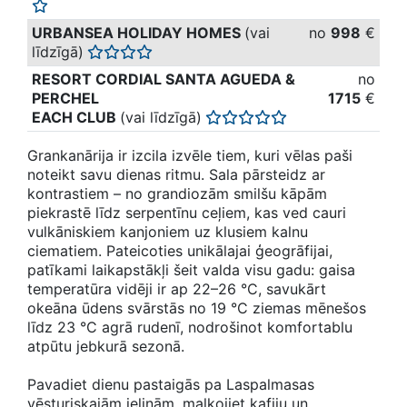
URBANSEA HOLIDAY HOMES
(vai
no
998
€
līdzīgā)
RESORT CORDIAL SANTA AGUEDA &
no
PERCHEL
1715
€
EACH CLUB
(vai līdzīgā)
Grankanārija ir izcila izvēle tiem, kuri vēlas paši
noteikt savu dienas ritmu. Sala pārsteidz ar
kontrastiem – no grandiozām smilšu kāpām
piekrastē līdz serpentīnu ceļiem, kas ved cauri
vulkāniskiem kanjoniem uz klusiem kalnu
ciematiem. Pateicoties unikālajai ģeogrāfijai,
patīkami laikapstākļi šeit valda visu gadu: gaisa
temperatūra vidēji ir ap 22–26 °C, savukārt
okeāna ūdens svārstās no 19 °C ziemas mēnešos
līdz 23 °C agrā rudenī, nodrošinot komfortablu
atpūtu jebkurā sezonā.
Pavadiet dienu pastaigās pa Laspalmasas
vēsturiskajām ieliņām, malkojiet kafiju un