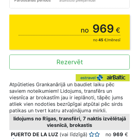
Pārdošanas periods
atbilstoši pieejamībai
Jaunums
969
no
€
no
45
€/mēnesī
Rezervēt
Atpūtieties Grankanārijā un baudiet laiku pēc
saviem noteikumiem! Lidojums, transfērs un
viesnīca ar brokastīm jau ir ieplānoti, tāpēc jums
atliek vien nodoties bezrūpīgai atpūtai pēc sirds
patikas un tvert katru atvaļinājuma mirkli.
lidojums no Rīgas, transfēri, 7 naktis izvēlētajā
viesnīcā, brokastis
PUERTO DE LA LUZ
(vai līdzīgā)
no
969
€